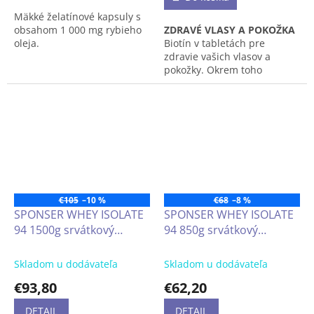
z
Mäkké želatínové kapsuly s
5
obsahom 1 000 mg rybieho
ZDRAVÉ VLASY A POKOŽKA
hviezdičiek.
oleja.
Biotín v tabletách pre
zdravie vašich vlasov a
Produkt môže mať odlišné
pokožky. Okrem toho
balenie než to, ktoré je na
zohráva dôležitú úlohu v
obrázku.
mnohých metabolických
procesoch v tele.
€105
–10 %
€68
–8 %
SPONSER WHEY ISOLATE
SPONSER WHEY ISOLATE
94 1500g srvátkový
94 850g srvátkový
proteínový izolát
proteínový izolát, ktorý
optimálne pokrýva denné
Skladom u dodávateľa
Skladom u dodávateľa
požiadavky na bielkoviny
€93,80
€62,20
pre úspešné budovanie
svalov, s nízkym
DETAIL
DETAIL