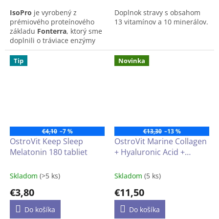
z
z
IsoPro
je vyrobený z
Doplnok stravy s obsahom
5
5
prémiového proteínového
13 vitamínov a 10 minerálov.
hviezdičiek.
hviezdičiek.
základu
Fonterra
, ktorý sme
doplnili o tráviace enzýmy
(
bromelaín
,
papaín
) pre ešte
ľahšie trávenie.
Tip
Novinka
Pokiaľ dostupnosť výrobku je
na dotaz, prosím napíšte
na
info@lukrecia.com
.
€4,10
–7 %
€13,30
–13 %
OstroVit Keep Sleep
OstroVit Marine Collagen
Melatonin 180 tabliet
+ Hyaluronic Acid +
Vitamin C (Morský
kolagén + Kyselina
Skladom
(>5 ks)
Skladom
(5 ks)
hyalurónová + Vitamín C)
€3,80
€11,50
120 kapsúl
Do košíka
Do košíka