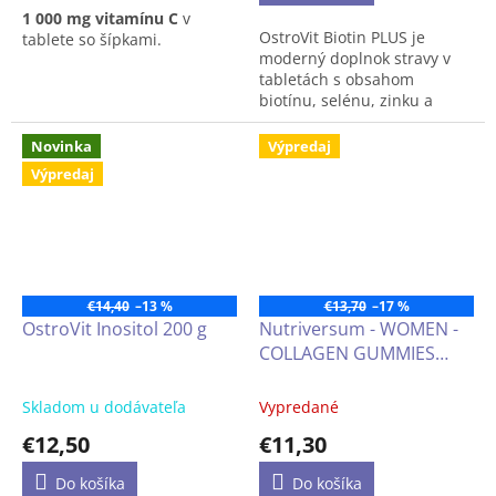
1 000 mg vitamínu C
v
5
OstroVit Biotin PLUS je
tablete so šípkami.
hviezdičiek.
moderný doplnok stravy v
tabletách s obsahom
biotínu, selénu, zinku a
kyseliny listovej.
Novinka
Výpredaj
OstroVit Biotin PLUS je
Výpredaj
moderný doplnok stravy v
tabletách s obsahom
biotínu, selénu, zinku a
kyseliny listovej. Biotín, zinok
a selén pomáhajú udržiavať
zdravé vlasy, zdravú
€14,40
–13 %
€13,70
–17 %
pokožku a zdravé nechty.
OstroVit Inositol 200 g
Nutriversum - WOMEN -
COLLAGEN GUMMIES
(kolagénové gumové
medvedíky) s jahodovou
Skladom u dodávateľa
Vypredané
príchuťou, bez cukru,
€12,50
€11,30
60ks
Do košíka
Do košíka