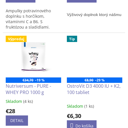
Ampulky potravinového
Výživový doplnok 
ktorý nášmu te
doplnku s horčíkom,
vitamínmi C a B6. S
fruktózou a sladidlami.
Príchuť exotického ovocia.
Výpredaj
Tip
€34,70
–19 %
€8,90
–29 %
Nutriversum - PURE -
OstroVit D3 4000 IU + K2,
WHEY PRO 1000 g
100 tabliet
Skladom
(4 ks)
Priemerné
Skladom
(1 ks)
hodnotenie
€28
produktu
€6,30
je
DETAIL
3,9
Do košíka