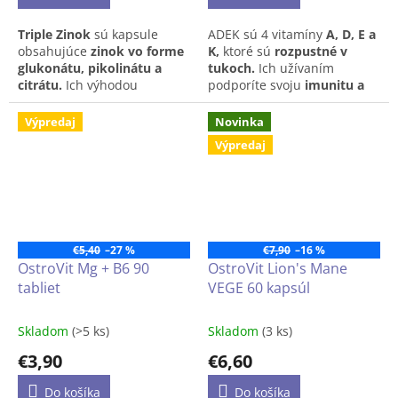
Triple Zinok
sú kapsule
ADEK sú 4 vitamíny
A, D, E a
obsahujúce
zinok vo forme
K,
ktoré sú
rozpustné v
glukonátu, pikolinátu a
tukoch.
Ich užívaním
citrátu.
Ich výhodou
podporíte svoju
imunitu a
je
lepšie vstrebávanie
tejto
ochranu
buniek
pred
oxidačn
kľúčovej minerálnej látky,
stresom,
udržanie
zdravých
Výpredaj
Novinka
ktorá ovplyvňuje množstvo
kostí a
Výpredaj
procesov v našom
zubov,
fungovanie
svalov,
ale
organizme. Pozitívne
vplýva
aj zachovanie
na imunitný systém,
zdravej
pokožky a slizníc.
zdravie kostí, vlasov,
nechtov, pokožky či
optimálnu hladinu
€5,40
–27 %
€7,90
–16 %
testosterónu v krvi.
OstroVit Mg + B6 90
OstroVit Lion's Mane
tabliet
VEGE 60 kapsúl
Skladom
(>5 ks)
Skladom
(3 ks)
€3,90
€6,60
Do košíka
Do košíka