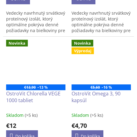
obsahom tuku a
uhľohydrátov, vysoký
Vedecky navrhnutý srvátkový
Vedecky navrhnutý srvátkový
obsah esenciálnych
proteínový izolát, ktorý
proteínový izolát, ktorý
aminokyselín, bez laktózy
optimálne pokrýva denné
optimálne pokrýva denné
požiadavky na bielkoviny pre
požiadavky na bielkoviny pre
úspešné budovanie svalov,
s
úspešné budovanie svalov.
nízkym obsahom tuku a
Novinka
Novinka
uhľohydrátov, vysoký obsah
850g = 42 dávok
Výpredaj
esenciálnych aminokyselín,
bez laktózy.
€13,90
–13 %
€5,60
–16 %
OstroVit Chlorella VEGE
OstroVit Omega 3, 90
1000 tabliet
kapsúl
Skladom
(>5 ks)
Skladom
(>5 ks)
€12
€4,70
Do košíka
Do košíka