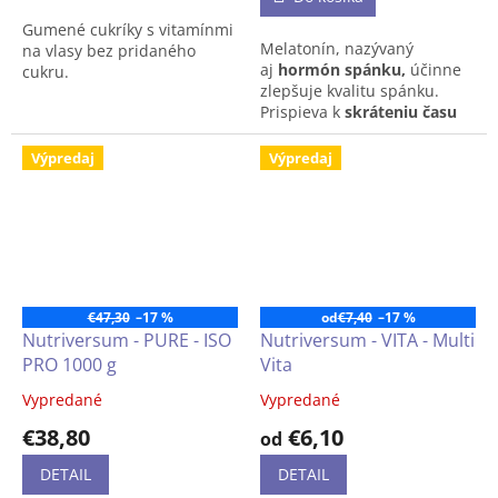
z
Gumené cukríky s vitamínmi
5
Melatonín, nazývaný
na vlasy bez pridaného
hviezdičiek.
aj
hormón spánku,
účinne
cukru.
zlepšuje kvalitu spánku.
Prispieva k
skráteniu času
potrebného na zaspávanie
,
a zároveň
zmierňuje pocity
Výpredaj
Výpredaj
únavy
po dlhej ceste
lietadlom do iného časového
pásma (jet lag). Výživový
doplnok je
vhodný aj pre
vegánov.
€47,30
–17 %
od
€7,40
–17 %
Nutriversum - PURE - ISO
Nutriversum - VITA - Multi
PRO 1000 g
Vita
Vypredané
Vypredané
Priemerné
Priemerné
hodnotenie
hodnotenie
€38,80
€6,10
od
produktu
produktu
je
je
DETAIL
DETAIL
4,4
4,5