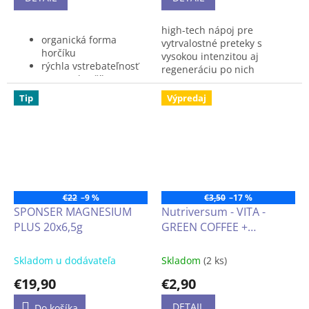
high-tech nápoj pre
organická forma
vytrvalostné preteky s
horčíku
vysokou intenzitou aj
rýchla vstrebateľnosť
regeneráciu po nich
250 mg horčíku v
jednej dávke
Tip
Výpredaj
8 mg vitamínu B6
praktický jednorazový
shot
€22
–9 %
€3,50
–17 %
SPONSER MAGNESIUM
Nutriversum - VITA -
PLUS 20x6,5g
GREEN COFFEE +
CHROMIUM (zelená káva
s chrómom)
Skladom u dodávateľa
Skladom
(2 ks)
€19,90
€2,90
DETAIL
Do košíka