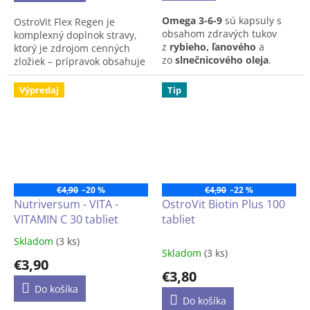
Vitamíny typu B, ako
Omega 3-6-9
sú
kapsuly s
OstroVit Flex Regen je
napríklad B2, slúžia na
obsahom
zdravých tukov
komplexný doplnok stravy,
podporu funkciii svalov, ako
z
rybieho, ľanového
a
ktorý je zdrojom cenných
aj na energetický
zo
slnečnicového oleja
.
zložiek – prípravok obsahuje
metabolizmus.
Vďaka
tomu sú zdrojom
kolagén, glukozamín, vápnik
dôležitých
omega 3-6-
a vitamín C. Je to produkt s
Výpredaj
Tip
9
mastných kyselín, ktoré
jedinečnou chuťou
majú v tele množstvo
juhoamerického ovocia,
nenahraditeľných funkcií.
dostupný vo forme prášku,
Ich účinky navyše
ktorý bol vytvorený pre ľudí,
dopĺňa
vitamín E
,
ktorý patrí
ktorí chcú doplniť svoju
medzi
antioxidanty
,
a
každodennú stravu o cenné
chráni ich tak pred
zložky.
€4,90
–20 %
€4,90
–22 %
oxidáciou.
Nutriversum - VITA -
OstroVit Biotin Plus 100
Príchuť: broskyňa-hruška
VITAMIN C 30 tabliet
tabliet
Skladom
(3 ks)
Priemerné
Skladom
(3 ks)
hodnotenie
€3,90
produktu
€3,80
je
Do košíka
5,0
Do košíka
z