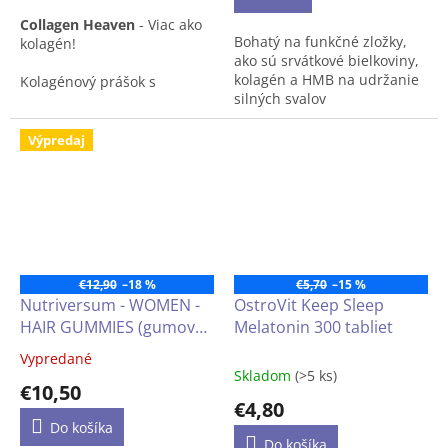
z
príjem bielkovín, najmä u
Collagen Heaven
- Viac ako
5
seniorov, bez laktózy bez
Bohatý na funkčné zložky,
kolagén!
hviezdičiek.
gluténu
ako sú srvátkové bielkoviny,
kolagén a HMB na udržanie
Kolagénový prášok s
silných svalov
vysokým obsahom účinných
látok, pridanou kyselinou
Bohatý na vápnik, vitamín
hyalurónovou, vitamínom C
Výpredaj
B12 a vitamín D
a ďalšími užitočnými
zložkami.
Bez lepku, s nízkym
obsahom laktózy
Pokiaľ dostupnosť výrobku je
na dotaz, prosím napíšte
na
info@lukrecia.com
.
€12,90
–18 %
€5,70
–15 %
Nutriversum - WOMEN -
OstroVit Keep Sleep
HAIR GUMMIES (gumové
Melatonin 300 tabliet
cukríky na vlasy) bez
Vypredané
Priemerné
cukru, 60 ks
Skladom
(>5 ks)
hodnotenie
€10,50
produktu
€4,80
je
Do košíka
4,1
Do košíka