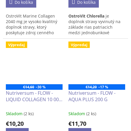
Do košíka
Do košíka
OstroVit Marine Collagen
OstroVit Chlorella
je
2040 mg je vysoko kvalitný
doplnok stravy vyvinutý na
doplnok stravy, ktorý
základe rias patriacich
poskytuje zdroj cenného
medzi jednobunkové
morského kolagénu typu I,
mikrořasy zo zeleného radu.
ktorý sa v ľudskom tele
Chlorella obsahuje
Výpredaj
Výpredaj
dobre vstrebáva. Je to
bielkoviny, polynenasýtené
prípravok s jednoduchým
mastné kyseliny a bohatstvo
zložením, dostupný vo forme
vitamínov, minerálov a
ľahko prehĺtateľných kapsúl,
fytokomponentov, ktoré
ktoré budú ideálne pre
majú priaznivý vplyv na
športovcov aj ľudí, ktorí si
ľudské zdravie. Je vyrobená
cenia zdravý a krásny
metódou
Broken Cell Walls
€14,60
–30 %
€14,20
–17 %
vzhľad.
(rozbité bunkové steny).
Nutriversum - FLOW -
Nutriversum - FLOW -
LIQUID COLLAGEN 10 000
AQUA PLUS 200 G
mg BEZ CUKRU, 500ml
Skladom
(2 ks)
Skladom
(2 ks)
€10,20
€11,70