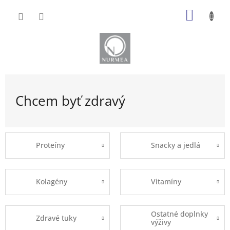
Prejsť
NÁKU
na
obsah
KOŠÍK
Chcem byť zdravý
Proteíny
Snacky a jedlá
Kolagény
Vitamíny
Ostatné doplnky
Zdravé tuky
výživy