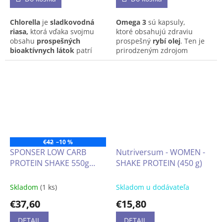
Chlorella
je
sladkovodná
Omega 3
sú kapsuly,
riasa,
ktorá vďaka svojmu
ktoré
obsahujú zdraviu
obsahu
prospešných
prospešný
rybí olej
.
Ten je
bioaktívnych látok
patrí
prirodzeným zdrojom
medzi
superpotraviny.
Spája
zdravých tukov v podobe
sa s
prečistením tela
a
kyseliny
eikozapentaénovej
oceníte ju aj pri starostlivosti
(EPA)
a
dokozahexaénovej
o funkciu
tráviaceho
(DHA)
.
Tie spolu podporujú
traktu
či
imunity.
správnu činnosť
srdca
,
DHA
navyše prispieva k udržaniu
normálnej funkcie
mozgu
a
zdravého
zraku
.
Naše telo si
ich ale nedokáže vytvoriť, a
€42
–10 %
tak je potrebné ich
SPONSER LOW CARB
Nutriversum - WOMEN -
pravidelne dopĺňať.
PROTEIN SHAKE 550g
SHAKE PROTEIN (450 g)
lahodný multiproteínový
nízkoenergetický šejk s L-
Skladom
(1 ks)
Skladom u dodávateľa
karnitínom, cholínom a
€37,60
€15,80
vlákninou nápoj
obohatený vitamínmi a
DETAIL
DETAIL