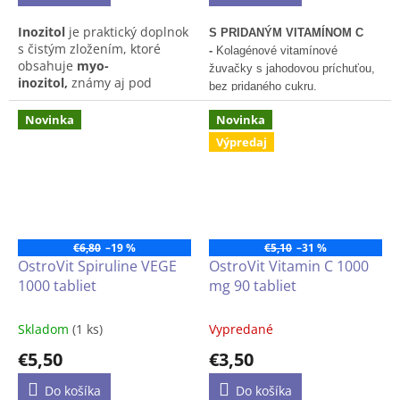
Inozitol
je praktický doplnok
S PRIDANÝM VITAMÍNOM C
s čistým zložením, ktoré
-
Kolagénové vitamínové
obsahuje
myo-
žuvačky s jahodovou príchuťou,
inozitol,
známy aj pod
bez pridaného cukru.
názvom vitamín B8. Na
rozdiel od väčšiny iných
Novinka
Novinka
vitamínov sa prirodzene
Výpredaj
vyskytuje v našom tele.
Najčastejšie sa používa v
súvislosti s
harmonizáciou
ženského zdravia.
Ocení ho
každá žena, ktorá sa
chce
maximálne starať o
€6,80
–19 %
€5,10
–31 %
svoju hormonálnu
OstroVit Spiruline VEGE
OstroVit Vitamin C 1000
rovnováhu.
1000 tabliet
mg 90 tabliet
Pozn.: produkt môže mať
odlišné balenie než to,
Skladom
(1 ks)
Vypredané
ktoré je na obrázku
€5,50
€3,50
Do košíka
Do košíka