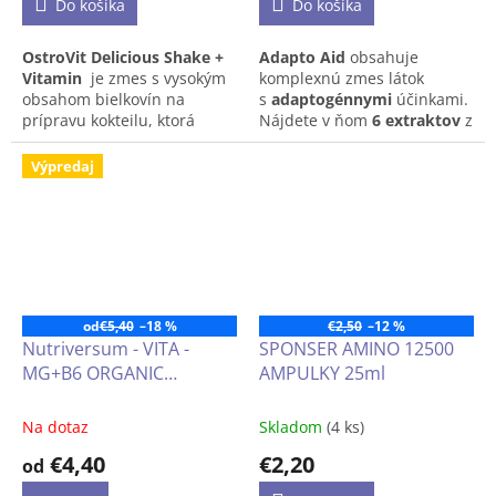
Do košíka
Do košíka
OstroVit Delicious Shake +
Adapto Aid
obsahuje
Vitamin
je zmes s vysokým
komplexnú zmes látok
obsahom bielkovín na
s
adaptogénnymi
účinkami.
prípravu kokteilu, ktorá
Nájdete v ňom
6 extraktov
z
obsahuje komplex vitamínov
bylín, medzi ktorými
a minerálnych látok. Je to
nechýba
ashwagandha,
Výpredaj
prípravok dostupný vo forme
Rhodiola rosea
ani
Ginkgo
prášku s lahodnou chuťou
biloba
. S adaptogénmi sa
arašidov. Je to produkt
spája najmä pozitívny vplyv
vytvorený pre športovcov a
na zvládanie
stresu
, ale aj
ľudí, ktorým záleží na
na funkcie mozgu, ako
doplnení dennej stravy o
je
pamäť
a
koncentrácia
.
cenné zložky.
Pre lepšiu vstrebateľnosť sú
od
€5,40
–18 %
€2,50
–12 %
tieto výťažky doplnené
l-
Nutriversum - VITA -
SPONSER AMINO 12500
teanínom a extraktom z
MG+B6 ORGANIC
AMPULKY 25ml
čierneho korenia
.
(horčík+B6) 60 alebo 120
tabliet
Na dotaz
Skladom
(4 ks)
€4,40
€2,20
od