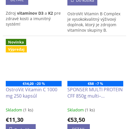
Do košíka
Zdroj
vitamínov D3
a
K2
pre
OstroVit Vitamin B Complex
zdravé kosti a imunitný
je vysokokvalitný výživový
systém!
doplnok, ktorý je zdrojom
vitamínov skupiny B.
Prípravok je obohatený aj o
vitamín C a vitamín E
. Je
Novinka
dostupný vo forme
ľahko
Výpredaj
prehĺtateľných tabliet
a
určený pre ľudí, ktorí dbajú
na
komplexnú podporu
organizmu
.
€14,20
–20 %
€58
–7 %
OstroVit Vitamin C 1000
SPONSER MULTI PROTEIN
mg 250 kapsúl
CFF 850g multi–
proteínový prášok s
leucínom, vitamínmi a
Skladom
(1 ks)
Skladom
(1 ks)
sladidlami obsahuje
€11,30
€53,50
aminokyselinu L-leucín s
veľmi nízkym obsahom