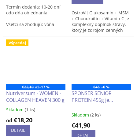
z
Termín dodania: 10-20 dní
5
odo dňa objednania.
OstroVit Glukosamín + MSM
hviezdičiek.
+ Chondroitín + Vitamín C je
Všetci sa zhodujú: vôňa
komplexný doplnok stravy,
čerstvo upečeného koláčika
ktorý je zdrojom cenných
je tá najlepšia.
zložiek - prípravok obsahuje
okrem iného glukozamín,
Výpredaj
Weider Proteín Cookie je
chondroitín a vitamín C. Ide
nielen chutné občerstvenie,
o produkt vo forme ľahko
je to tiež mimoriadny zdroj
prehĺtateľných tabliet,
rastlinných bielkovín.
vytvorený pre ľudí, ktorí
chcú doplniť svoju dennú
stravu o cenné zlúčeniny.
€22,10
až
–17 %
€45
–6 %
Nutriversum - WOMEN -
SPONSER SENIOR
COLLAGEN HEAVEN 300 g
PROTEIN 455g je
vysokokvalitný
Skladom
(1 ks)
Priemerné
proteínový doplnok s
Skladom
(2 ks)
hodnotenie
€18,20
leucínom, HMB a
od
produktu
€41,90
kolagénom, ktorý spĺňa
je
DETAIL
požiadavky na vyšší
4,3
DETAIL