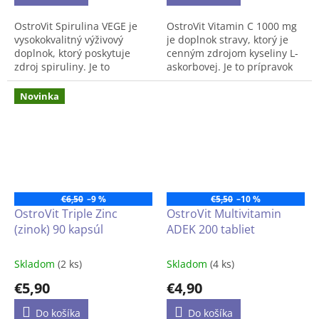
OstroVit Spirulina VEGE je
OstroVit Vitamin C 1000 mg
vysokokvalitný výživový
je doplnok stravy, ktorý je
doplnok, ktorý poskytuje
cenným zdrojom kyseliny L-
zdroj spiruliny. Je to
askorbovej. Je to prípravok
vegánska príprava dostupná
dostupný vo forme ľahko
vo forme ľahko
prehĺtateľných tabliet, ktorý
Novinka
prehĺtateľných tabliet. Je to
je určený pre športovcov a
produkt vytvorený pre ľudí,
ľudí s vyššou potrebou
ktorí chcú doplniť svoju
vitamínu C.
každodennú stravu o cenné
živiny.
€6,50
–9 %
€5,50
–10 %
OstroVit Triple Zinc
OstroVit Multivitamin
(zinok) 90 kapsúl
ADEK 200 tabliet
Skladom
(2 ks)
Skladom
(4 ks)
€5,90
€4,90
Do košíka
Do košíka