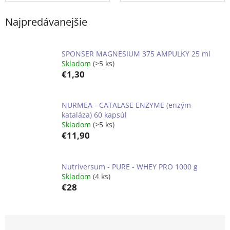
Najpredávanejšie
SPONSER MAGNESIUM 375 AMPULKY 25 ml
Skladom
(>5 ks)
€1,30
NURMEA - CATALASE ENZYME (enzým
kataláza) 60 kapsúl
Skladom
(>5 ks)
€11,90
Nutriversum - PURE - WHEY PRO 1000 g
Skladom
(4 ks)
€28
R