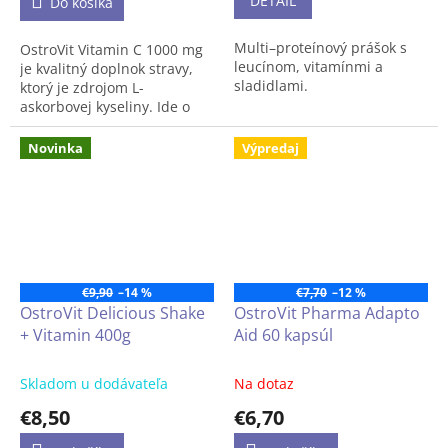
DETAIL
Do košíka
laktózy
Multi–proteínový prášok s
OstroVit Vitamin C 1000 mg
leucínom, vitamínmi a
je kvalitný doplnok stravy,
sladidlami.
ktorý je zdrojom L-
askorbovej kyseliny. Ide o
produkt dostupný vo forme
ľahko prehltnuteľných
Novinka
Výpredaj
kapsúl, ktorý sa vyznačuje
jednoduchým zložením a
neobsahuje zbytočné
prísady. Tento prípravok je
určený pre fyzicky aktívnych
ľudí, ako aj pre tých, ktorí
majú zvýšenú potrebu
€9,90
–14 %
€7,70
–12 %
vitamínu C.
OstroVit Delicious Shake
OstroVit Pharma Adapto
+ Vitamin 400g
Aid 60 kapsúl
Skladom u dodávateľa
Na dotaz
€8,50
€6,70