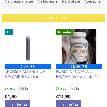
a
Najpredávanejšie
Najlacnejšie
Najdrahšie
Abecedne
d
e
n
OTVORIŤ FILTER
i
e
V
p
Tip
Novinka
ý
r
p
o
i
d
s
u
p
k
r
t
o
€1,40
–7 %
€12,90
–7 %
o
d
SPONSER MAGNESIUM
NURMEA - CATALASE
v
u
375 AMPULKY 25 ml
ENZYME (enzým kataláza)
k
60 kapsúl
t
Skladom
(>5 ks)
Skladom
(>5 ks)
o
€1,30
€11,90
v
Do košíka
Do košíka