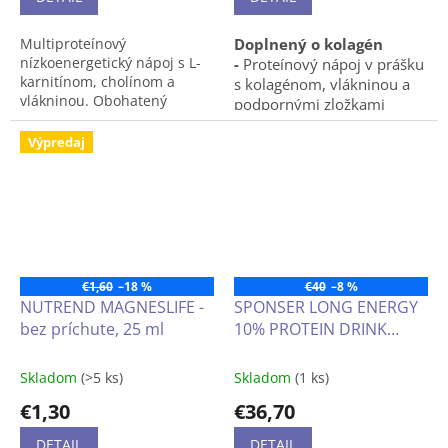
minerálmi s vysokou
biologickou hodnotou
Multiproteínový
Doplnený o kolagén
nápoj s veľmi nízkym
nízkoenergetický nápoj s L-
-
Proteínový nápoj v prášku
obsahom laktózy
karnitínom, cholínom a
s kolagénom, vlákninou a
vlákninou. Obohatený
podpornými zložkami
vitamínmi a minerálmi.
stravy.
Výpredaj
Obsah L-karnitínu 300mg na
porciu. Veľmi nízky obsah
laktózy.
1 dávka (25 g prášku + 300
ml nízkotučného alebo
odstredeného mlieka)
pokrýva približne ¼ denných
€1,60
–18 %
€40
–8 %
potrieb 10 vybraných
NUTREND MAGNESLIFE -
SPONSER LONG ENERGY
vitamínov.
bez príchute, 25 ml
10% PROTEIN DRINK
Obohatené cennou
potravinovou vlákninou.
1000g
Jednoduchá príprava v
Skladom
(>5 ks)
Skladom
(1 ks)
šejkri.
€1,30
€36,70
550g dóza
DETAIL
DETAIL