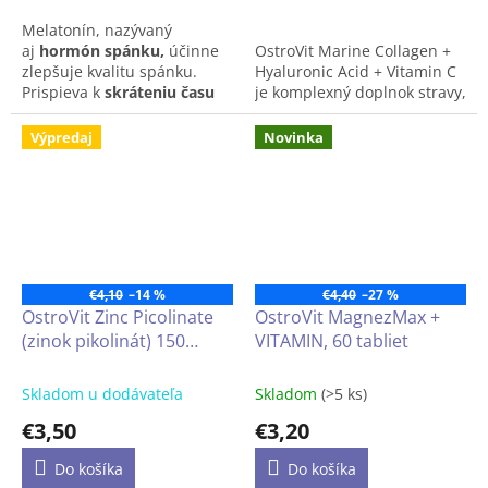
Melatonín, nazývaný
aj
hormón spánku,
účinne
OstroVit Marine Collagen +
zlepšuje kvalitu spánku.
Hyaluronic Acid + Vitamin C
Prispieva k
skráteniu času
je komplexný doplnok stravy,
potrebného na zaspávanie
,
ktorý obsahuje tri cenné
a zároveň
zmierňuje pocity
zložky, ako je morský
Výpredaj
Novinka
únavy
po dlhej ceste
kolagén typu I, hyalurónová
lietadlom do iného časového
kyselina a vitamín C. Tento
pásma (jet lag). Výživový
prípravok je dostupný vo
doplnok je
vhodný aj pre
forme ľahko prehltnuteľných
vegánov.
kapsúl, ktoré sú skvelé pre
športovcov, ale aj pre ľudí,
ktorí sa starajú o krásny a
€4,10
–14 %
€4,40
–27 %
zdravý vzhľad.
OstroVit Zinc Picolinate
OstroVit MagnezMax +
(zinok pikolinát) 150
VITAMIN, 60 tabliet
tabliet
Skladom u dodávateľa
Skladom
(>5 ks)
€3,50
€3,20
Do košíka
Do košíka