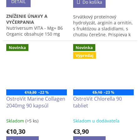
DETAIL
Do košíka
ZNÍŽENIE ÚNAVY A
Srvátkový proteínový
VYČERPANIA
hydrolyzát, arginín a ornitín,
Nutriversum VITA - Mg+ B6
s fruktózou a sladidlami, s
Organic obsahuje 150 mg
chuťou čerešne. Prispieva k
horčíka a 10 mg vitamínu B6
rastu svalovej hmoty a jej
v jednej tablete.
regenerácii.
Novinka
Novinka
Výpredaj
Produkt môže mať odlišné
balenie než to, ktoré je na
obrázku.
€13,30
–22 %
€5,10
–23 %
OstroVit Marine Collagen
OstroVit Chlorella 90
2040mg 90 kapsúl
tabliet
Skladom
(>5 ks)
Skladom u dodávateľa
€10,30
€3,90