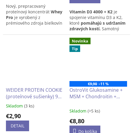
z
Nový, prepracovaný
5
proteínový koncentrát
Whey
Vitamín D3 4000 + K2
je
hviezdičiek.
Pro
je vyrobený z
spojenie vitamínu D3 a K2,
prémiového zdroja bielkovín
ktoré
pomáhajú s udržaním
Fonterra
. Obohatili sme ho
zdravých kostí.
Samotný
komplexom
NZyme
vitamín D navyše prispieva
System™
na podporu
k
fungovaniu svalov a
Novinka
trávenia (bromelaín, papaín,
udržaniu zdravých
Tip
laktáza), ktorý zaistí ešte
zubov.
Okrem toho
jednoduchšiu stráviteľnosť
podporuje imunitu a
prvotriednych živín.
normálnu hladinu vápnika v
krvi. Vitamín K má zas
vplyv
na správnu
zrážanlivosť krvi.
€9,90
–11 %
Pokiaľ dostupnosť výrobku je
WEIDER PROTEIN COOKIE
OstroVit Glukosamine +
na dotaz, prosím napíšte
(proteínové sušienky) 90
MSM + Chondroitin +
na
info@lukrecia.com
.
G
Vitamín C 90 tabliet
Skladom
(3 ks)
Priemerné
Skladom
(>5 ks)
hodnotenie
€2,90
produktu
€8,80
je
DETAIL
5,0
Do košíka