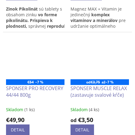
Zinok Pikolinát
sú tablety s
Magnez MAX + Vitamin
je
obsahom zinku
vo forme
jedinečný
komplex
pikolinátu.
Prispieva k
vitamínov a minerálov
pre
plodnosti,
správnej
reprodukčnej
udržanie optimálneho
funkcii, optimálnej hladine
zdravia organizmu.
testosterónu
a
správnej
Prostredníctvom jednej
syntéze DNA.
Zinok je
tablety tak do svojho tela
užitočný aj pre
fungovanie
dostanete
horčík, vitamín C,
imunity
a
ochranu
E a vitamíny skupiny
buniek
pred oxidačným
B.
Doplnok je
vhodný aj pre
stresom.
vegánov.
€54
–7 %
od
€3,75
až
–7 %
SPONSER PRO RECOVERY
SPONSER MUSCLE RELAX
44/44 800g
(zastavuje svalové kŕče)
Skladom
(1 ks)
Skladom
(4 ks)
€49,90
€3,50
od
DETAIL
DETAIL