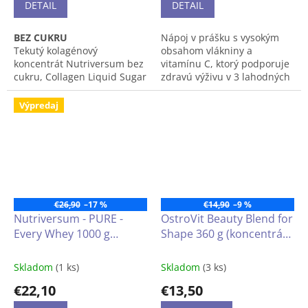
DETAIL
DETAIL
BEZ CUKRU
Nápoj v prášku s vysokým
Tekutý kolagénový
obsahom vlákniny a
koncentrát Nutriversum bez
vitamínu C, ktorý podporuje
cukru, Collagen Liquid Sugar
zdravú výživu v 3 lahodných
Free, ponúka kompletný
príchutiach - SEX ON THE
chuťový zážitok bez
BEACH, PEACH ICE TEA, PINA
Výpredaj
pridaného cukru.
COLADA.
€26,90
–17 %
€14,90
–9 %
Nutriversum - PURE -
OstroVit Beauty Blend for
Every Whey 1000 g
Shape 360 g (koncentrát
(proteínový prášok)
srvátkového proteínu bez
pridaného cukru)
Skladom
(1 ks)
Skladom
(3 ks)
€22,10
€13,50