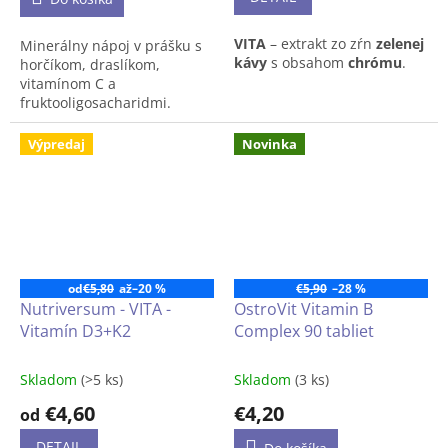
VITA
– extrakt zo zŕn
zelenej
Minerálny nápoj v prášku s
kávy
s obsahom
chrómu
.
horčíkom, draslíkom,
vitamínom C a
fruktooligosacharidmi.
Doplnok stravy s ovocnou
Výpredaj
Novinka
príchuťou a sladidlami.
krabica 20×6.5g
od
€5,80
až
–20 %
€5,90
–28 %
Nutriversum - VITA -
OstroVit Vitamin B
Vitamín D3+K2
Complex 90 tabliet
Skladom
(>5 ks)
Skladom
(3 ks)
€4,60
€4,20
od
DETAIL