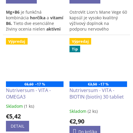
Mg+B6
je funkčná
OstroVit Lion's Mane Vege 60
kombinácia
horčíka
a
vitamínu
kapsúl je vysoko kvalitný
B6.
Tieto dve esenciálne
výživový doplnok na
živiny ocenia nielen
aktívni
podporu nervového
ľudia,
ale aj všetci tí, ktorí sa
systému, ktorý obsahuje
chcú starať o
svoje
extrakt z huby koralovec
Výpredaj
Výpredaj
zdravie.
Sú totiž súčasťou
ježovitý (lion's mane). Každá
Tip
mnohých dôležitých
kapsula obsahuje 500 mg
fyziologických procesov.
extraktu štandardizovaného
Prispievajú napríklad
na
30 % polysacharidov
, v
k
zníženiu únavy a
pomere DER 30:1.
vyčerpania
či k
normálnej
funkcii
Tento doplnok je ideálny pre
€6,60
–17 %
€3,50
–17 %
nervového systému a
ľudí, ktorí hľadajú
prírodnú
Nutriversum - VITA -
Nutriversum - VITA -
psychiky.
podporu mozgovej činnosti,
OMEGA3
BIOTIN (biotín) 30 tabliet
koncentrácie a pamäti
– a
to bez obsahu živočíšnych
Skladom
(1 ks)
Priemerné
zložiek.
Skladom
(2 ks)
hodnotenie
€5,42
produktu
€2,90
je
DETAIL
5,0
Do košíka