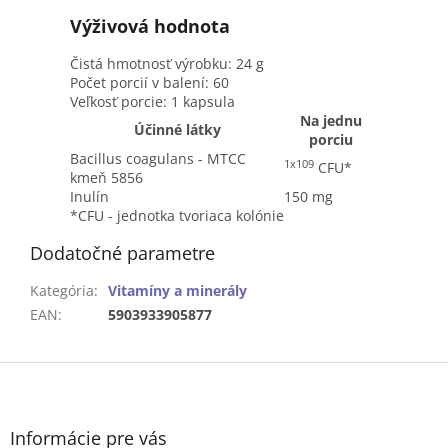
Výživová hodnota
Čistá hmotnosť výrobku: 24 g
Počet porcií v balení: 60
Veľkosť porcie: 1 kapsula
Na jednu
Účinné látky
porciu
Bacillus coagulans - MTCC
1x109
CFU*
kmeň 5856
Inulín
150 mg
*CFU - jednotka tvoriaca kolónie
Dodatočné parametre
Kategória
:
Vitamíny a minerály
EAN
:
5903933905877
Z
á
p
ä
Informácie pre vás