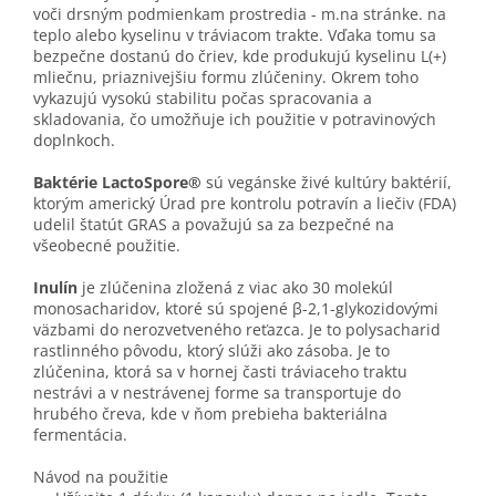
voči drsným podmienkam prostredia - m.na stránke. na
teplo alebo kyselinu v tráviacom trakte. Vďaka tomu sa
bezpečne dostanú do čriev, kde produkujú kyselinu L(+)
mliečnu, priaznivejšiu formu zlúčeniny. Okrem toho
vykazujú vysokú stabilitu počas spracovania a
skladovania, čo umožňuje ich použitie v potravinových
doplnkoch.
Baktérie LactoSpore®
sú vegánske živé kultúry baktérií,
ktorým americký Úrad pre kontrolu potravín a liečiv (FDA)
udelil štatút GRAS a považujú sa za bezpečné na
všeobecné použitie.
Inulín
je zlúčenina zložená z viac ako 30 molekúl
monosacharidov, ktoré sú spojené β-2,1-glykozidovými
väzbami do nerozvetveného reťazca. Je to polysacharid
rastlinného pôvodu, ktorý slúži ako zásoba. Je to
zlúčenina, ktorá sa v hornej časti tráviaceho traktu
nestrávi a v nestrávenej forme sa transportuje do
hrubého čreva, kde v ňom prebieha bakteriálna
fermentácia.
Návod na použitie