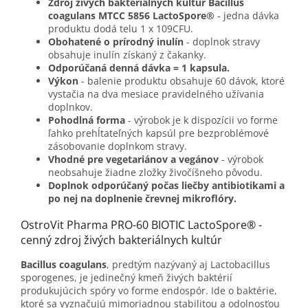
Zdroj živých bakteriálnych kultúr Bacillus
coagulans MTCC 5856 LactoSpore®
- jedna dávka
produktu dodá telu 1 x 109CFU.
Obohatené o prírodný inulín
- doplnok stravy
obsahuje inulín získaný z čakanky.
Odporúčaná denná dávka = 1 kapsula.
Výkon
- balenie produktu obsahuje 60 dávok, ktoré
vystačia na dva mesiace pravidelného užívania
doplnkov.
Pohodlná forma
- výrobok je k dispozícii vo forme
ľahko prehĺtateľných kapsúl pre bezproblémové
zásobovanie doplnkom stravy.
Vhodné pre vegetariánov a vegánov
- výrobok
neobsahuje žiadne zložky živočíšneho pôvodu.
Doplnok odporúčaný počas liečby antibiotikami a
po nej na doplnenie črevnej mikroflóry.
OstroVit Pharma PRO-60 BIOTIC LactoSpore® -
cenný zdroj živých bakteriálnych kultúr
Bacillus coagulans
, predtým nazývaný aj Lactobacillus
sporogenes, je jedinečný kmeň živých baktérií
produkujúcich spóry vo forme endospór. Ide o baktérie,
ktoré sa vyznačujú mimoriadnou stabilitou a odolnosťou