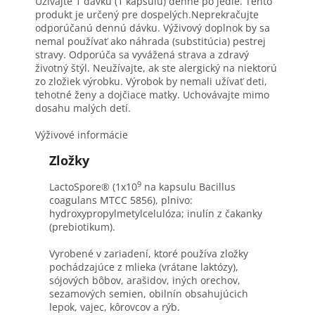
Užívajte 1 dávku (1 kapsulu) denne po jedle. Tento
produkt je určený pre dospelých.Neprekračujte
odporúčanú dennú dávku. Výživový doplnok by sa
nemal používať ako náhrada (substitúcia) pestrej
stravy. Odporúča sa vyvážená strava a zdravý
životný štýl. Neužívajte, ak ste alergický na niektorú
zo zložiek výrobku. Výrobok by nemali užívať deti,
tehotné ženy a dojčiace matky. Uchovávajte mimo
dosahu malých detí.
Výživové informácie
Zložky
9
LactoSpore® (1x10
na kapsulu Bacillus
coagulans MTCC 5856), plnivo:
hydroxypropylmetylcelulóza; inulín z čakanky
(prebiotikum).
Vyrobené v zariadení, ktoré používa zložky
pochádzajúce z mlieka (vrátane laktózy),
sójových bôbov, arašidov, iných orechov,
sezamových semien, obilnín obsahujúcich
lepok, vajec, kôrovcov a rýb.