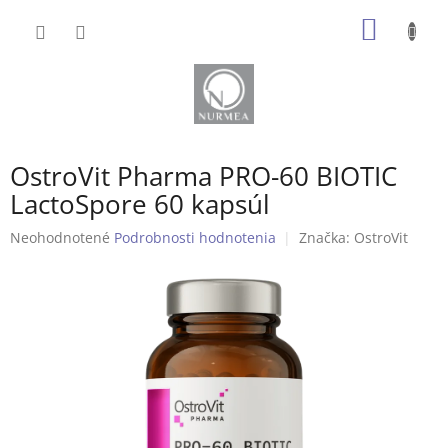
Prejsť
NÁKU
na
obsah
KOŠÍK
OstroVit Pharma PRO-60 BIOTIC
LactoSpore 60 kapsúl
Priemerné
Neohodnotené
Podrobnosti hodnotenia
Značka:
OstroVit
hodnotenie
produktu
je
0,0
z
5
hviezdičiek.