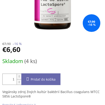
€7,90
–16 %
€7,90
–16 %
€6,60
Jednotková
Skladom
(4 ks)
cena:
Pridať do košíka
Vegánsky zdroj živých kultúr baktérií Bacillus coagulans MTCC
5856 LactoSpore®