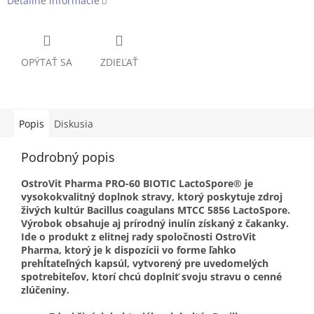
Detailné informácie
OPÝTAŤ SA
ZDIEĽAŤ
Popis
Diskusia
Podrobný popis
OstroVit Pharma PRO-60 BIOTIC LactoSpore® je
vysokokvalitný doplnok stravy, ktorý poskytuje zdroj
živých kultúr Bacillus coagulans MTCC 5856 LactoSpore.
Výrobok obsahuje aj prírodný inulín získaný z čakanky.
Ide o produkt z elitnej rady spoločnosti OstroVit
Pharma, ktorý je k dispozícii vo forme ľahko
prehĺtateľných kapsúl, vytvorený pre uvedomelých
spotrebiteľov, ktorí chcú doplniť svoju stravu o cenné
zlúčeniny.