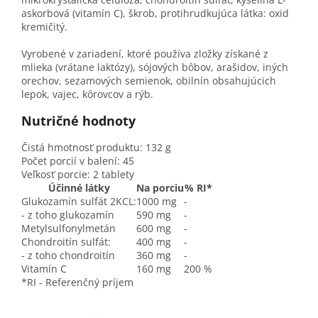
askorbová (vitamín C), škrob, protihrudkujúca látka: oxid
kremičitý.
Vyrobené v zariadení, ktoré používa zložky získané z
mlieka (vrátane laktózy), sójových bôbov, arašidov, iných
orechov, sezamových semienok, obilnín obsahujúcich
lepok, vajec, kôrovcov a rýb.
Nutričné ​​hodnoty
Čistá hmotnosť produktu:
132 g
Počet porcií v balení:
45
Veľkosť porcie:
2 tablety
Účinné látky
Na porciu
% RI*
Glukozamín sulfát 2KCL:
1000 mg
-
- z toho glukozamín
590 mg
-
Metylsulfonylmetán
600 mg
-
Chondroitín sulfát:
400 mg
-
- z toho chondroitín
360 mg
-
Vitamín C
160 mg
200 %
*RI - Referenčný príjem