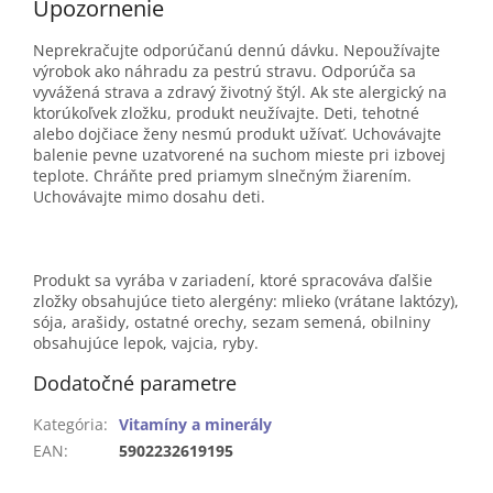
Upozornenie
Neprekračujte odporúčanú dennú dávku. Nepoužívajte
výrobok ako náhradu za pestrú stravu. Odporúča sa
vyvážená strava a zdravý životný štýl. Ak ste alergický na
ktorúkoľvek zložku, produkt neužívajte. Deti, tehotné
alebo dojčiace ženy nesmú produkt užívať. Uchovávajte
balenie pevne uzatvorené na suchom mieste pri izbovej
teplote. Chráňte pred priamym slnečným žiarením.
Uchovávajte mimo dosahu deti.
Produkt sa vyrába v zariadení, ktoré spracováva ďalšie
zložky obsahujúce tieto alergény: mlieko (vrátane laktózy),
sója, arašidy, ostatné orechy, sezam semená, obilniny
obsahujúce lepok, vajcia, ryby.
Dodatočné parametre
Kategória
:
Vitamíny a minerály
EAN
:
5902232619195