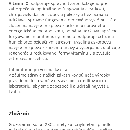
Vitamín C
podporuje správnu tvorbu kolagénu pre
zabezpečenie optimálneho fungovania ciev, kostí,
chrupaviek, ďasien, zubov a pokožky a tiež pomáha
udržiavať správne fungovanie nervového systému. Táto
zlúčenina navyše prispieva k udržaniu správneho
energetického metabolizmu, pomáha udržiavať správne
fungovanie imunitného systému a podporuje ochranu
buniek pred oxidačným stresom. Kyselina askorbová
navyše prispieva k zníženiu únavy a vyčerpania, uľahčuje
regeneráciu redukovanej formy vitamínu E a zvyšuje
vstrebávanie železa.
Laboratórne potvrdená kvalita
V záujme zdravia našich zákazníkov sú naše výrobky
pravidelne testované v nezávislom akreditovanom
laboratóriu, aby sme zabezpečili a udržali najvyššiu
kvalitu.
Zloženie
Glukozamín sulfát 2KCL, metylsulfonylmetán, plnidlo:
mikrokryštalická celulóza; chondroitín sulfát, kyselina L-