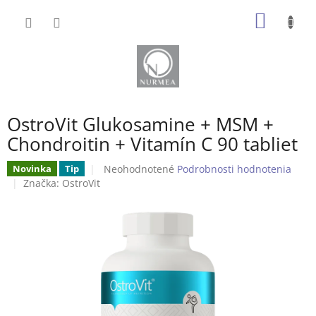
Prejsť
NÁKU
na
obsah
KOŠÍK
OstroVit Glukosamine + MSM +
Chondroitin + Vitamín C 90 tabliet
Priemerné
Neohodnotené
Podrobnosti hodnotenia
Novinka
Tip
hodnotenie
Značka:
OstroVit
produktu
je
0,0
z
5
hviezdičiek.