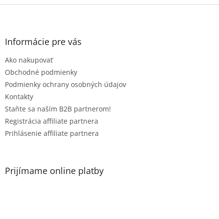
Z
á
p
ä
Informácie pre vás
t
Ako nakupovať
i
e
Obchodné podmienky
Podmienky ochrany osobných údajov
Kontakty
Staňte sa naším B2B partnerom!
Registrácia affiliate partnera
Prihlásenie affiliate partnera
Prijímame online platby