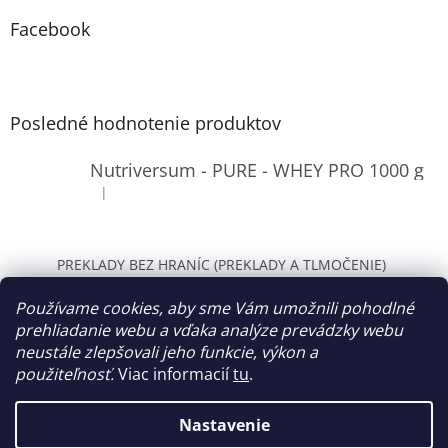
Facebook
Posledné hodnotenie produktov
Nutriversum - PURE - WHEY PRO 1000 g
|
Hodnotenie produktu je 4 z 5 hviezdičiek.
PREKLADY BEZ HRANÍC (PREKLADY A TLMOČENIE)
WOLT Bratislava
Používame cookies, aby sme Vám umožnili pohodlné
prehliadanie webu a vďaka analýze prevádzky webu
neustále zlepšovali jeho funkcie, výkon a
použiteľnosť.
Viac informacií
tu
.
Vytvoril Shoptet
Nastavenie