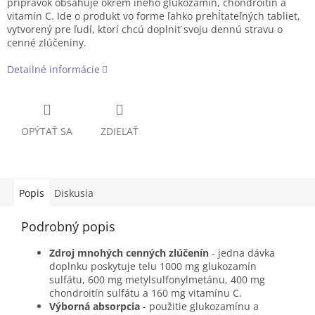
prípravok obsahuje okrem iného glukozamín, chondroitín a
vitamín C. Ide o produkt vo forme ľahko prehĺtateľných tabliet,
vytvorený pre ľudí, ktorí chcú doplniť svoju dennú stravu o
cenné zlúčeniny.
Detailné informácie
OPÝTAŤ SA
ZDIEĽAŤ
Popis
Diskusia
Podrobný popis
Zdroj mnohých cenných zlúčenín
- jedna dávka
doplnku poskytuje telu 1000 mg glukozamín
sulfátu, 600 mg metylsulfonylmetánu, 400 mg
chondroitín sulfátu a 160 mg vitamínu C.
Výborná absorpcia
- použitie glukozamínu a