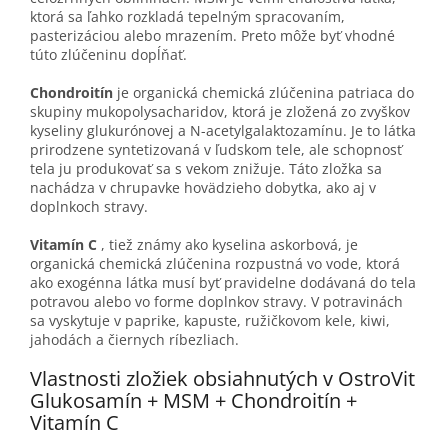
ktorá sa ľahko rozkladá tepelným spracovaním,
pasterizáciou alebo mrazením. Preto môže byť vhodné
túto zlúčeninu dopĺňať.
Chondroitín
je organická chemická zlúčenina patriaca do
skupiny mukopolysacharidov, ktorá je zložená zo zvyškov
kyseliny glukurónovej a N-acetylgalaktozamínu. Je to látka
prirodzene syntetizovaná v ľudskom tele, ale schopnosť
tela ju produkovať sa s vekom znižuje. Táto zložka sa
nachádza v chrupavke hovädzieho dobytka, ako aj v
doplnkoch stravy.
Vitamín C
, tiež známy ako kyselina askorbová, je
organická chemická zlúčenina rozpustná vo vode, ktorá
ako exogénna látka musí byť pravidelne dodávaná do tela
potravou alebo vo forme doplnkov stravy. V potravinách
sa vyskytuje v paprike, kapuste, ružičkovom kele, kiwi,
jahodách a čiernych ríbezliach.
Vlastnosti zložiek obsiahnutých v OstroVit
Glukosamín + MSM + Chondroitín +
Vitamín C