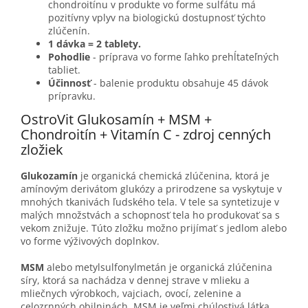
chondroitínu v produkte vo forme sulfátu má
pozitívny vplyv na biologickú dostupnosť týchto
zlúčenín.
1 dávka = 2 tablety.
Pohodlie
- príprava vo forme ľahko prehĺtateľných
tabliet.
Účinnosť
- balenie produktu obsahuje 45 dávok
prípravku.
OstroVit Glukosamín + MSM +
Chondroitín + Vitamín C - zdroj cenných
zložiek
Glukozamín
je organická chemická zlúčenina, ktorá je
amínovým derivátom glukózy a prirodzene sa vyskytuje v
mnohých tkanivách ľudského tela. V tele sa syntetizuje v
malých množstvách a schopnosť tela ho produkovať sa s
vekom znižuje. Túto zložku možno prijímať s jedlom alebo
vo forme výživových doplnkov.
MSM
alebo metylsulfonylmetán je organická zlúčenina
síry, ktorá sa nachádza v dennej strave v mlieku a
mliečnych výrobkoch, vajciach, ovocí, zelenine a
celozrnných obilninách. MSM je veľmi chúlostivá látka,