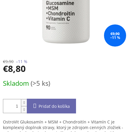
€9,90
–11 %
€9,90
–11 %
€8,80
Jednotková
Skladom
(>5 ks)
cena:
Pridať do košíka
OstroVit Glukosamín + MSM + Chondroitín + Vitamín C je
komplexný doplnok stravy, ktorý je zdrojom cenných zložiek -