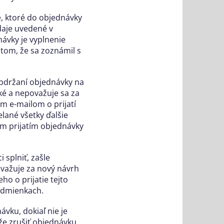
, ktoré do objednávky
daje uvedené v
ávky je vyplnenie
tom, že sa zoznámil s
bdržaní objednávky na
ké a nepovažuje sa za
m e-mailom o prijatí
ané všetky ďalšie
m prijatím objednávky
 splniť, zašle
ažuje za nový návrh
o o prijatie tejto
odmienkach.
vku, dokiaľ nie je
e zrušiť objednávku