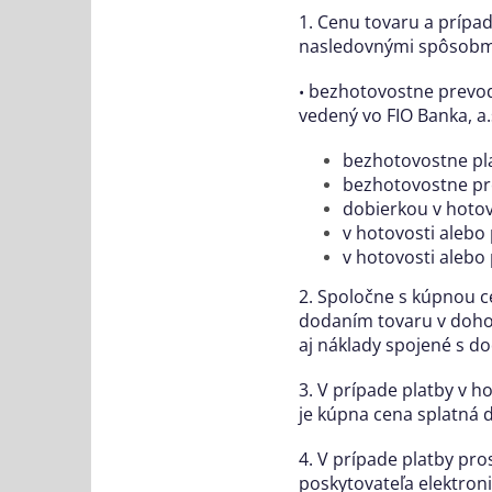
1. Cenu tovaru a prípa
nasledovnými spôsobm
bezhotovostne prevod
•
vedený vo FIO Banka, a.
bezhotovostne pl
bezhotovostne pr
dobierkou v hotov
v hotovosti alebo
v hotovosti alebo
2. Spoločne s kúpnou c
dodaním tovaru v dohod
aj náklady spojené s d
3. V prípade platby v h
je kúpna cena splatná d
4. V prípade platby pr
poskytovateľa elektroni