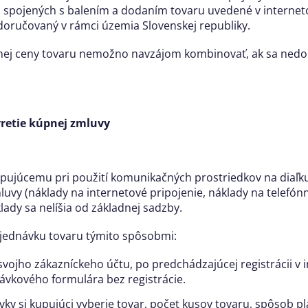
 spojených s balením a dodaním tovaru uvedené v internet
 doručovaný v rámci územia Slovenskej republiky.
pnej ceny tovaru nemožno navzájom kombinovať, ak sa nedo
vretie kúpnej zmluvy
pujúcemu pri použití komunikačných prostriedkov na diaľku 
uvy (náklady na internetové pripojenie, náklady na telefónn
lady sa nelíšia od základnej sadzby.
objednávku tovaru týmito spôsobmi:
vojho zákazníckeho účtu, po predchádzajúcej registrácii v
vkového formulára bez registrácie.
vky si kupujúci vyberie tovar, počet kusov tovaru, spôsob p