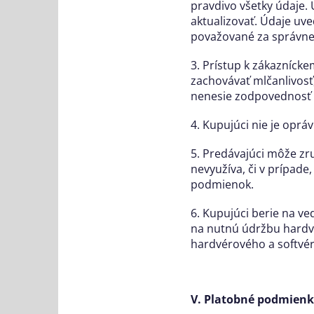
pravdivo všetky údaje.
aktualizovať. Údaje uv
považované za správne
3. Prístup k zákazníck
zachovávať mlčanlivosť
nenesie zodpovednosť z
4. Kupujúci nie je opr
5. Predávajúci môže zru
nevyužíva, či v prípade
podmienok.
6. Kupujúci berie na v
na nutnú údržbu hardv
hardvérového a softvér
V. Platobné podmienk