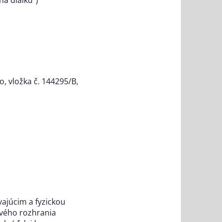
o, vložka č.
144295/B,
ajúcim a fyzickou
ového rozhrania