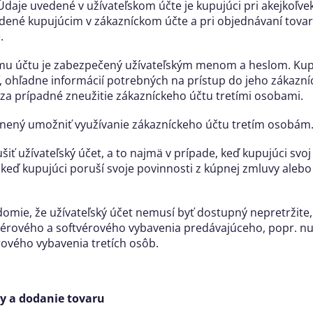
 Údaje uvedené v užívateľskom účte je kupujúci pri akejkoľv
edené kupujúcim v zákazníckom účte a pri objednávaní tova
.
emu účtu je zabezpečený užívateľským menom a heslom. Kup
, ohľadne informácií potrebných na prístup do jeho zákazní
a prípadné zneužitie zákazníckeho účtu tretími osobami.
ávnený umožniť využívanie zákazníckeho účtu tretím osobám
šiť užívateľský účet, a to najmä v prípade, keď kupujúci svoj
, keď kupujúci poruší svoje povinnosti z kúpnej zmluvy ale
edomie, že užívateľský účet nemusí byť dostupný nepretržite
érového a softvérového vybavenia predávajúceho, popr. n
ového vybavenia tretích osôb.
y a dodanie tovaru