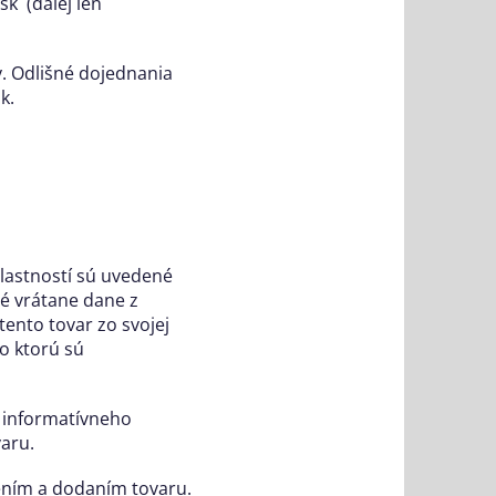
.sk
(ďalej len
. Odlišné dojednania
k.
vlastností sú uvedené
né vrátane dane z
tento tovar zo svojej
o ktorú sú
 informatívneho
aru.
ením a dodaním tovaru.