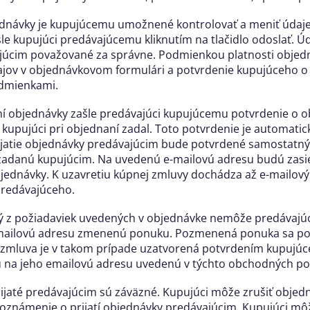
ednávky je kupujúcemu umožnené kontrolovať a meniť údaje
šle kupujúci predávajúcemu kliknutím na tlačidlo odoslať. Ú
júcim považované za správne. Podmienkou platnosti objedn
jov v objednávkovom formulári a potvrdenie kupujúceho o 
dmienkami.
í objednávky zašle predávajúci kupujúcemu potvrdenie o o
 kupujúci pri objednaní zadal. Toto potvrdenie je automatic
ijatie objednávky predávajúcim bude potvrdené samostatný
adanú kupujúcim. Na uvedenú e-mailovú adresu budú zasiel
ednávky. K uzavretiu kúpnej zmluvy dochádza až e-mailový
predávajúceho.
rý z požiadaviek uvedených v objednávke nemôže predávajúci
mailovú adresu zmenenú ponuku. Pozmenená ponuka sa pov
zmluva je v takom prípade uzatvorená potvrdením kupujúceh
na jeho emailovú adresu uvedenú v týchto obchodných p
ijaté predávajúcim sú záväzné. Kupujúci môže zrušiť objedná
známenie o prijatí objednávky predávajúcim. Kupujúci môž