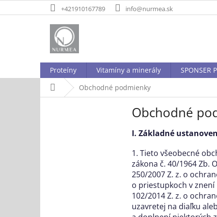
Prejsť
+421910167789
info@nurmea.sk
na
obsah
Proteíny
Vitamíny a minerály
SPONSER P
Domov
Obchodné podmienky
Obchodné po
I. Základné ustanoven
1. Tieto všeobecné obc
zákona č. 40/1964 Zb. O
250/2007 Z. z. o ochra
o priestupkoch v znení 
102/2014 Z. z. o ochran
uzavretej na diaľku al
a doplnení niektorých z