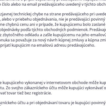
ne číslo alebo na email predávajúceho uvedený v týchto o
k zjavnej technickej chybe na strane predávajúceho pri uved
alebo v priebehu objednávania, nie je predávajúci povinn
avne chybnú cenu ani v prípade, že kupujúcemu bolo zaslan
 objednávky podľa týchto obchodných podmienok. Predávajú
z zbytočného odkladu a zašle kupujúcemu na jeho emailo
uka sa považuje za nový návrh kúpnej zmluvy a kúpna zml
prijatí kupujúcim na emailovú adresu predávajúceho.
cie kupujúceho vykonanej v internetovom obchode môže kup
tu. Zo svojho zákazníckeho účtu môže kupujúci vykonávať 
ť tovar tiež bez registrácie.
ákazníckeho účtu a pri objednávaní tovaru je kupujúci povinn