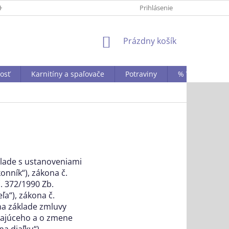
HRANY OSOBNÝCH ÚDAJOV
KONTAKTY
Prihlásenie
STAŇTE SA NAŠÍM B2
NÁKUPNÝ
Prázdny košík
KOŠÍK
vosť
Karnitíny a spaľovače
Potraviny
% VÝPREDAJ A 
lade s ustanoveniami
onník“), zákona č.
. 372/1990 Zb.
ľa“), zákona č.
 na základe zmluvy
vajúceho a o zmene
na diaľku“)