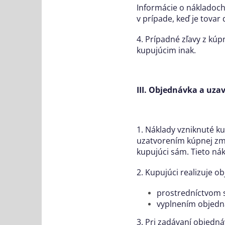
Informácie o nákladoch
v prípade, keď je tovar
4. Prípadné zľavy z kú
kupujúcim inak.
III. Objednávka a uza
1. Náklady vzniknuté ku
uzatvorením kúpnej zml
kupujúci sám. Tieto nák
2. Kupujúci realizuje 
prostredníctvom s
vyplnením objedná
3. Pri zadávaní objedná