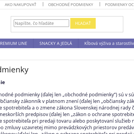
AKO NAKUPOVAŤ
OBCHODNÉ PODMIENKY
PODMIENKY OC
HĽADAŤ
REMIUM LINE
SNACKY A JEDLÁ
Kĺbová výživa a starostli
dmienky
ie
hodné podmienky (ďalej len „obchodné podmienky“) sú v sú
bčiansky zákonník v platnom znení (ďalej len „občiansky zák
ne spotrebiteľa a o zmene zákona Slovenskej národnej rady č
neskorších predpisov (ďalej len „zákon o ochrane spotrebite
e spotrebiteľa pri predaji tovaru alebo poskytovaní služieb
ebo zmluvy uzavretej mimo prevádzkových priestorov predá
ákonov (ďalej len „zákon o ochrane spotrebiteľa pri predaji 