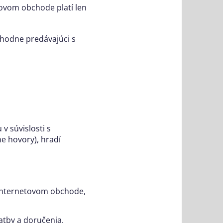
ovom obchode platí len
hodne predávajúci s
v súvislosti s
e hovory), hradí
 internetovom obchode,
latby a doručenia.