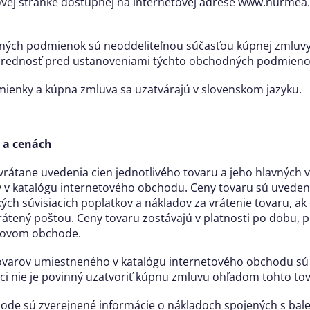
ej stránke dostupnej na internetovej adrese www.nurmea
ných podmienok sú neoddeliteľnou súčasťou kúpnej zmluvy
prednosť pred ustanoveniami týchto obchodných podmieno
ienky a kúpna zmluva sa uzatvárajú v slovenskom jazyku.
e a cenách
 vrátane uvedenia cien jednotlivého tovaru a jeho hlavných 
ov v katalógu internetového obchodu. Ceny tovaru sú uvede
ých súvisiacich poplatkov a nákladov za vrátenie tovaru, ak 
átený poštou. Ceny tovaru zostávajú v platnosti po dobu, p
tovom obchode.
tovarov umiestneného v katalógu internetového obchodu sú
ci nie je povinný uzatvoriť kúpnu zmluvu ohľadom tohto tov
ode sú zverejnené informácie o nákladoch spojených s bal