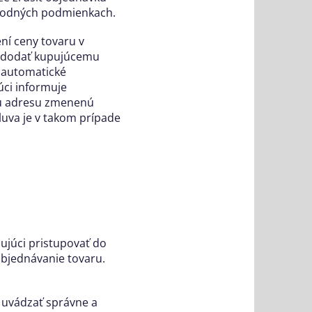
bchodných podmienkach.
ení ceny tovaru v
ý dodať kupujúcemu
é automatické
ci informuje
vú adresu zmenenú
uva je v takom prípade
ujúci pristupovať do
objednávanie tovaru.
ý uvádzať správne a