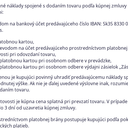
dné náklady spojené s dodaním tovaru podľa kúpnej zmluvy
i:
om na bankový účet predávajúceho číslo IBAN: Sk35 8330 
s.
atobnou kartou,
evodom na účet predávajúceho prostredníctvom platobnej
osti pri odovzdaní tovaru,
 platobnou kartou pri osobnom odbere v prevádzke,
 platobnou kartou pri osobnom odbere výdajni zásielok „Zás
enou je kupujúci povinný uhradiť predávajúcemu náklady s
nutej výške. Ak nie je ďalej uvedené výslovne inak, rozumi
odaním tovaru.
otovosti je kúpna cena splatná pri prevzatí tovaru. V prípad
o 3 dní od uzavretia kúpnej zmluvy.
ostredníctvom platobnej brány postupuje kupujúci podľa po
ckých platieb.