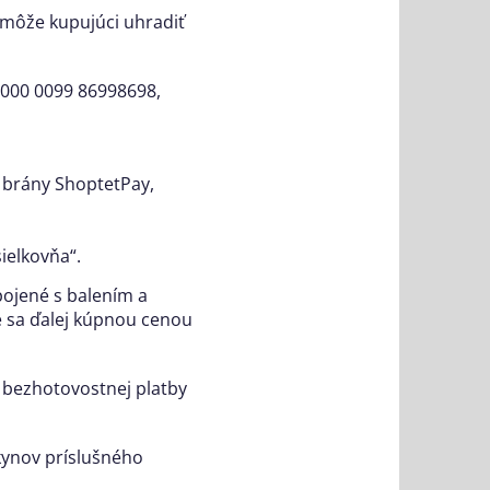
 môže kupujúci uhradiť
0000 0099 86998698,
 brány ShoptetPay,
ielkovňa“.
pojené s balením a
e sa ďalej kúpnou cenou
e bezhotovostnej platby
kynov príslušného