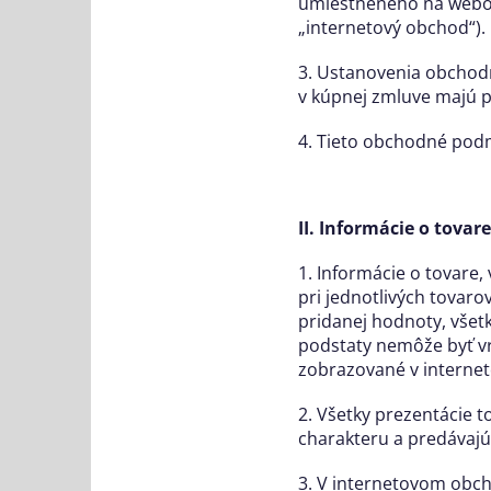
umiestneného na webov
„internetový obchod“).
3. Ustanovenia obchod
v kúpnej zmluve majú 
4. Tieto obchodné podm
II. Informácie o tovar
1. Informácie o tovare,
pri jednotlivých tovar
pridanej hodnoty, všetk
podstaty nemôže byť vr
zobrazované v interne
2. Všetky prezentácie 
charakteru a predávajú
3. V internetovom obch