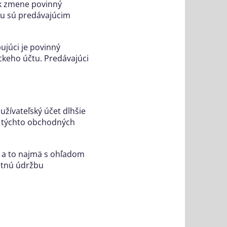
ek zmene povinný
ru sú predávajúcim
ujúci je povinný
ckeho účtu. Predávajúci
.
 užívateľský účet dlhšie
bo týchto obchodných
, a to najmä s ohľadom
utnú údržbu