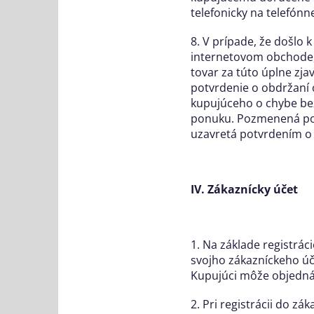
telefonicky na telefón
8. V prípade, že došlo 
internetovom obchode, 
tovar za túto úplne zj
potvrdenie o obdržaní
kupujúceho o chybe be
ponuku. Pozmenená pon
uzavretá potvrdením o 
IV. Zákaznícky účet
1. Na základe registrá
svojho zákazníckeho úč
Kupujúci môže objednáva
2. Pri registrácii do z