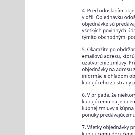
4. Pred odoslaním obj
vložil. Objednávku odo
objednávke sú predáva
všetkých povinných úda
týmito obchodnými po
5. Okamžite po obdržan
emailovú adresu, ktorú
uzatvorenie zmluvy. Pr
objednávky na adresu z
informácie ohľadom obj
kupujúceho zo strany 
6. V prípade, že niekto
kupujúcemu na jeho e
kúpnej zmluvy a kúpna 
ponuky predávajúcemu 
7. Všetky objednávky pr
kupujúcemu doručené o