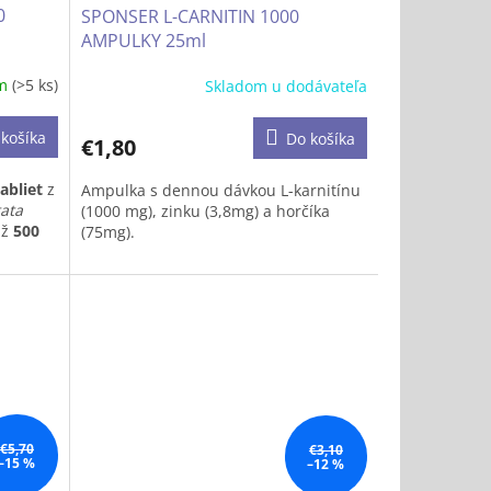
0
SPONSER L-CARNITIN 1000
AMPULKY 25ml
om
(>5 ks)
Skladom u dodávateľa
košíka
Do košíka
€1,80
abliet
z
Ampulka s dennou dávkou L-karnitínu
tata
(1000 mg), zinku (3,8mg) a horčíka
až
500
(75mg).
cukru v
jších
ru
ové pre
do
€5,70
€3,10
pšej
–15 %
–12 %
tu