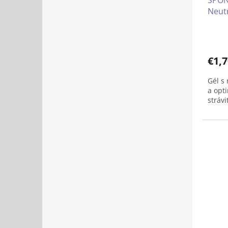
SPON
Neutr
€1,7
Gél s
a opt
stráv
Oboha
Dopln
mimor
100 g
K dis
uzatv
vreck