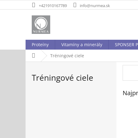
Prejsť
+421910167789
info@nurmea.sk
na
obsah
Proteíny
Vitamíny a minerály
SPONSER P
Domov
Tréningové ciele
Tréningové ciele
Najpr