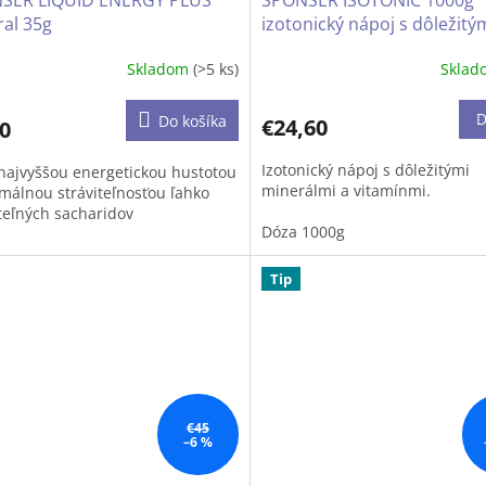
SER LIQUID ENERGY PLUS
SPONSER ISOTONIC 1000g
al 35g
izotonický nápoj s dôležitý
minerálmi a vitamínmi nápo
Skladom
(>5 ks)
Skla
postupnou dlhotrvajúcou
dodávkou energie
D
Do košíka
€24,60
0
Izotonický nápoj s dôležitými
 najvyššou energetickou hustotou
minerálmi a vitamínmi.
imálnou stráviteľnosťou ľahko
iteľných sacharidov
Dóza 1000g
tené o sodík.
Tip
ený kofeín a taurín pre
iadnu podporu.
 obsahuje 71 mg kofeínu.
pozícii ako opakovane
€45
árateľná tuba alebo jednorazové
–6 %
o.