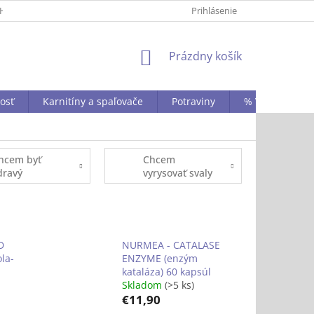
HRANY OSOBNÝCH ÚDAJOV
KONTAKTY
Prihlásenie
STAŇTE SA NAŠÍM B2
NÁKUPNÝ
Prázdny košík
KOŠÍK
vosť
Karnitíny a spaľovače
Potraviny
% VÝPREDAJ A 
hcem byť
Chcem
dravý
vyrysovať svaly
D
NURMEA - CATALASE
la-
ENZYME (enzým
kataláza) 60 kapsúl
Skladom
(>5 ks)
€11,90