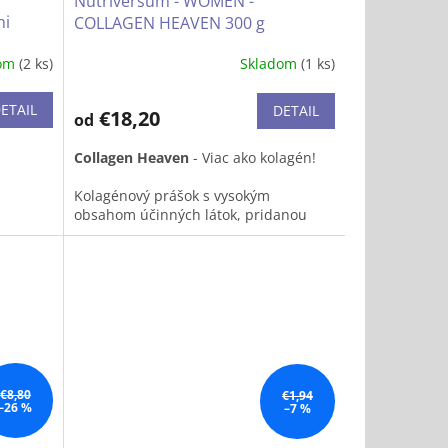
Nutriversum - WOMEN -
mi
COLLAGEN HEAVEN 300 g
j s
dom
(2 ks)
Skladom
(1 ks)
Priemerné
hodnotenie
produktu
ETAIL
DETAIL
€18,20
od
je
4,3
Collagen Heaven
- Viac ako kolagén!
z
5
Kolagénový prášok s vysokým
hviezdičiek.
obsahom účinných látok, pridanou
kyselinou hyalurónovou, vitamínom C
a ďalšími užitočnými zložkami.
Pokiaľ dostupnosť výrobku je na dotaz,
prosím napíšte na
info@lukrecia.com
.
€8,80
€1,94
–26 %
–7 %