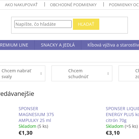
AKO NAKUPOVAŤ
OBCHODNÉ PODMIENKY
PODMIENKY OC
HĽADAŤ
REMIUM LINE
SNACKY A JEDLÁ
Kĺbová výživa a starostli
Chcem nabrať
Chcem
C
svaly
schudnúť
z
edávanejšie
SPONSER
SPONSER LIQUI
MAGNESIUM 375
ENERGY PLUS ko
AMPULKY 25 ml
citrón 70g
Skladom
(5 ks)
Skladom
(>5 ks)
€1,30
€3,10