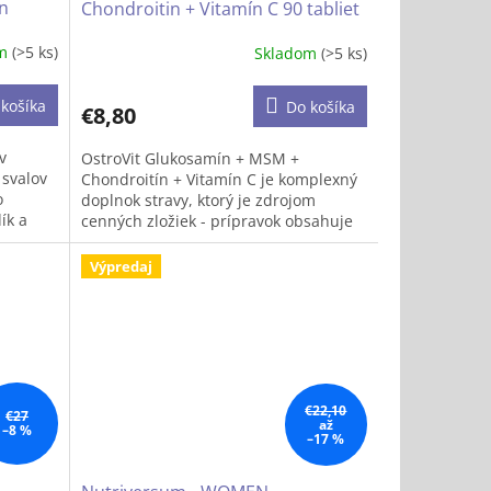
án
Chondroitin + Vitamín C 90 tabliet
om
(>5 ks)
Skladom
(>5 ks)
košíka
Do košíka
€8,80
v
OstroVit Glukosamín + MSM +
svalov
Chondroitín + Vitamín C je komplexný
o
doplnok stravy, ktorý je zdrojom
ík a
cenných zložiek - prípravok obsahuje
okrem iného glukozamín, chondroitín
a vitamín C. Ide o produkt vo forme
Výpredaj
ľahko prehĺtateľných tabliet, vytvorený
pre ľudí, ktorí chcú doplniť svoju
dennú stravu o cenné zlúčeniny.
€22,10
€27
až
 ani
–8 %
–17 %