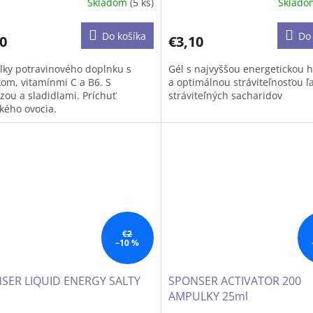
Skladom
(5 ks)
Sklad
Do košíka
Do 
0
€3,10
ky potravinového doplnku s
Gél s najvyššou energetickou 
kom, vitamínmi C a B6. S
a optimálnou stráviteľnosťou ľ
zou a sladidlami. Príchuť
stráviteľných sacharidov
ckého ovocia.
Obohatené o sodík.
Doplnený kofeín a taurín pre
mimoriadnu podporu. K dispozí
opakovane uzatvárateľná tuba
jednorazové vrecko.
Neobsahuje konzervačné látky,
€2
laktózu.
–10 %
SER LIQUID ENERGY SALTY
SPONSER ACTIVATOR 200
AMPULKY 25ml