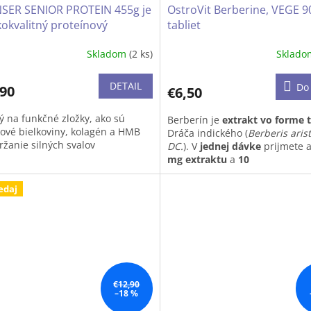
SER SENIOR PROTEIN 455g je
OstroVit Berberine, VEGE 9
ahuje konzervačné látky, ani
u.
okvalitný proteínový
tabliet
nok s leucínom, HMB a
álna príchuť
Skladom
(2 ks)
Sklad
énom, ktorý spĺňa
davky na vyšší príjem
ovín, najmä u seniorov, bez
DETAIL
Do 
,90
€6,50
zy bez gluténu
ý na funkčné zložky, ako sú
Berberín je
extrakt vo forme t
kové bielkoviny, kolagén a HMB
Dráča indického (
Berberis aris
ržanie silných svalov
DC.
). V
jednej dávke
prijmete 
mg extraktu
a
10
ý na vápnik, vitamín B12 a
mg
samotného
berberínu.
ín D
edaj
Hlavné benefity Berberinu:
epku, s nízkym obsahom laktózy
✔
Zlepšenie kontroly hladiny 
krvi a citlivosti na inzulín
Berberín je jednou z najúčinne
prírodných zlúčenín na podpo
citlivosti na inzulín. To je kľúč
efektívnejšie dodávanie živín 
€12,90
svalových buniek, čo vedie k le
–18 %
regenerácii a rýchlejšiemu ras