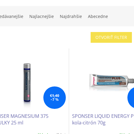
edávanejšie
Najlacnejšie
Najdrahšie
Abecedne
OTVORIŤ FILTER
€1,40
–7 %
SER MAGNESIUM 375
SPONSER LIQUID ENERGY 
LKY 25 ml
kola-citrón 70g