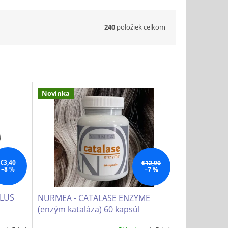
240
položiek celkom
Novinka
€3,40
€12,90
–8 %
–7 %
PLUS
NURMEA - CATALASE ENZYME
(enzým kataláza) 60 kapsúl