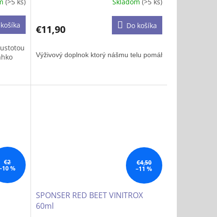
om
(>5 ks)
Skladom
(>5 ks)
košíka
Do košíka
€11,90
hustotou
Výživový doplnok 
ktorý nášmu telu pomáha na „zneškodnen
ahko
cii ako
 alebo
 ani
€2
€4,50
–10 %
–11 %
SPONSER RED BEET VINITROX
60ml