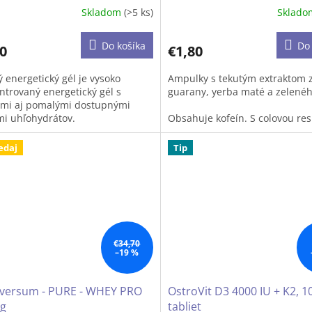
Skladom
(>5 ks)
Sklad
Do košíka
Do 
0
€1,80
 energetický gél je vysoko
Ampulky s tekutým extraktom 
ntrovaný energetický gél s
guarany, yerba maté a zelenéh
ymi aj pomalými dostupnými
mi uhľohydrátov.
Obsahuje kofeín. S colovou res
ovocnou príchuťou. S cukrom 
ltulóza a vláknina z jačmeňa
sladidlami.
edaj
Tip
huje lepok) obsahujú vysoké
tvo betaglukánov.
obsah kofeínu 200mg / ampul
lukány významne pôsobia na
Prispieva k zvýšeniu výkonu, z
tný sytém ľudského organizmu
koncentráciu a ostražitosť. Ako
láciou a aktivácoiu imunitných
„chladné espresso” pomáha i p
k.
šoférovaní či štúdiu.
€34,70
–19 %
iversum - PURE - WHEY PRO
OstroVit D3 4000 IU + K2, 1
 g
tabliet