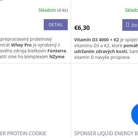
Skladom
(4 ks)
Skla
erné
tenie
ktu
DETAIL
Do 
€6,30
 prepracovaný proteínový
Vitamín D3 4000 + K2
je spoje
ntrát
Whey Pro
je vyrobený z
vitamínu D3 a K2, ktoré
pomáh
ového zdroja bielkovín
Fonterra
.
udržaním zdravých kostí.
Sam
ičiek.
tili sme ho komplexom
NZyme
vitamín D navyše prispieva
em™
na podporu trávenia
k
fungovaniu svalov a udržani
laín, papaín, laktáza), ktorý
zdravých zubov.
Okrem toho
 ešte jednoduchšiu stráviteľnosť
podporuje imunitu a normáln
iednych živín.
hladinu vápnika v krvi. Vitamí
zas vplyv
na správnu zrážanliv
krvi.
ľ dostupnosť výrobku je na dotaz,
m napíšte na
info@lukrecia.com
.
ER PROTEIN COOKIE
SPONSER LIQUID ENERGY 