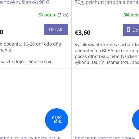
eínové sušienky) 90 G
70g, príchuť: jahoda a ban
Skladom
(3 ks)
Sklad
erné
tenie
ktu
DETAIL
Do 
0
€3,60
n dodania: 10-20 dní odo dňa
Vysokokvalitná zmes sacharido
nania.
obohatená o BCAA na ochranu 
počas dlhotrvajúceho fyzickéh
ičiek.
i sa zhodujú: vôňa čerstvo
výkonu, taurín, izomaltózu, sod
ného koláčika je tá najlepšia.
draslík.
r Proteín Cookie je nielen
Optimálna stráviteľnosť.
 občerstvenie, je to tiež
iadny zdroj rastlinných
K dispozícii ako opätovne
vín.
uzatvárateľná 70g tuba.
príchuť: jahoda-banán
€1,90
Neobsahuje konzervačné látky,
–10 %
laktózu.
500mg BCAA v jednej tube