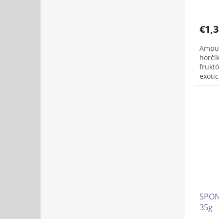
v
€1,3
Ampul
horčí
fruktó
exoti
SPON
35g