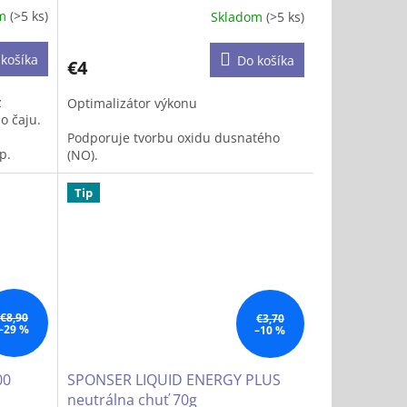
om
(>5 ks)
Skladom
(>5 ks)
košíka
Do košíka
€4
z
Optimalizátor výkonu
o čaju.
Podporuje tvorbu oxidu dusnatého
p.
(NO).
a
Zlepšený prietok krvi a transport
Tip
kyslíka (O2).
a
Zvlášť vhodné pre ambicióznu silu a
lepšuje
vytrvalostných športovcov
ri
€8,90
€3,70
–29 %
–10 %
00
SPONSER LIQUID ENERGY PLUS
neutrálna chuť 70g