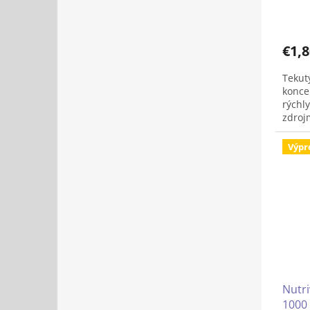
€1,8
Tekutý
konce
rýchl
zdroj
Izoma
Výpr
(obsa
množs
Betag
imuni
stimu
bunie
Nutr
1000