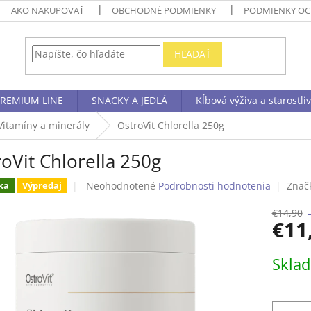
AKO NAKUPOVAŤ
OBCHODNÉ PODMIENKY
PODMIENKY OC
HĽADAŤ
REMIUM LINE
SNACKY A JEDLÁ
Kĺbová výživa a starostli
Vitamíny a minerály
OstroVit Chlorella 250g
oVit Chlorella 250g
Priemerné
Neohodnotené
Podrobnosti hodnotenia
Znač
ka
Výpredaj
hodnotenie
produktu
€14,90
€11
je
0,0
z
Jednotk
Skla
5
cena:
hviezdičiek.