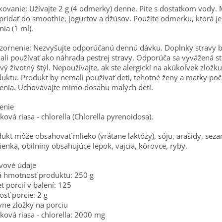
ovanie: Užívajte 2 g (4 odmerky) denne. Pite s dostatkom vody.
 pridať do smoothie, jogurtov a džúsov. Použite odmerku, ktorá j
nia (1 ml).
ornenie: Nezvyšujte odporúčanú dennú dávku. Doplnky stravy b
li používať ako náhrada pestrej stravy. Odporúča sa vyvážená st
vý životný štýl. Nepoužívajte, ak ste alergickí na akúkoľvek zložku
uktu. Produkt by nemali používať deti, tehotné ženy a matky poč
enia. Uchovávajte mimo dosahu malých detí.
enie
ková riasa - chlorella (Chlorella pyrenoidosa).
ukt môže obsahovať mlieko (vrátane laktózy), sóju, arašidy, sez
enka, obilniny obsahujúce lepok, vajcia, kôrovce, ryby.
vové údaje
á hmotnosť produktu: 250 g
t porcií v balení: 125
osť porcie: 2 g
vne zložky na porciu
ková riasa - chlorella: 2000 mg