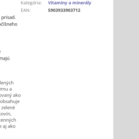
Kategória
:
Vitamíny a minerály
EAN
:
5903933903712
 prísad.
očíšneho
e
 majú
elených
tému a
čovaný ako
 obsahuje
 zelené
ovín,
 cenných
e aj ako