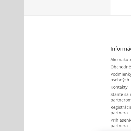
Z
á
p
ä
t
Informác
i
e
Ako nakup
Obchodné
Podmienky
osobných 
Kontakty
Staňte sa
partnerom
Registrácia
partnera
Prihlásenie
partnera