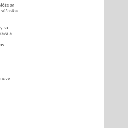
 Môže sa
e súčasťou
y sa
rava a
as
amové