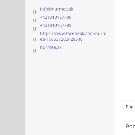
info
@
nurmea.sk
+421910167789
+421910167789
https://www.facebook.com/nurm
ea-100537202428848
nurmea.sk
Popi
Pod