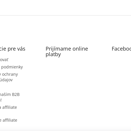
ie pre vás
Prijímame online
Facebo
platby
ovať
 podmienky
 ochrany
údajov
 naším B2B
!
 affiliate
 affiliate