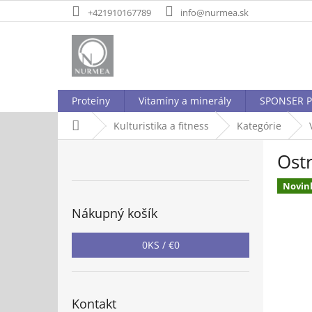
Prejsť
+421910167789
info@nurmea.sk
na
obsah
Proteíny
Vitamíny a minerály
SPONSER P
Domov
Kulturistika a fitness
Kategórie
B
Ostr
o
č
Novin
n
ý
Nákupný košík
p
a
0
KS /
€0
n
e
l
Kontakt