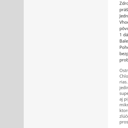
Zdro
práš
Jedn
Vhod
pôv
1 dá
Bale
Poho
bezp
prob
Ostr
Chlo
rias
jedi
supe
aj p
mikr
ktor
zlúč
pros