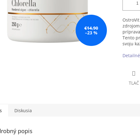
OstroVit
zdrojom 
€14,90
príprava
–23 %
Tento pr
svoju ka
Detailné
TLAČ
s
Diskusia
robný popis