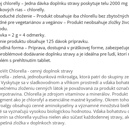
j chlorelly – Jedna dávka doplnku stravy poskytuje telu 2000 mg
kových rias – chlorelly.
oduché zloženie – Produkt obsahuje iba chlorellu bez zbytočných
né pre vegetariánov a vegánov – Produkt neobsahuje zložky živ
odu.
vka = 2 g = 4 odmerky.
nie produktu obsahuje 125 dávok prípravku.
dlná forma – Príprava, dostupná v práškovej forme, zabezpečuj
roblémové dodávanie doplnku stravy a je ideálna pre ľudí, ktorí
lém s prehltnutím tabliet.
oVit Chlorella - cenný doplnok stravy
rella - zelená, jednobunková mikroalga, ktorá patrí do skupiny z
. Vyskytuje sa v sladkovodnom a vlhkom prostredí a vďaka boha
nečnému zloženiu cenných látok je považovaná za produkt ozna
rpotravina. Chlorella je zdrojom vitamínov a minerálov. Produkt
igment ako je chlorofyl a esenciálne mastné kyseliny. Okrem toho
oalgy obsahujú cenné aminokyseliny a významné množstvá bielk
é sa vyznačujú vysokou biologickou hodnotou. Vďaka bohatstvu
enín sa chlorella využíva nielen ako súčasť každodennej stravy, al
pešná zložka v doplnkoch stravy.