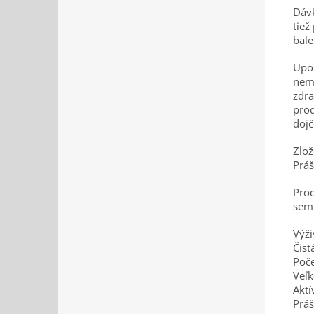
Dávk
tiež
bale
Upoz
nema
zdra
prod
dojč
Zlož
Práš
Prod
semi
Výži
Čist
Poče
Veľk
Aktí
Práš