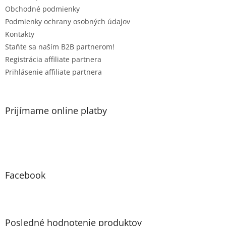
e
e
p
Obchodné podmienky
r
Podmienky ochrany osobných údajov
v
Kontakty
k
Staňte sa naším B2B partnerom!
y
v
Registrácia affiliate partnera
ý
Prihlásenie affiliate partnera
p
i
s
u
Prijímame online platby
Facebook
Posledné hodnotenie produktov