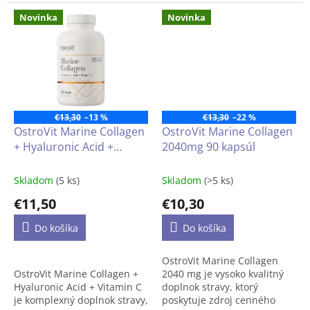
vysokým obsahom účinných
látok, pridanou kyselinou
Novinka
Novinka
hyalurónovou, vitamínom C
a ďalšími užitočnými
zložkami.
Pokiaľ dostupnosť výrobku je
na dotaz, prosím napíšte
na
info@lukrecia.com
.
€13,30
–13 %
€13,30
–22 %
OstroVit Marine Collagen
OstroVit Marine Collagen
+ Hyaluronic Acid +
2040mg 90 kapsúl
Vitamin C (Morský
kolagén + Kyselina
Skladom
(5 ks)
Skladom
(>5 ks)
hyalurónová + Vitamín C)
€11,50
€10,30
120 kapsúl
Do košíka
Do košíka
OstroVit Marine Collagen
OstroVit Marine Collagen +
2040 mg je vysoko kvalitný
Hyaluronic Acid + Vitamin C
doplnok stravy, ktorý
je komplexný doplnok stravy,
poskytuje zdroj cenného