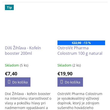
OstroVit Pharma
ktorý telu dodáva 11
Magnesium Citrate + B6 P-
Tip
cenných zložiek vrátane
5-P je vysokokvalitný
vitamínu D, kyseliny listovej
doplnok stravy, ktorý je
a zinku. Je to prípravok
zdrojom dvoch cenných
dostupný vo forme želé s
látok - horčíka a vitamínu
lahodnou čučoriedkovou a
B6. Ide o produkt z elitnej
malinovou príchuťou. Je to
rady spoločnosti OstroVit
Pharma, ktorý je k dispozícii
produkt vytvorený pre ľudí,
€22,90
–13 %
vo forme ľahko
ktorým záleží na zdravom a
DiXi Žihľava - Kofeín
OstroVit Pharma
prehĺtateľných kapsúl. Je to
krásnom vzhľade.
booster 200ml
Colostrum 100 g natural
produkt vytvorený pre
uvedomelých spotrebiteľov,
Skladom
(5 ks)
Skladom
(2 ks)
ktorí chcú doplniť svoju
každodennú stravu o cenné
€7,40
€19,90
mikroživiny.
Do košíka
Do košíka
Dixi Žihľava - kofeín booster
OstroVit Pharma Colostrum
na intenzívnu starostlivosť o
je vysokokvalitný výživový
vlasy a pokožku hlavy pri
doplnok, ktorý je zdrojom
nadmernom vypadávaní a
sušeného hovädzieho