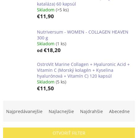
kataláza) 60 kapsúl
Skladom
(>5 ks)
€11,90
Nutriversum - WOMEN - COLLAGEN HEAVEN
300 g
Skladom
(1 ks)
€18,20
od
OstroVit Marine Collagen + Hyaluronic Acid +
Vitamin C (Morský kolagén + Kyselina
hyalurónová + Vitamín C) 120 kapsúl
Skladom
(5 ks)
€11,50
R
a
Najpredávanejšie
Najlacnejšie
Najdrahšie
Abecedne
d
e
n
OTVORIŤ FILTER
i