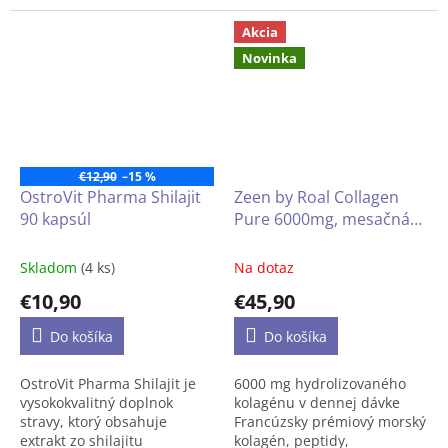
oslabení vlasov. Kombinácia
kolostra s obsahom 30%
výťažkov zo žihľavy s
imunoglobulínu G. Ide o
Akcia
kofeínom a panthenolom
produkt z elitnej rady
Novinka
posilňuje vlasové folikuly a
spoločnosti OstroVit Pharma
vyživuje pokožku
s jednoduchým zložením,
hlavy.
Obsahuje 97%
dostupný v pohodlnej forme
zložiek prírodného pôvodu.
prášku. Je to produkt
vytvorený pre uvedomelých
spotrebiteľov, ktorí chcú
€12,90
–15 %
podporiť prácu tela.
OstroVit Pharma Shilajit
Zeen by Roal Collagen
90 kapsúl
Pure 6000mg, mesačná
dávka (30 vrecúšok)
Skladom
(4 ks)
Na dotaz
€10,90
€45,90
Do košíka
Do košíka
OstroVit Pharma Shilajit je
6000 mg hydrolizovaného
vysokokvalitný doplnok
kolagénu v dennej dávke
stravy, ktorý obsahuje
Francúzsky prémiový morský
extrakt zo shilajitu
kolagén, peptidy,