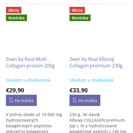
štandardizovaný na 20%
certifikovaný s klinickými
fulvokyselín. Ide o produkt z
skúškami, EU kvalita.
Akcia
Akcia
elitnej rady spoločnosti
Obsahuje všetky tri typy
Novinka
Novinka
OstroVit Pharma, ktorý je k
kolagénu: I, II, III
dispozícii vo forme ľahko
prehĺtateľných kapsúl. Je to
produkt určený pre
uvedomelých spotrebiteľov,
ktorí chcú doplniť svoju
stravu o cenné látky.
Zeen by Roal Multi
Zeen by Roal Kĺbový
Collagen protein 200g
Collagen premium 230g
Skladom u dodávateľa
Skladom u dodávateľa
€29,90
€33,90
Do košíka
Do košíka
V jednej dávke až 10 000 mg
230 g, 30 dávok
hydrolizovaných
Kĺbový COLLAGEN premium,
kolagénových peptidov.
typ I, III a hydrolizované
Jedinečný kolagénový
kolagénové peptidy z rýb typ