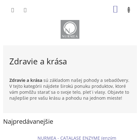
Prejsť
NÁKU
na
obsah
KOŠÍK
Zdravie a krása
Zdravie a krása
sú základom našej pohody a sebadôvery.
V tejto kategórii nájdete širokú ponuku produktov, ktoré
vám pomôžu starať sa o svoje telo, pleť i vlasy. Objavte to
najlepšie pre vašu krásu a pohodu na jednom mieste!
Najpredávanejšie
NURMEA - CATALASE ENZYME (enzým