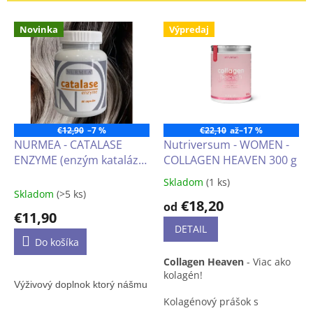
e
V
p
Novinka
Výpredaj
ý
r
p
o
i
d
s
u
p
k
r
t
o
€12,90
–7 %
€22,10
až
–17 %
o
d
NURMEA - CATALASE
Nutriversum - WOMEN -
v
u
ENZYME (enzým kataláza)
COLLAGEN HEAVEN 300 g
k
60 kapsúl
Skladom
(1 ks)
Priemerné
t
Skladom
(>5 ks)
hodnotenie
€18,20
o
od
produktu
€11,90
v
je
DETAIL
4,3
Do košíka
z
Collagen Heaven
- Viac ako
5
kolagén!
hviezdičiek.
Výživový doplnok 
ktorý nášmu telu pomáha na „zneškodnenie“ pero
Kolagénový prášok s