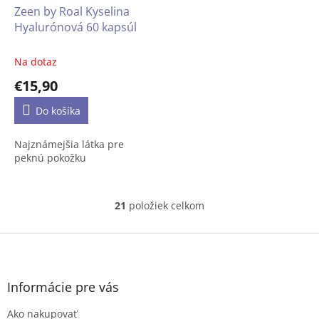
Zeen by Roal Kyselina
Hyalurónová 60 kapsúl
Na dotaz
€15,90
Do košíka
Najznámejšia látka pre
peknú pokožku
21
položiek celkom
O
v
l
Z
á
á
d
p
a
ä
Informácie pre vás
c
t
i
Ako nakupovať
i