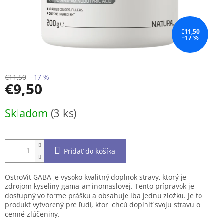
€11,50
–17 %
€11,50
–17 %
€9,50
Jednotková
Skladom
(3 ks)
cena:
Pridať do košíka
OstroVit GABA je vysoko kvalitný doplnok stravy, ktorý je
zdrojom kyseliny gama-aminomaslovej. Tento prípravok je
dostupný vo forme prášku a obsahuje iba jednu zložku. Je to
produkt vytvorený pre ľudí, ktorí chcú doplniť svoju stravu o
cenné zlúčeniny.