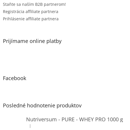
Staňte sa naším B2B partnerom!
Registrácia affiliate partnera
Prihlásenie affiliate partnera
Prijímame online platby
Facebook
Posledné hodnotenie produktov
Nutriversum - PURE - WHEY PRO 1000 g
|
Hodnotenie produktu je 4 z 5 hviezdičiek.