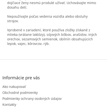
dojčiace ženy nesmú produkt užívať. Uchovávajte mimo
dosahu detí.
Nepoužívajte počas vedenia vozidla alebo obsluhy
strojov.
Vyrobené v zariadení, ktoré používa zložky získané z
mlieka (vrátane laktózy), sójových bôbov, arašidov, iných
orechov, sezamových semienok, obilnín obsahujúcich
lepok, vajec, kôrovcov, rýb.
Z
á
p
ä
Informácie pre vás
t
Ako nakupovať
i
e
Obchodné podmienky
Podmienky ochrany osobných údajov
Kontakty