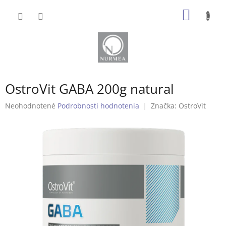
Prejsť
NÁKU
na
obsah
KOŠÍK
OstroVit GABA 200g natural
Priemerné
Neohodnotené
Podrobnosti hodnotenia
Značka:
OstroVit
hodnotenie
produktu
je
0,0
z
5
hviezdičiek.