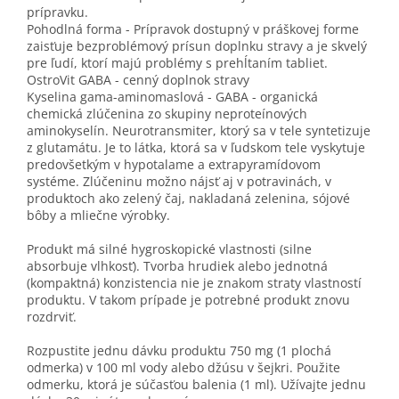
prípravku.
Pohodlná forma - Prípravok dostupný v práškovej forme
zaisťuje bezproblémový prísun doplnku stravy a je skvelý
pre ľudí, ktorí majú problémy s prehĺtaním tabliet.
OstroVit GABA - cenný doplnok stravy
Kyselina gama-aminomaslová - GABA - organická
chemická zlúčenina zo skupiny neproteínových
aminokyselín. Neurotransmiter, ktorý sa v tele syntetizuje
z glutamátu. Je to látka, ktorá sa v ľudskom tele vyskytuje
predovšetkým v hypotalame a extrapyramídovom
systéme. Zlúčeninu možno nájsť aj v potravinách, v
produktoch ako zelený čaj, nakladaná zelenina, sójové
bôby a mliečne výrobky.
Produkt má silné hygroskopické vlastnosti (silne
absorbuje vlhkosť). Tvorba hrudiek alebo jednotná
(kompaktná) konzistencia nie je znakom straty vlastností
produktu. V takom prípade je potrebné produkt znovu
rozdrviť.
Rozpustite jednu dávku produktu 750 mg (1 plochá
odmerka) v 100 ml vody alebo džúsu v šejkri. Použite
odmerku, ktorá je súčasťou balenia (1 ml). Užívajte jednu