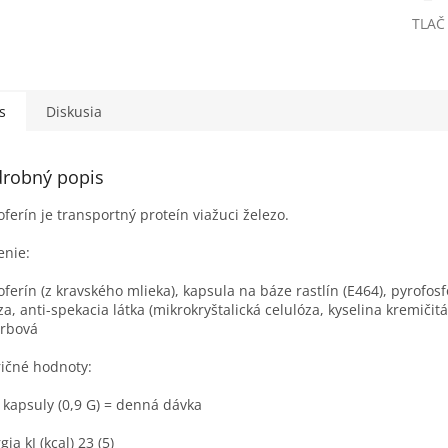
TLAČ
s
Diskusia
robný popis
oferín je transportný proteín viažuci železo.
enie:
oferín (z kravského mlieka), kapsula na báze rastlín (E464), pyrofos
za, anti-spekacia látka (mikrokryštalická celulóza, kyselina kremičitá
orbová
ičné hodnoty:
 kapsuly (0,9 G) = denná dávka
ia kJ (kcal) 23 (5)