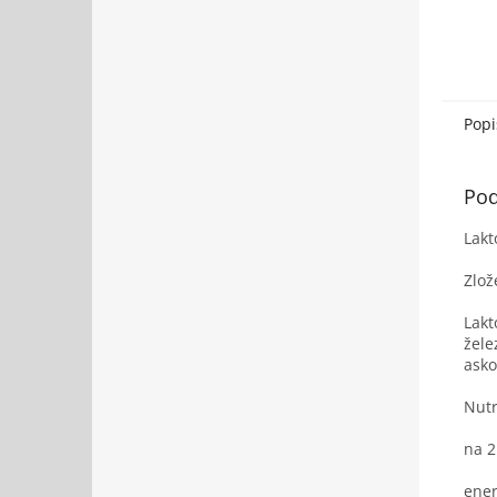
Popi
Pod
Lakt
Zlož
Lakt
žele
ask
Nutr
na 2
energ