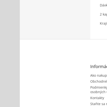
Dávk
2 ka
Kraj
Z
á
p
ä
t
Informác
i
e
Ako nakup
Obchodné
Podmienky
osobných 
Kontakty
Staňte sa