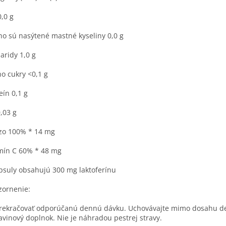
0,0 g
ho sú nasýtené mastné kyseliny 0,0 g
aridy 1,0 g
ho cukry <0,1 g
eín 0,1 g
0,03 g
zo 100% * 14 mg
mín C 60% * 48 mg
psuly obsahujú 300 mg laktoferínu
ornenie:
ekračovať odporúčanú dennú dávku. Uchovávajte mimo dosahu de
avinový doplnok. Nie je náhradou pestrej stravy.