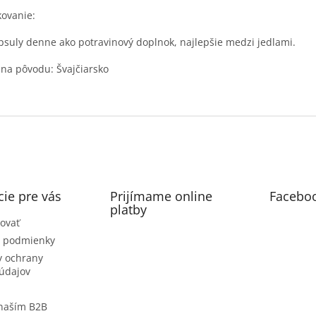
ovanie:
psuly denne ako potravinový doplnok, najlepšie medzi jedlami.
ina pôvodu: Švajčiarsko
ie pre vás
Prijímame online
Facebo
platby
ovať
 podmienky
 ochrany
údajov
 naším B2B