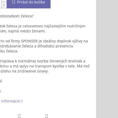
Pridať do košíka
edostatkom železa?
ok železa je celosvetovo najčastejším nutričným
om, najmä medzi ženami.
rin od firmy SPONSER je ideálny doplnok výživy na
vstrebávanie železa a dlhodobú prevenciu
ku železa.
rispieva k normálnej tvorbe červených krviniek a
ínu a má vplyv na transport kyslíka v tele. Má tiež
 úlohu na znižovanie únavy.
úl
k
 informácie