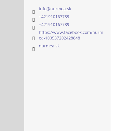
info
@
nurmea.sk
+421910167789
+421910167789
https://www.facebook.com/nurm
ea-100537202428848
nurmea.sk