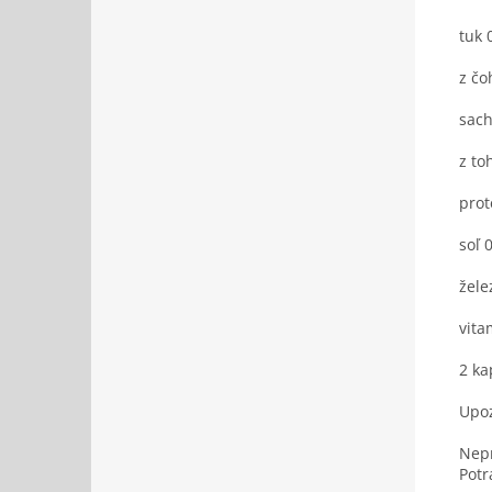
tuk 
z čo
sach
z to
prot
soľ 
žele
vita
2 ka
Upoz
Nepr
Potr