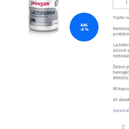
Trpíte n
€46
Nedostat
–8 %
problém
Lactofer
účinné 
nedostat
Železo p
hemoglob
dôležitú
90 kaps
45 dávo
Detailné