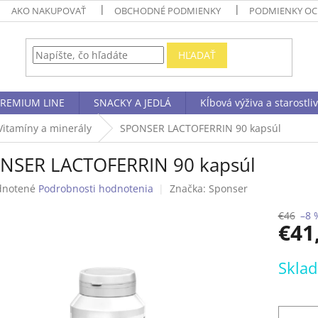
AKO NAKUPOVAŤ
OBCHODNÉ PODMIENKY
PODMIENKY OC
HĽADAŤ
REMIUM LINE
SNACKY A JEDLÁ
Kĺbová výživa a starostli
Vitamíny a minerály
SPONSER LACTOFERRIN 90 kapsúl
NSER LACTOFERRIN 90 kapsúl
rné
notené
Podrobnosti hodnotenia
Značka:
Sponser
enie
tu
€46
–8 
€41
Jednotk
Sklad
cena:
čiek.