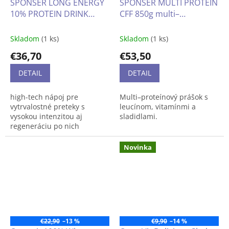
SPONSER LONG ENERGY
SPONSER MULTI PROTEIN
vitamínov.
10% PROTEIN DRINK
CFF 850g multi–
Obohatené cennou
potravinovou vlákninou.
1000g
proteínový prášok s
Jednoduchá príprava v
leucínom, vitamínmi a
Skladom
(1 ks)
Skladom
(1 ks)
šejkri.
sladidlami obsahuje
€36,70
€53,50
aminokyselinu L-leucín s
550g dóza
veľmi nízkym obsahom
DETAIL
DETAIL
laktózy
high-tech nápoj pre
Multi–proteínový prášok s
vytrvalostné preteky s
leucínom, vitamínmi a
vysokou intenzitou aj
sladidlami.
regeneráciu po nich
Novinka
€22,90
–13 %
€9,90
–14 %