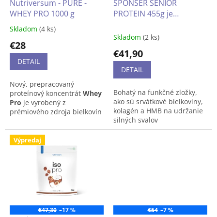
d
Nutriversum - PURE -
SPONSER SENIOR
v
u
WHEY PRO 1000 g
PROTEIN 455g je
k
vysokokvalitný
Skladom
(4 ks)
Priemerné
t
proteínový doplnok s
Skladom
(2 ks)
hodnotenie
€28
o
leucínom, HMB a
produktu
€41,90
v
kolagénom, ktorý spĺňa
je
DETAIL
požiadavky na vyšší
3,9
DETAIL
z
príjem bielkovín, najmä u
Nový, prepracovaný
5
seniorov, bez laktózy bez
Bohatý na funkčné zložky,
proteínový koncentrát
Whey
hviezdičiek.
gluténu
ako sú srvátkové bielkoviny,
Pro
je vyrobený z
kolagén a HMB na udržanie
prémiového zdroja bielkovín
silných svalov
Fonterra
. Obohatili sme ho
komplexom
NZyme
Bohatý na vápnik, vitamín
System™
na podporu
Výpredaj
B12 a vitamín D
trávenia (bromelaín, papaín,
laktáza), ktorý zaistí ešte
Bez lepku, s nízkym
jednoduchšiu stráviteľnosť
obsahom laktózy
prvotriednych živín.
€47,30
–17 %
€54
–7 %
Pokiaľ dostupnosť výrobku je