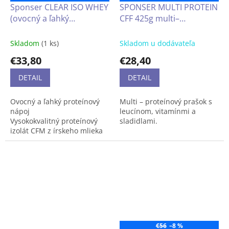
rozvetveným reťazcom
Sponser CLEAR ISO WHEY
SPONSER MULTI PROTEIN
BCAA, ako aj esenciálne
(ovocný a ľahký
CFF 425g multi–
aminokyseliny EAA. Je to
vysokokvalitný
proteínový prášok s
nízkotučný produkt,
dostupný v práškovej forme
proteínový izolát CFM z
leucínom, vitamínmi a
Skladom
(1 ks)
Skladom u dodávateľa
v rôznych príchutiach, ktorý
írskeho mlieka, bez lepku
sladidlami obsahuje
€33,80
€28,40
bol vytvorený pre športovcov
a laktózy) 450g
aminokyselinu L-leucín s
a ľudí, ktorí chcú doplniť
veľmi nízkym obsahom
DETAIL
DETAIL
svoju dennú stravu o cenný
laktózy
makroživin.
Ovocný a ľahký proteínový
Multi – proteínový prašok s
nápoj
leucínom, vitamínmi a
Vysokokvalitný proteínový
sladidlami.
izolát CFM z írskeho mlieka
Nízka energetická hodnota,
len 87 kcal
bez laktózy, bez lepku
€56
–8 %