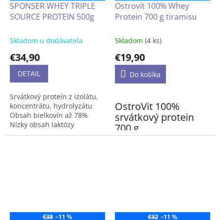
SPONSER WHEY TRIPLE
Ostrovit 100% Whey
SOURCE PROTEIN 500g
Protein 700 g tiramisu
Skladom u dodávateľa
Skladom
(4 ks)
€34,90
€19,90
DETAIL
Do košíka
Srvátkový proteín z izolátu,
OstroVit 100%
koncentrátu, hydrolyzátu
srvátkový protein
Obsah bielkovín až 78%
Nízky obsah laktózy
700 g
OstroVit 100% Whey Protein
je doplnok stravy, ktorý je
zdrojom srvátkového
proteínového koncentrátu,
ktorý obsahuje až 70 %
vysokokvalitných bielkovín.
Je to prípravok, ktorý telu
dodáva aminokyseliny s
€38
–11 %
€32
–11 %