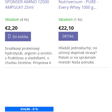
SPONSER AMINO 12500
Nutriversum - PURE -
BCAA, ako aj esenciálne
AMPULKY 25ml
Every Whey 1000 g
aminokyseliny EAA. Je to
(proteínový prášok)
nízkotučný produkt,
dostupný v práškovej forme
Skladom
(4 ks)
Skladom
(1 ks)
v rôznych príchutiach, ktorý
bol vytvorený pre športovcov
€2,20
€22,10
a ľudí, ktorí chcú doplniť
DETAIL
svoju dennú stravu o cenný
Do košíka
makroživin.
Hľadáš jednoduchý, no
Srvátkový proteínový
účinný doplnok stravy?
hydrolyzát, arginín a ornitín,
Potom si na správnom
s fruktózou a sladidlami, s
mieste! Naša ponuka
chuťou čerešne. Prispieva k
proteínov sa rozšírila o nový
rastu svalovej hmoty a jej
produkt Every Whey, ktorý je
regenerácii.
na trhu veľmi výhodný,
pokiaľ ide o pomer cena-
výkon. Tento proteín od
Nutriversum je ideálny, ak
chceš podporiť svoje
tréningy alebo doplniť
denný príjem bielkovín
€14,90
–9 %
cenovo výhodnejším