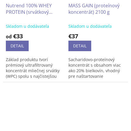
Nutrend 100% WHEY
MASS GAIN (proteínový
PROTEIN (srvátkový
koncentrát) 2100 g
proteín) 1000 g
Skladom u dodávateľa
Skladom u dodávateľa
€33
€37
od
DETAIL
DETAIL
Základ produktu tvorí
Sacharidovo-proteínový
prémiový ultrafiltrovaný
koncentrát s obsahom viac
koncentrát mliečnej srvátky
ako 20% bielkovín, vhodný
(WPC) spolu s najčistejšou
pre naštartovanie
formou izolátu
regenerácie a podporu rastu
srvátkovej bielkoviny (WPI).
svalovej hmoty.
Vďaka technológii Cross-Flow
Plnohodnotný sacharidový
Microfiltration (CFM) si
komplex z niekoľkých druhov
bielkoviny zachovávajú
sacharidov zabezpečí
všetky biologicky
postupné uvoľňovanie
účinné zložky pre
energie a doplnenie
maximálnu efektivitu vášho
glykogénových zásob.
tréningu.