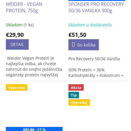
WEIDER - VEGAN
SPONSER PRO RECOVERY
PROTEIN, 750g
50/36 VANILKA 900g
Skladom
(1 ks)
Skladom u dodávateľa
€29,90
€51,50
DETAIL
Do košíka
Weider Vegan Protein je
Pro Recovery 50/36 Vanilla
najlepšia voľba, ak chcete
zahrnúť do svojho jedálnička
50% Proteín + 36%
vegánsky proteín najvyššej
Karbohydráty + Kolostrum +
kvality a lahodnej chuti.
Aminokyseliny
Proteín pre vegánov vďaka
Výpredaj
Akcia
svojmu vynikajúcemu
Multiproteínový prášok zo
Tip
zloženiu aminokyselín je
srvátky, kazeínu, zemiakov,
Výpredaj
najlepší rastlinný proteín.
vajec a mledziva.
S aminokyselinami, L-
karnitínom a cukrami.
€81,80
–17 %