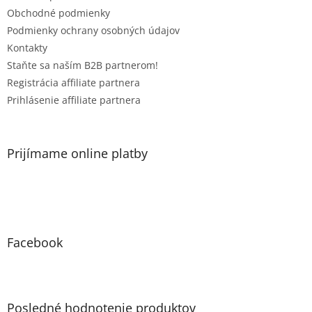
e
e
p
Obchodné podmienky
r
Podmienky ochrany osobných údajov
v
Kontakty
k
Staňte sa naším B2B partnerom!
y
v
Registrácia affiliate partnera
ý
Prihlásenie affiliate partnera
p
i
s
u
Prijímame online platby
Facebook
Posledné hodnotenie produktov