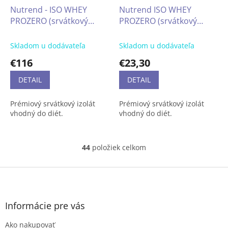
Je vhodný pre všetkých, ktorí
mrazom a vlhkosťou.
Nutrend - ISO WHEY
Nutrend ISO WHEY
preferujú zdravý životný štýl.
PROZERO (srvátkový
PROZERO (srvátkový
Vďaka surovinám
proteínový izolát) 2250 g
proteínový izolát) 500 g
prvotriednej kvality a
Skladom u dodávateľa
Skladom u dodávateľa
unikátnej receptúre je
chytrou potravinou.
€116
€23,30
DETAIL
DETAIL
Prémiový srvátkový izolát
Prémiový srvátkový izolát
vhodný do diét.
vhodný do diét.
44
položiek celkom
O
v
l
Z
á
á
d
p
a
ä
Informácie pre vás
c
t
i
Ako nakupovať
i