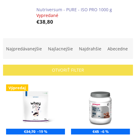
Nutriversum - PURE - ISO PRO 1000 g
Vypredané
€38,80
R
a
Najpredávanejšie
Najlacnejšie
Najdrahšie
Abecedne
d
e
n
OTVORIŤ FILTER
i
e
V
p
Výpredaj
ý
r
p
o
i
d
s
u
p
k
r
t
o
€34,70
–19 %
€45
–6 %
o