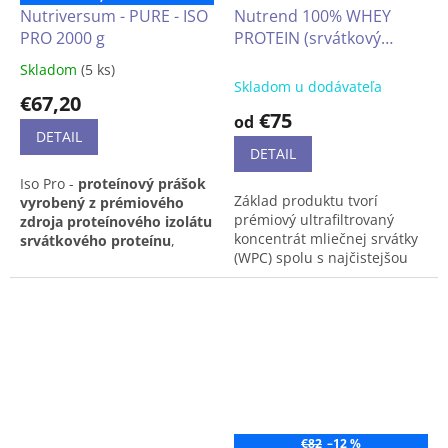
Nutriversum - PURE - ISO
Nutrend 100% WHEY
PRO 2000 g
PROTEIN (srvátkový
proteín) 2250 g
Skladom
(5 ks)
Priemerné
Skladom u dodávateľa
hodnotenie
€67,20
produktu
€75
od
je
DETAIL
5,0
DETAIL
z
​​Iso Pro -
proteínový prášok
5
Základ produktu tvorí
vyrobený z prémiového
hviezdičiek.
prémiový ultrafiltrovaný
zdroja proteínového izolátu
koncentrát mliečnej srvátky
srvátkového proteínu
,
(WPC) spolu s najčistejšou
doplnený o komplex na
formou izolátu
podporu trávenia, zložený z
srvátkovej bielkoviny (WPI).
2 tráviacich enzýmov -
Vďaka technológii Cross-Flow
bromelaínu a
Microfiltration (CFM) si
papaínu,
obohatený o
bielkoviny zachovávajú
aminokyseliny
, so
všetky biologicky
sladidlami
účinné zložky pre
maximálnu efektivitu vášho
tréningu.
€82
–12 %
Patentovaná surovina