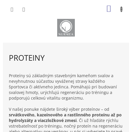
Prejsť
NÁKU
na
obsah
KOŠÍK
PROTEINY
Proteíny sú základným stavebným kameňom svalov a
nevyhnutnou súčasťou vyváženej stravy každého
športovca či aktívneho jedinca. Pomáhajú pri budovaní
svalovej hmoty, urýchľujú regeneráciu po tréningu a
podporujú celkovú vitalitu organizmu.
V našej ponuke nájdete široký výber proteínov – od
srvátkového, kazeínového a rastlinného proteínu až po
hydrolyzáty a viaczložkové zmesi
. Či už hľadáte rýchlu
vstrebateľnosť po tréningu, nočný proteín na regeneráciu
alebo alternatívu pre vegánov, u nás si vyberiete to pravé