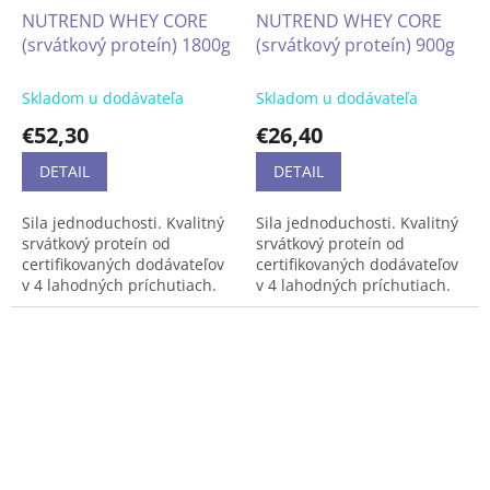
mrazom a vlhkosťou.
NUTREND WHEY CORE
NUTREND WHEY CORE
(srvátkový proteín) 1800g
(srvátkový proteín) 900g
Skladom u dodávateľa
Skladom u dodávateľa
€52,30
€26,40
DETAIL
DETAIL
Sila jednoduchosti. Kvalitný
Sila jednoduchosti. Kvalitný
srvátkový proteín od
srvátkový proteín od
certifikovaných dodávateľov
certifikovaných dodávateľov
v 4 lahodných príchutiach.
v 4 lahodných príchutiach.
Navyše s obsahom
Navyše s obsahom
optimálneho pomeru
optimálneho pomeru
rozvetvených aminokyselín
rozvetvených aminokyselín
BCAA. Základný kameň
BCAA. Základný kameň
každej správnej
každej správnej
suplementácie, tentoraz v
suplementácie, tentoraz v
neprekonateľnom pomere
neprekonateľnom pomere
cena - výkon. Pre športovcov
cena - výkon. Pre športovcov
od 12 rokov.
od 12 rokov.