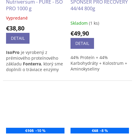
Nutriversum - PURE - ISO
SPONSER PRO RECOVERY
na dotaz, prosím napíšte
PRO 1000 g
44/44 800g
na
info@lukrecia.com
.
Vypredané
Priemerné
Skladom
(1 ks)
hodnotenie
€38,80
produktu
€49,90
je
DETAIL
4,4
DETAIL
z
IsoPro
je vyrobený z
5
44% Proteín + 44%
prémiového proteínového
hviezdičiek.
Karbohydráty + Kolostrum +
základu
Fonterra
, ktorý sme
Aminokyseliny
doplnili o tráviace enzýmy
(
bromelaín
,
papaín
) pre ešte
PRO RECOVERY je
ľahšie trávenie.
karbohydrátovo -proteínový
prípravok pre
vytrvalostných a aj silových
športovcov. Jedinečná
Pokiaľ dostupnosť výrobku je
kombinácia proteínových
na dotaz, prosím napíšte
zložiek srvátky, vajec a
na
info@lukrecia.com
.
kazeínu v pomere 1: 1: 1, ako
aj kolostrum a zemiaky +
€105
–10 %
€68
–8 %
vaječné bielkoviny tvoria