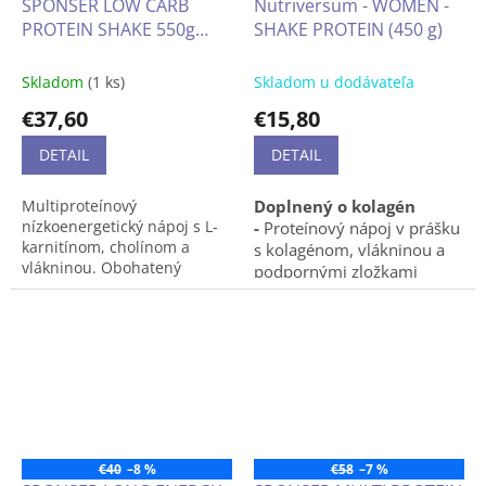
SPONSER LOW CARB
Nutriversum - WOMEN -
PROTEIN SHAKE 550g
SHAKE PROTEIN (450 g)
lahodný multiproteínový
nízkoenergetický šejk s L-
Skladom
(1 ks)
Skladom u dodávateľa
karnitínom, cholínom a
€37,60
€15,80
vlákninou nápoj
obohatený vitamínmi a
DETAIL
DETAIL
minerálmi s vysokou
biologickou hodnotou
Multiproteínový
Doplnený o kolagén
nápoj s veľmi nízkym
nízkoenergetický nápoj s L-
-
Proteínový nápoj v prášku
obsahom laktózy
karnitínom, cholínom a
s kolagénom, vlákninou a
vlákninou. Obohatený
podpornými zložkami
vitamínmi a minerálmi.
stravy.
Obsah L-karnitínu 300mg na
porciu. Veľmi nízky obsah
laktózy.
1 dávka (25 g prášku + 300
ml nízkotučného alebo
odstredeného mlieka)
pokrýva približne ¼ denných
€40
–8 %
€58
–7 %
potrieb 10 vybraných