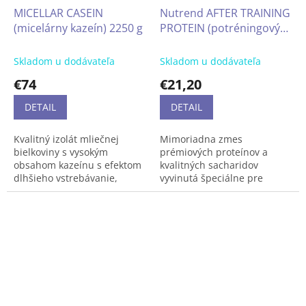
obnovu svalového tkaniva a
MICELLAR CASEIN
Nutrend AFTER TRAINING
svalového rastu.
(micelárny kazeín) 2250 g
PROTEIN (potréningový
proteín) 540 g
až 73 % bielkovín
instantizovaný
Skladom u dodávateľa
Skladom u dodávateľa
srvátkový proteín
€74
€21,20
(WPC, WPI)
použité suroviny
DETAIL
DETAIL
spĺňajú certifikáciu
GRASS FED
až 24 % WPI
Kvalitný izolát mliečnej
Mimoriadna zmes
až 22 g bielkovín v
bielkoviny s vysokým
prémiových proteínov a
jednej dávke
obsahom kazeínu s efektom
kvalitných sacharidov
5 g BCAA v jednej
dlhšieho vstrebávanie,
vyvinutá špeciálne pre
dávke
vhodný najmä vo večerných
podporu svalového rastu a
značková zmes
hodinách alebo v období
regenerácie po náročnom
tráviacich enzýmov
diétneho režimu kedykoľvek
tréningu, vyniká rýchlou
DigeZyme™
počas dňa.
vstrebateľnosťou a vysokou
bez umelých farbív
využiteľnosťou.
bez gluténu
Odporúčané dávkovanie
produktu 100% WHEY
PROTEIN:
dávku 30 g