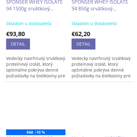
SPONSER WHEY ISOLATE
SPONSER WHEY ISOLATE
optimálnu zmes proteínov
94 1500g srvátkový
94 850g srvátkový
pre rast a udržanie svalovej
hmoty. Obohatené s
proteínový izolát
proteínový izolát, ktorý
aminokyselinami L-leucín, L-
optimálne pokrýva denné
Skladom u dodávateľa
Skladom u dodávateľa
glutamín a L-arginín.
požiadavky na bielkoviny
€93,80
€62,20
pre úspešné budovanie
PRO RECOVERY je tiež
svalov, s nízkym
obohatené o vitamíny
DETAIL
DETAIL
obsahom tuku a
skupiny B a L-karnitín.
Vitamíny typu B, ako
uhľohydrátov, vysoký
Vedecky navrhnutý srvátkový
Vedecky navrhnutý srvátkový
napríklad B2, slúžia na
obsah esenciálnych
proteínový izolát, ktorý
proteínový izolát, ktorý
podporu funkciii svalov, ako
aminokyselín, bez laktózy
optimálne pokrýva denné
optimálne pokrýva denné
aj na energetický
požiadavky na bielkoviny pre
požiadavky na bielkoviny pre
metabolizmus.
úspešné budovanie svalov,
s
úspešné budovanie svalov.
nízkym obsahom tuku a
uhľohydrátov, vysoký obsah
850g = 42 dávok
esenciálnych aminokyselín,
bez laktózy.
€42
–10 %