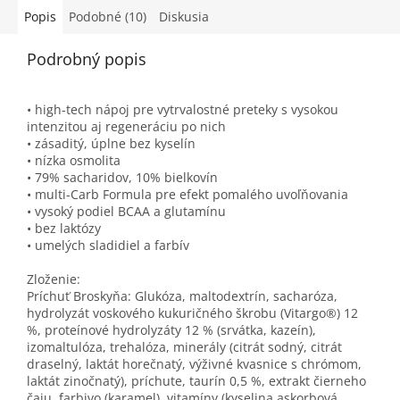
Popis
Podobné (10)
Diskusia
Zloženie s pomalým
Podrobný popis
uvoľňovaním
dóza 140 tabliet / 35
• high-tech nápoj pre vytrvalostné preteky s vysokou
denných dávok
intenzitou aj regeneráciu po nich
• zásaditý, úplne bez kyselín
• nízka osmolita
• 79% sacharidov, 10% bielkovín
• multi-Carb Formula pre efekt pomalého uvoľňovania
• vysoký podiel BCAA a glutamínu
• bez laktózy
• umelých sladidiel a farbív
Zloženie:
Príchuť Broskyňa: Glukóza, maltodextrín, sacharóza,
hydrolyzát voskového kukuričného škrobu (Vitargo®) 12
%, proteínové hydrolyzáty 12 % (srvátka, kazeín),
izomaltulóza, trehalóza, minerály (citrát sodný, citrát
draselný, laktát horečnatý, výživné kvasnice s chrómom,
laktát zinočnatý), príchute, taurín 0,5 %, extrakt čierneho
čaju, farbivo (karamel), vitamíny (kyselina askorbová,