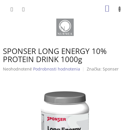
Prejsť
NÁKU
na
obsah
KOŠÍK
SPONSER LONG ENERGY 10%
PROTEIN DRINK 1000g
Priemerné
Neohodnotené
Podrobnosti hodnotenia
Značka:
Sponser
hodnotenie
produktu
je
0,0
z
5
hviezdičiek.