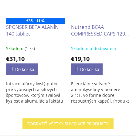
€35
–11 %
SPONSER BETA ALANÍN
Nutrend BCAA
140 tabliet
COMPRESSED CAPS 120
kapsúl
Skladom
(1 ks)
Skladom u dodávateľa
€31,10
€19,10
Do košíka
Do košíka
Intracelulárny kyslý pufor
Esenciálne vetvené
pre výbušných a silových
aminokyseliny v pomere
športovcov, ktorým svalová
2:1:1, vo forme dobre
kyslosť a akumulácia laktátu
rozpustných kapsúl. Produkt
obmedzujú výkon.
je vyhľadávaný športovcami
pre doplnenie aminokyselín
pre tvorbu a ochranu
ZOBRAZIŤ VŠETKY SÚVISIACE PRODUKTY
Osvedčený doplnok
svalovej hmoty.
používaný v profesionálnom
športe