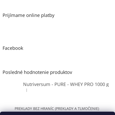
Prijímame online platby
Facebook
Posledné hodnotenie produktov
Nutriversum - PURE - WHEY PRO 1000 g
|
Hodnotenie produktu je 4 z 5 hviezdičiek.
PREKLADY BEZ HRANÍC (PREKLADY A TLMOČENIE)
WOLT Bratislava