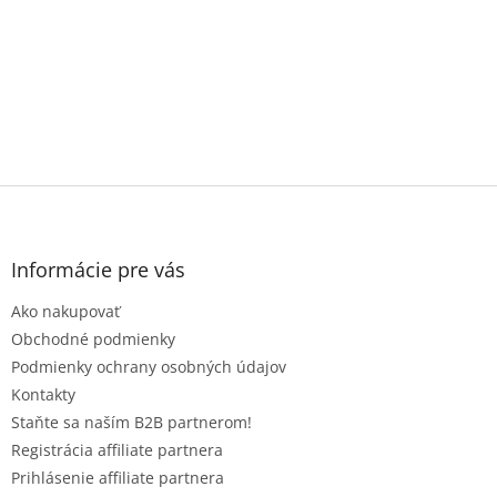
Z
á
p
ä
Informácie pre vás
t
Ako nakupovať
i
e
Obchodné podmienky
Podmienky ochrany osobných údajov
Kontakty
Staňte sa naším B2B partnerom!
Registrácia affiliate partnera
Prihlásenie affiliate partnera