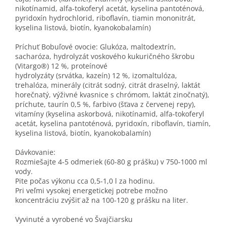
nikotínamid, alfa-tokoferyl acetát, kyselina pantoténová,
pyridoxín hydrochlorid, riboflavín, tiamin mononitrát,
kyselina listová, biotín, kyanokobalamín)
Príchuť Bobuľové ovocie: Glukóza, maltodextrín,
sacharóza, hydrolyzát voskového kukuričného škrobu
(Vitargo®) 12 %, proteínové
hydrolyzáty (srvátka, kazeín) 12 %, izomaltulóza,
trehalóza, minerály (citrát sodný, citrát draselný, laktát
horečnatý, výživné kvasnice s chrómom, laktát zinočnatý),
príchute, taurín 0,5 %, farbivo (šťava z červenej repy),
vitamíny (kyselina askorbová, nikotínamid, alfa-tokoferyl
acetát, kyselina pantoténová, pyridoxín, riboflavín, tiamín,
kyselina listová, biotín, kyanokobalamín)
Dávkovanie:
Rozmiešajte 4-5 odmeriek (60-80 g prášku) v 750-1000 ml
vody.
Pite počas výkonu cca 0,5-1,0 l za hodinu.
Pri veľmi vysokej energetickej potrebe možno
koncentráciu zvýšiť až na 100-120 g prášku na liter.
Vyvinuté a vyrobené vo Švajčiarsku