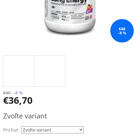
€40
–8 %
€40
–8 %
€36,70
Jednotková
Zvoľte variant
cena:
Príchuť