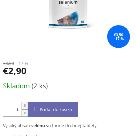
€3,50
–17 %
€3,50
–17 %
€2,90
Jednotková
Skladom
(2 ks)
cena:
Pridať do košíka
Vysoký obsah
selénu
vo forme drobnej tablety.