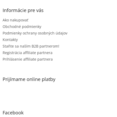
p
ä
Informácie pre vás
t
Ako nakupovať
i
e
Obchodné podmienky
Podmienky ochrany osobných údajov
Kontakty
Staňte sa naším B2B partnerom!
Registrácia affiliate partnera
Prihlásenie affiliate partnera
Prijímame online platby
Facebook