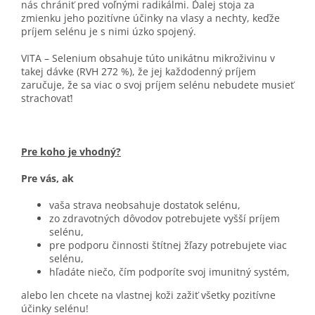
nás chrániť pred voľnými radikálmi. Ďalej stoja za
zmienku jeho pozitívne účinky na vlasy a nechty, keďže
príjem selénu je s nimi úzko spojený.
VITA – Selenium obsahuje túto unikátnu mikroživinu v
takej dávke (RVH 272 %), že jej každodenný príjem
zaručuje, že sa viac o svoj príjem selénu nebudete musieť
strachovať!
Pre koho je vhodný?
Pre vás, ak
vaša strava neobsahuje dostatok selénu,
zo zdravotných dôvodov potrebujete vyšší príjem
selénu,
pre podporu činnosti štítnej žľazy potrebujete viac
selénu,
hľadáte niečo, čím podporíte svoj imunitný systém,
alebo len chcete na vlastnej koži zažiť všetky pozitívne
účinky selénu!