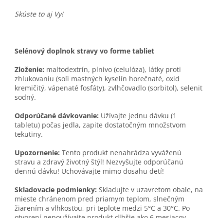
Skúste to aj Vy!
Selénový doplnok stravy vo forme tabliet
Zloženie:
maltodextrín, plnivo (celulóza), látky proti
zhlukovaniu (soľi mastných kyselín horečnaté, oxid
kremičitý, vápenaté fosfáty), zvlhčovadlo (sorbitol), selenit
sodný.
Odporúčané dávkovanie:
Užívajte jednu dávku (1
tabletu) počas jedla, zapite dostatočným množstvom
tekutiny.
Upozornenie:
Tento produkt nenahrádza vyváženú
stravu a zdravý životný štýl! Nezvyšujte odporúčanú
dennú dávku! Uchovávajte mimo dosahu detí!
Skladovacie podmienky:
Skladujte v uzavretom obale, na
mieste chránenom pred priamym teplom, slnečným
žiarením a vlhkosťou, pri teplote medzi 5°C a 30°C. Po
otvorení nepoužívajte produkt dlhšie ako 6 mesiacov.