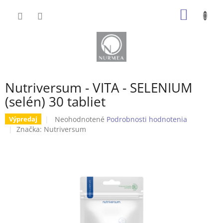
Prejsť
NÁKU
na
obsah
KOŠÍK
Nutriversum - VITA - SELENIUM
(selén) 30 tabliet
Priemerné
Neohodnotené
Podrobnosti hodnotenia
Výpredaj
hodnotenie
Značka:
Nutriversum
produktu
je
0,0
z
5
hviezdičiek.