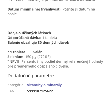
Dátum minimálnej trvanlivosti:
Pozrite si dátum na
obale.
Údaje o účinných látkach
Odporúčaná dávka:
1 tableta
Balenie obsahuje 30 denných dávok
/ 1 tableta
Selén
Selenium
150 μg (272%*)
*NRV%: Percentuálny podiel dennej referenčnej hodnoty
pre priemerného dospelého človeka.
Dodatočné parametre
Kategória
:
Vitamíny a minerály
EAN
:
5999107125622
Z
á