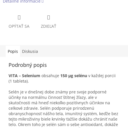
Detailné informácie
OPÝTAŤ SA
ZDIEĽAŤ
Popis
Diskusia
Podrobný popis
VITA – Selenium
obsahuje
150
µg
selénu
v každej porcii
(1 tableta).
Selén je v dnešnej dobe známy pre svoje podporné
účinky na normálnu činnosť štítnej žľazy, ale v
skutočnosti má hneď niekoľko pozitívnych účinkov na
celkové zdravie. Selén podporuje prirodzenú
obranyschopnosť nášho tela, imunitný systém, keďže bez
tejto mikroživiny biele krvinky ťažšie dokážu chrániť naše
telo. Okrem toho je selén sám o sebe antioxidant, dokáže