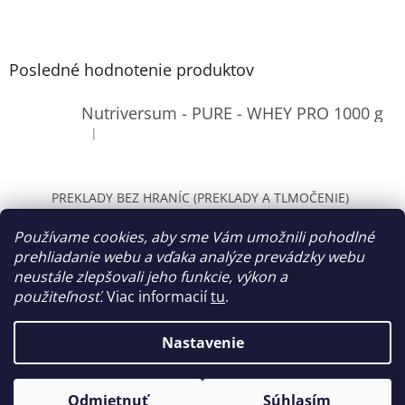
Posledné hodnotenie produktov
Nutriversum - PURE - WHEY PRO 1000 g
|
Hodnotenie produktu je 4 z 5 hviezdičiek.
PREKLADY BEZ HRANÍC (PREKLADY A TLMOČENIE)
WOLT Bratislava
Používame cookies, aby sme Vám umožnili pohodlné
prehliadanie webu a vďaka analýze prevádzky webu
neustále zlepšovali jeho funkcie, výkon a
použiteľnosť.
Viac informacií
tu
.
Vytvoril Shoptet
Nastavenie
Copyright 2026
NURMEA
. Všetky práva vyhradené.
Upraviť
Odmietnuť
Súhlasím
nastavenie cookies