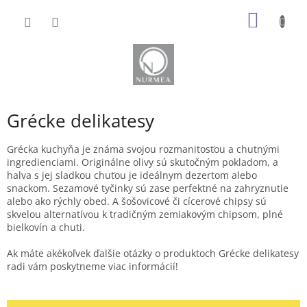
Prejsť
NÁKU
na
obsah
KOŠÍK
Grécke delikatesy
Grécka kuchyňa je známa svojou rozmanitosťou a chutnými
ingredienciami. Originálne olivy sú skutočným pokladom, a
halva s jej sladkou chuťou je ideálnym dezertom alebo
snackom. Sezamové tyčinky sú zase perfektné na zahryznutie
alebo ako rýchly obed. A šošovicové či cícerové chipsy sú
skvelou alternatívou k tradičným zemiakovým chipsom, plné
bielkovín a chuti.
Ak máte akékoľvek ďalšie otázky o produktoch Grécke delikatesy
radi vám poskytneme viac informácií!