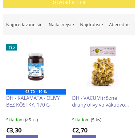
OTVORIŤ FILTER
R
a
Najpredávanejšie
Najlacnejšie
Najdrahšie
Abecedne
d
e
V
n
Tip
ý
i
p
e
i
p
s
r
p
o
r
d
o
u
€3,70
–10 %
d
k
DH - KALAMATA - OLIVY
DH - VACUM (rôzne
u
t
BEZ KÔSTKY, 170 G
druhy olivy vo vákuovom
k
o
balení) 140-150g
t
v
Skladom
(>5 ks)
Skladom
(5 ks)
o
€3,30
€2,70
v