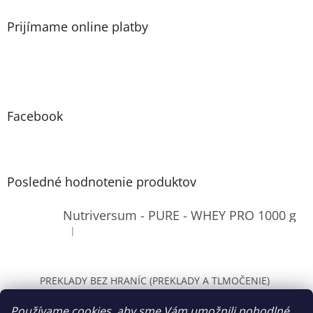
s
u
Prijímame online platby
Facebook
Posledné hodnotenie produktov
Nutriversum - PURE - WHEY PRO 1000 g
|
Hodnotenie produktu je 4 z 5 hviezdičiek.
PREKLADY BEZ HRANÍC (PREKLADY A TLMOČENIE)
WOLT Bratislava
Používame cookies, aby sme Vám umožnili pohodlné