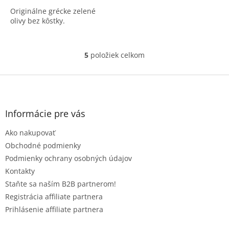
Originálne grécke zelené
olivy bez kôstky.
5
položiek celkom
O
v
l
Z
á
á
d
p
a
ä
Informácie pre vás
c
t
i
Ako nakupovať
i
e
e
p
Obchodné podmienky
r
Podmienky ochrany osobných údajov
v
Kontakty
k
Staňte sa naším B2B partnerom!
y
v
Registrácia affiliate partnera
ý
Prihlásenie affiliate partnera
p
i