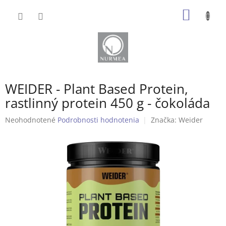
Prejsť
NÁKU
na
obsah
KOŠÍK
WEIDER - Plant Based Protein,
rastlinný protein 450 g - čokoláda
Priemerné
Neohodnotené
Podrobnosti hodnotenia
Značka:
Weider
hodnotenie
produktu
je
0,0
z
5
hviezdičiek.