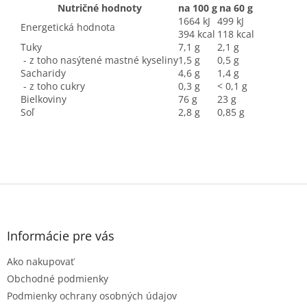
Nutričné hodnoty
na 100 g
na 60 g
1664 kJ
499 kJ
Energetická hodnota
394 kcal
118 kcal
Tuky
7,1 g
2,1 g
- z toho nasýtené mastné kyseliny
1,5 g
0,5 g
Sacharidy
4,6 g
1,4 g
- z toho cukry
0,3 g
< 0,1 g
Bielkoviny
76 g
23 g
Soľ
2,8 g
0,85 g
Z
á
p
ä
Informácie pre vás
t
Ako nakupovať
i
e
Obchodné podmienky
Podmienky ochrany osobných údajov