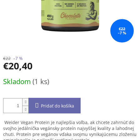
€22
–7 %
€22
–7 %
€20,40
Jednotková
Skladom
(1 ks)
cena:
Pridať do košíka
Weider Vegan Protein je najlepšia voľba, ak chcete zahrnúť do
svojho jedálnička vegánsky proteín najvyššej kvality a lahodnej
chuti. Proteín pre vegánov vďaka svojmu vynikajúcemu zloženiu