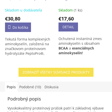
tekutej forme), 1000 ml
Skladom u dodávateľa
Skladom
(1 ks)
€30,80
€17,60
DETAIL
Do košíka
Ochutená instantná zmes
Tekutá forma komplexných
aminokyselín s obsahom
aminokyselín, založená na
BCAA
a
esenciálnych
značkovom proteínovom
aminokyselín!
hydrolyzáte PeptoPro®,
obohatená o aminokyseliny
L-arginín a L-ornitín. Produkt
určený pre doplnenie
ZOBRAZIŤ VŠETKY SÚVISIACE PRODUKTY
aminokyselín a bielkovín pre
tvorbu a ochranu svalovej
hmoty.
Popis
Podobné (10)
Diskusia
Podrobný popis
Vysokokvalitný proteínový prášok patrí k základnej výbave