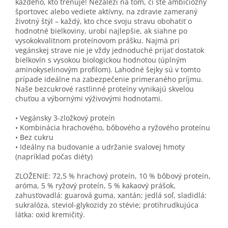
každého, kto trénuje! Nezáleží na tom, či ste ambiciózny
športovec alebo vediete aktívny, na zdravie zameraný
životný štýl – každý, kto chce svoju stravu obohatiť o
hodnotné bielkoviny, urobí najlepšie, ak siahne po
vysokokvalitnom proteínovom prášku. Najmä pri
vegánskej strave nie je vždy jednoduché prijať dostatok
bielkovín s vysokou biologickou hodnotou (úplným
aminokyselinovým profilom). Lahodné šejky sú v tomto
prípade ideálne na zabezpečenie primeraného príjmu.
Naše bezcukrové rastlinné proteíny vynikajú skvelou
chuťou a výbornými výživovými hodnotami.
• Vegánsky 3-zložkový proteín
• Kombinácia hrachového, bôbového a ryžového proteínu
• Bez cukru
• Ideálny na budovanie a udržanie svalovej hmoty
(napríklad počas diéty)
ZLOŽENIE:
72,5 % hrachový proteín, 10 % bôbový proteín,
aróma, 5 % ryžový proteín, 5 % kakaový prášok,
zahusťovadlá: guarová guma, xantán; jedlá soľ, sladidlá:
sukralóza, steviol-glykozidy zo stévie; protihrudkujúca
látka: oxid kremičitý.