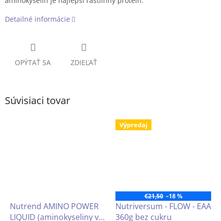
aminokyselín je najlepší rastlinný proteín.
Detailné informácie
OPÝTAŤ SA
ZDIEĽAŤ
Súvisiaci tovar
Výpredaj
€21,50
–18 %
Nutrend AMINO POWER
Nutriversum - FLOW - EAA
LIQUID (aminokyseliny v
360g bez cukru