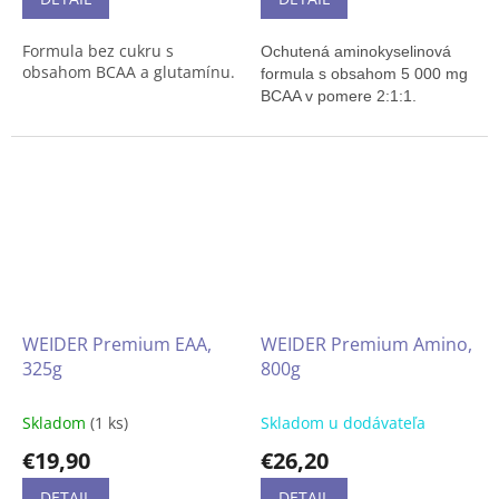
Formula bez cukru s
Ochutená aminokyselinová
obsahom BCAA a glutamínu.
formula s obsahom 5 000 mg
BCAA v pomere 2:1:1.
WEIDER Premium EAA,
WEIDER Premium Amino,
325g
800g
Skladom
(1 ks)
Skladom u dodávateľa
€19,90
€26,20
DETAIL
DETAIL