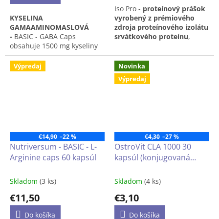
z
​​Iso Pro -
proteínový prášok
5
KYSELINA
vyrobený z prémiového
hviezdičiek.
GAMAAMINOMASLOVÁ
zdroja proteínového izolátu
-
BASIC - GABA Caps
srvátkového proteínu
,
obsahuje 1500 mg kyseliny
doplnený o komplex na
gama-amino maslovej v
podporu trávenia, zložený z
jednej dennej dávke (2
2 tráviacich enzýmov -
Výpredaj
Novinka
kapsule)!
bromelaínu a
Výpredaj
papaínu,
obohatený o
aminokyseliny
, so
sladidlami
€14,90
–22 %
€4,30
–27 %
Nutriversum - BASIC - L-
OstroVit CLA 1000 30
Arginine caps 60 kapsúl
kapsúl (konjugovaná
kyselina linolová)
Skladom
(3 ks)
Skladom
(4 ks)
€11,50
€3,10
Do košíka
Do košíka