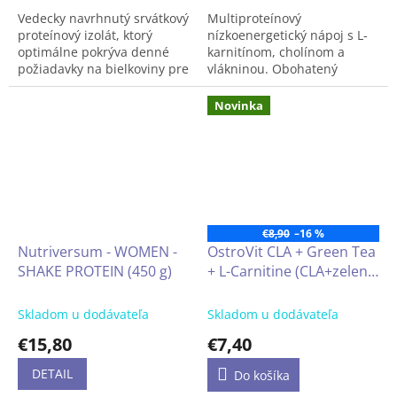
uhľohydrátov, vysoký
biologickou hodnotou
Vedecky navrhnutý srvátkový
Multiproteínový
obsah esenciálnych
nápoj s veľmi nízkym
proteínový izolát, ktorý
nízkoenergetický nápoj s L-
aminokyselín, bez laktózy
obsahom laktózy
optimálne pokrýva denné
karnitínom, cholínom a
požiadavky na bielkoviny pre
vlákninou. Obohatený
úspešné budovanie svalov.
vitamínmi a minerálmi.
Novinka
850g = 42 dávok
Obsah L-karnitínu 300mg na
porciu. Veľmi nízky obsah
laktózy.
1 dávka (25 g prášku + 300
ml nízkotučného alebo
odstredeného mlieka)
pokrýva približne ¼ denných
€8,90
–16 %
potrieb 10 vybraných
Nutriversum - WOMEN -
OstroVit CLA + Green Tea
vitamínov.
SHAKE PROTEIN (450 g)
+ L-Carnitine (CLA+zelený
Obohatené cennou
potravinovou vlákninou.
čaj+L-karnitín), 90 kapsúl
Jednoduchá príprava v
Skladom u dodávateľa
Skladom u dodávateľa
šejkri.
€15,80
€7,40
550g dóza
DETAIL
Do košíka