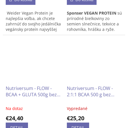
Weider Vegan Protein je
Sponser VEGAN PROTEIN
sú
najlepšia voľba, ak chcete
prírodné bielkoviny zo
zahrnúť do svojho jedálnička
semien slnečnice, tekvice a
vegánsky proteín najvyššej
rohovníka, hrášku a ryže.
kvality a lahodnej chuti.
Tento vysoko kvalitný vegan
Proteín pre vegánov vďaka
proteínový prášok poskytuje
svojmu vynikajúcemu
kompletné spektrum
zloženiu aminokyselín je
aminokyselín a 20g bielkovín
najlepší rastlinný proteín.
na jednu porciu.
Nutriversum - FLOW -
Nutriversum - FLOW -
BCAA + GLUTA 500g bez
2:1:1 BCAA 500 g bez
cukru
cukru
Na dotaz
Vypredané
€24,40
€25,20
DETAIL
DETAIL