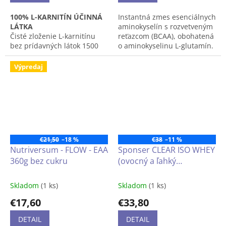
L-leucín, L-izoleucín, L-valín
100% L-KARNITÍN ÚČINNÁ
Instantná zmes esenciálnych
3:1:1
LÁTKA
aminokyselín s rozvetveným
Čisté zloženie L-karnitínu
reťazcom (BCAA), obohatená
200g = 95 dávok
bez prídavných látok 1500
o aminokyselinu L-glutamín.
mg v jednej dávke.
BCAA patrí medzi deväť
Výpredaj
esenciálnych aminokyselín,
ktoré si ľudské telo nedokáže
vytvoriť a ich prítomnosť v
tele musí byť zaistená
stravou.
Neúplný stravovací vzorec
€21,50
–18 %
€38
–11 %
môže byť príčinou
Nutriversum - FLOW - EAA
Sponser CLEAR ISO WHEY
nedostatku niektorej z
360g bez cukru
(ovocný a ľahký
esenciálnych aminokyselín.
vysokokvalitný
proteínový izolát CFM z
Skladom
(1 ks)
Skladom
(1 ks)
írskeho mlieka, bez lepku
€17,60
€33,80
a laktózy) 450g
DETAIL
DETAIL