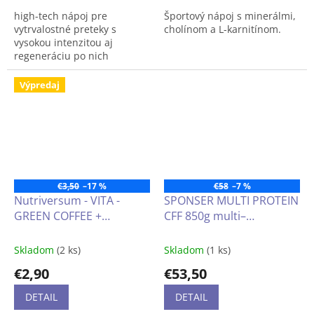
high-tech nápoj pre
Športový nápoj s minerálmi,
vytrvalostné preteky s
cholínom a L-karnitínom.
vysokou intenzitou aj
regeneráciu po nich
Výpredaj
€3,50
–17 %
€58
–7 %
Nutriversum - VITA -
SPONSER MULTI PROTEIN
GREEN COFFEE +
CFF 850g multi–
CHROMIUM (zelená káva
proteínový prášok s
s chrómom)
leucínom, vitamínmi a
Skladom
(2 ks)
Skladom
(1 ks)
sladidlami obsahuje
€2,90
€53,50
aminokyselinu L-leucín s
veľmi nízkym obsahom
DETAIL
DETAIL
laktózy