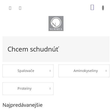
Prejsť
NÁKU
na
obsah
KOŠÍK
Chcem schudnúť
Spalovače
Aminokyseliny
Proteíny
Najpredávanejšie