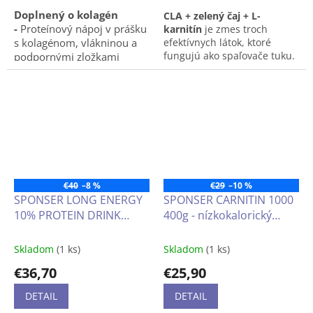
Doplnený o kolagén
CLA + zelený čaj + L-
-
Proteínový nápoj v prášku
karnitín
je zmes troch
s kolagénom, vlákninou a
efektívnych látok, ktoré
fungujú ako spaľovače tuku.
podpornými zložkami
Obsahuje
konjugovanú
kyselin
stravy.
linolovú, extrakt z listov
zeleného čaju
(Camellia
sinensis L.)
a
l-karnitín.
Má
formu ľahko prehĺtateľných
kapsúl, ktoré ocenia ľudia
snažiaci sa
maximálne
podporiť svoju snahu
schudnúť.
€40
–8 %
€29
–10 %
SPONSER LONG ENERGY
SPONSER CARNITIN 1000
10% PROTEIN DRINK
400g - nízkokalorický
1000g
elektrolytový nápoj
športový nápoj s
Skladom
(1 ks)
Skladom
(1 ks)
minerálmi vhodné pre
€36,70
€25,90
diabetikov
DETAIL
DETAIL