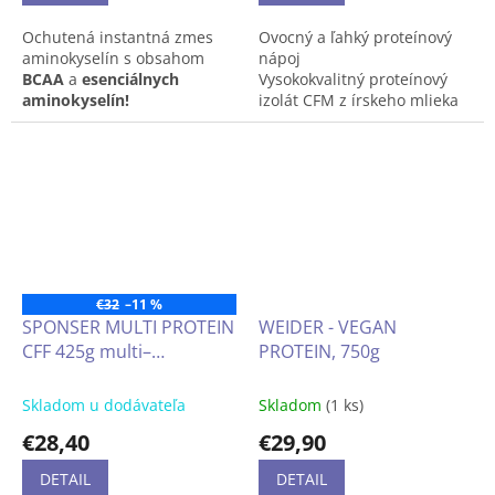
Ochutená instantná zmes
Ovocný a ľahký proteínový
aminokyselín s obsahom
nápoj
BCAA
a
esenciálnych
Vysokokvalitný proteínový
aminokyselín!
izolát CFM z írskeho mlieka
Nízka energetická hodnota,
len 87 kcal
bez laktózy, bez lepku
€32
–11 %
SPONSER MULTI PROTEIN
WEIDER - VEGAN
CFF 425g multi–
PROTEIN, 750g
proteínový prášok s
leucínom, vitamínmi a
Skladom u dodávateľa
Skladom
(1 ks)
sladidlami obsahuje
€28,40
€29,90
aminokyselinu L-leucín s
veľmi nízkym obsahom
DETAIL
DETAIL