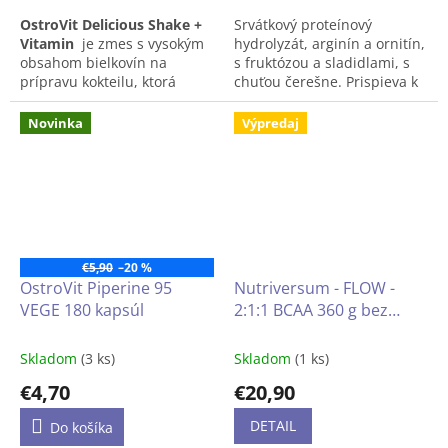
OstroVit Delicious Shake +
Srvátkový proteínový
Vitamin
je zmes s vysokým
hydrolyzát, arginín a ornitín,
obsahom bielkovín na
s fruktózou a sladidlami, s
prípravu kokteilu, ktorá
chuťou čerešne. Prispieva k
obsahuje komplex vitamínov
rastu svalovej hmoty a jej
a minerálnych látok. Je to
regenerácii.
Novinka
Výpredaj
prípravok dostupný vo forme
prášku s lahodnou chuťou
arašidov. Je to produkt
vytvorený pre športovcov a
ľudí, ktorým záleží na
doplnení dennej stravy o
cenné zložky.
€5,90
–20 %
OstroVit Piperine 95
Nutriversum - FLOW -
VEGE 180 kapsúl
2:1:1 BCAA 360 g bez
cukru
Skladom
(3 ks)
Skladom
(1 ks)
€4,70
€20,90
DETAIL
Do košíka