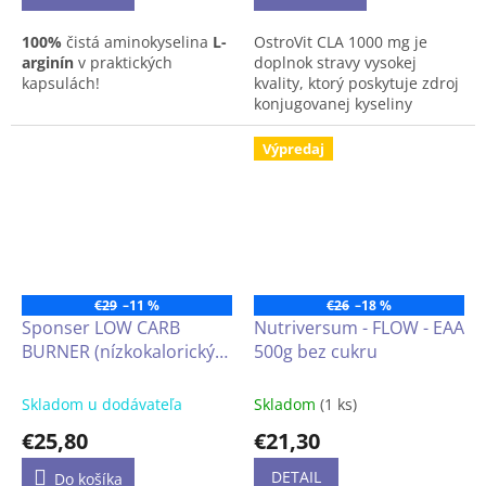
100%
čistá aminokyselina
L-
OstroVit CLA 1000 mg je
arginín
v praktických
doplnok stravy vysokej
kapsulách!
kvality, ktorý poskytuje zdroj
konjugovanej kyseliny
800 mg L-arginínu v jednej
linolovej. Je to prípravok
kapsule!
dostupný vo forme ľahko
Výpredaj
prehĺtateľných kapsúl,
určený pre športovcov a
ľudí, ktorí dbajú o zdravý a
krásny vzhľad.
€29
–11 %
€26
–18 %
Sponser LOW CARB
Nutriversum - FLOW - EAA
BURNER (nízkokalorický
500g bez cukru
elektrolytový nápoj na
báze zeleného čaju a
Skladom u dodávateľa
Skladom
(1 ks)
kávy, L-karnitínu, 4
€25,80
€21,30
minerálov a 10 vitamínov)
20x6g
DETAIL
Do košíka