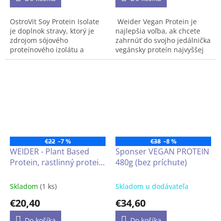
OstroVit Soy Protein Isolate
Weider Vegan Protein je
je doplnok stravy, ktorý je
najlepšia voľba, ak chcete
zdrojom sójového
zahrnúť do svojho jedálnička
proteínového izolátu a
vegánsky proteín najvyššej
obsahuje až 90% bielkovín.
kvality a lahodnej chuti.
Ide o vegánsky prípravok s
Proteín pre vegánov vďaka
jednoduchým zložením,
svojmu vynikajúcemu
ktorý je k dispozícii v ľahko
zloženiu aminokyselín je
použiteľnej forme prášku. Je
najlepší rastlinný proteín.
to produkt určený pre
športovcov a ľudí so
zvýšenou potrebou
bielkovín.
€22
–7 %
€38
–8 %
WEIDER - Plant Based
Sponser VEGAN PROTEIN
Protein, rastlinný protein
480g (bez príchute)
450 g - čokoláda
Skladom
(1 ks)
Skladom u dodávateľa
€20,40
€34,60
Do košíka
Do košíka