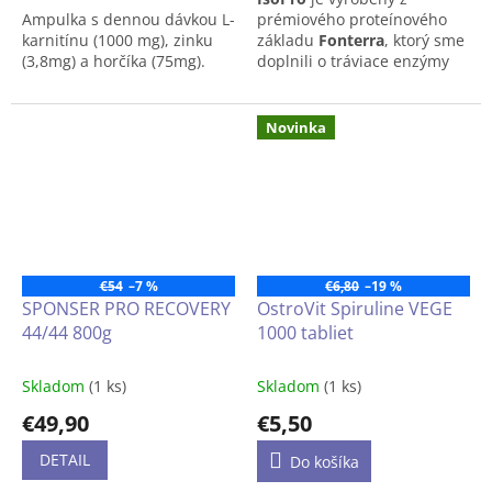
5
a podpora spaľovania tukov
Ampulka s dennou dávkou L-
prémiového proteínového
hviezdičiek.
Berberín stimuluje oxidáciu
karnitínu (1000 mg), zinku
základu
Fonterra
, ktorý sme
tukov a redukuje tukové
(3,8mg) a horčíka (75mg).
doplnili o tráviace enzýmy
bunky, čím pomáha pri
(
bromelaín
,
papaín
) pre ešte
kontrole telesnej hmotnosti
ľahšie trávenie.
a formovaní postavy. Je
Novinka
ideálny pre športovcov, ktorí
chcú efektívne znižovať
podiel telesného tuku.
Pokiaľ dostupnosť výrobku je
na dotaz, prosím napíšte
✔
Protizápalové a
na
info@lukrecia.com
.
antioxidačné účinky
Pravidelný tréning
spôsobuje vo svaloch
€54
–7 %
€6,80
–19 %
mikroporanenia, ktoré vedú
SPONSER PRO RECOVERY
OstroVit Spiruline VEGE
k dočasným zápalom.
44/44 800g
1000 tabliet
Antioxidačné a protizápalové
vlastnosti Berberine
podporujú rýchlejšiu
Skladom
(1 ks)
Skladom
(1 ks)
regeneráciu, redukujú
€49,90
€5,50
svalovú únavu a
predchádzajú chronickým
DETAIL
Do košíka
zápalom.