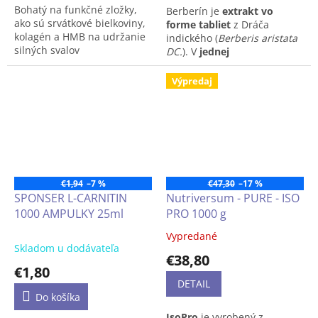
seniorov, bez laktózy bez
Bohatý na funkčné zložky,
Berberín je
extrakt vo
gluténu
ako sú srvátkové bielkoviny,
forme tabliet
z Dráča
kolagén a HMB na udržanie
indického (
Berberis aristata
silných svalov
DC.
). V
jednej
dávke
prijmete až
500 mg
Bohatý na vápnik, vitamín
extraktu
a
10
Výpredaj
B12 a vitamín D
mg
samotného
berberínu.
Bez lepku, s nízkym
Hlavné benefity Berberinu:
obsahom laktózy
✔
Zlepšenie kontroly
hladiny cukru v krvi a
citlivosti na inzulín
Berberín je jednou z
€1,94
–7 %
€47,30
–17 %
najúčinnejších prírodných
SPONSER L-CARNITIN
Nutriversum - PURE - ISO
zlúčenín na podporu
1000 AMPULKY 25ml
PRO 1000 g
citlivosti na inzulín. To je
kľúčové pre efektívnejšie
Vypredané
Priemerné
dodávanie živín do svalových
Skladom u dodávateľa
hodnotenie
buniek, čo vedie k lepšej
€38,80
produktu
regenerácii a rýchlejšiemu
€1,80
je
rastu svalovej hmoty.
DETAIL
4,4
Do košíka
z
✔
Zrýchlenie metabolizmu
IsoPro
je vyrobený z