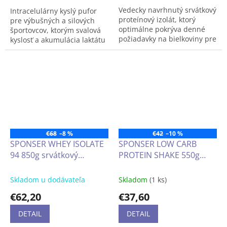
Vitamíny typu B, ako
Vedecky navrhnutý srvátkový
Intracelulárny kyslý pufor
napríklad B2, slúžia na
proteínový izolát, ktorý
pre výbušných a silových
podporu funkciii svalov, ako
optimálne pokrýva denné
športovcov, ktorým svalová
aj na energetický
požiadavky na bielkoviny pre
kyslosť a akumulácia laktátu
metabolizmus.
úspešné budovanie svalov,
s
obmedzujú výkon.
nízkym obsahom tuku a
uhľohydrátov, vysoký obsah
esenciálnych aminokyselín,
Osvedčený doplnok
bez laktózy.
používaný v profesionálnom
športe
Zloženie s pomalým
€68
–8 %
€42
–10 %
uvoľňovaním
SPONSER WHEY ISOLATE
SPONSER LOW CARB
94 850g srvátkový
PROTEIN SHAKE 550g
dóza 140 tabliet / 35
denných dávok
proteínový izolát, ktorý
lahodný multiproteínový
optimálne pokrýva denné
nízkoenergetický šejk s L-
Skladom u dodávateľa
Skladom
(1 ks)
požiadavky na bielkoviny
karnitínom, cholínom a
€62,20
€37,60
pre úspešné budovanie
vlákninou nápoj
svalov, s nízkym
obohatený vitamínmi a
DETAIL
DETAIL
obsahom tuku a
minerálmi s vysokou