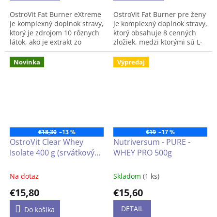
OstroVit Fat Burner eXtreme
OstroVit Fat Burner pre ženy
Upozornenie: Nesmie sa
je komplexný doplnok stravy,
je komplexný doplnok stravy,
používať ako náhrada
ktorý je zdrojom 10 rôznych
ktorý obsahuje 8 cenných
rozmanitej stravy
. Nie je
látok, ako je extrakt zo
zložiek, medzi ktorými sú L-
určené pre deti, tehotné a
semien afrického manga, L-
karnitín, kofeín a chróm. Je
dojčiace ženy. Ukladajte
tyrozín alebo chróm. Tento
to prípravok dostupný vo
Novinka
Výpredaj
mimo dosahu detí! Chráňte
prípravok je dostupný vo
forme ľahko prehĺtateľných
pred teplom, mrazom a
forme ľahko prehĺtateľných
kapsúl, vytvorený pre
vlhkosťou.
kapsúl, vytvorených pre
aktívne ženy, ktoré dbajú na
fyzicky aktívnych ľudí,
vzhľad svojej postavy.
ktorým záleží na vzhľade ich
postavy.
€18,30
–13 %
€19
–17 %
OstroVit Clear Whey
Nutriversum - PURE -
Isolate 400 g (srvátkový
WHEY PRO 500g
proteínový izolát z
mlieka), príchuť: uhorka a
Na dotaz
Skladom
(1 ks)
mäta
€15,80
€15,60
DETAIL
Do košíka