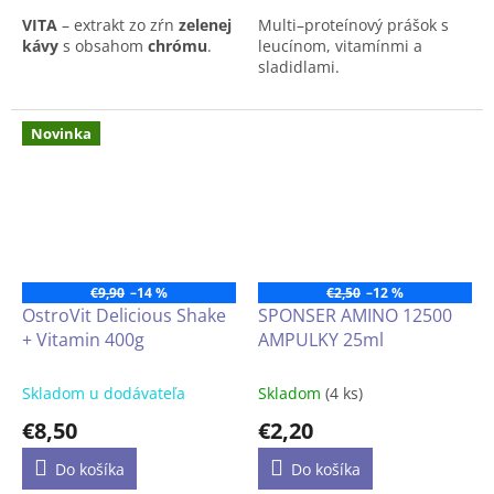
VITA
– extrakt zo zŕn
zelenej
Multi–proteínový prášok s
kávy
s obsahom
chrómu
.
leucínom, vitamínmi a
sladidlami.
Novinka
€9,90
–14 %
€2,50
–12 %
OstroVit Delicious Shake
SPONSER AMINO 12500
+ Vitamin 400g
AMPULKY 25ml
Skladom u dodávateľa
Skladom
(4 ks)
€8,50
€2,20
Do košíka
Do košíka