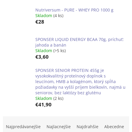
Nutriversum - PURE - WHEY PRO 1000 g
Skladom
(4 ks)
€28
SPONSER LIQUID ENERGY BCAA 70g, príchuť:
jahoda a banán
Skladom
(>5 ks)
€3,60
SPONSER SENIOR PROTEIN 455g je
vysokokvalitný proteínový doplnok s
leucínom, HMB a kolagénom, ktorý spĺňa
požiadavky na vyšší príjem bielkovín, najmä u
seniorov, bez laktózy bez gluténu
Skladom
(2 ks)
€41,90
R
a
Najpredávanejšie
Najlacnejšie
Najdrahšie
Abecedne