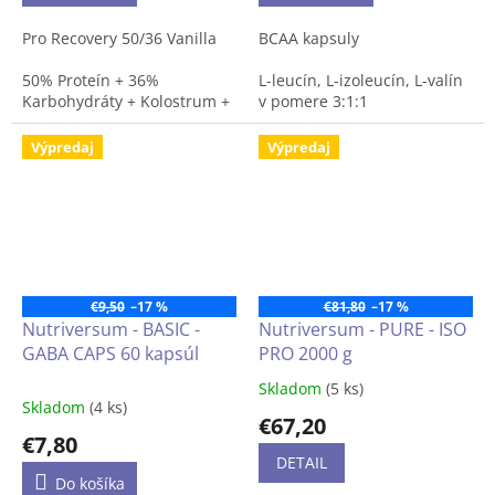
Pro Recovery 50/36 Vanilla
BCAA kapsuly
50% Proteín + 36%
L-leucín, L-izoleucín, L-valín
Karbohydráty + Kolostrum +
v pomere 3:1:1
Aminokyseliny
350ks v dóze
Výpredaj
Výpredaj
Multiproteínový prášok zo
srvátky, kazeínu, zemiakov,
vajec a mledziva.
S aminokyselinami, L-
karnitínom a cukrami.
€9,50
–17 %
€81,80
–17 %
Nutriversum - BASIC -
Nutriversum - PURE - ISO
GABA CAPS 60 kapsúl
PRO 2000 g
Skladom
(5 ks)
Priemerné
Skladom
(4 ks)
hodnotenie
€67,20
produktu
€7,80
je
DETAIL
5,0
Do košíka