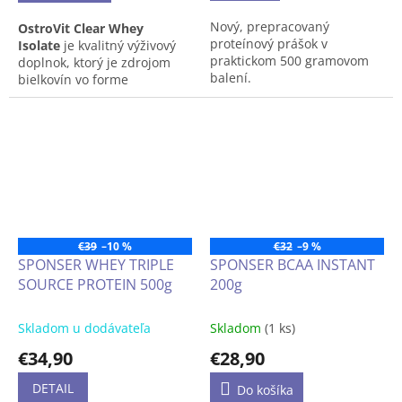
Nový, prepracovaný
OstroVit Clear Whey
proteínový prášok v
Isolate
je kvalitný výživový
praktickom 500 gramovom
doplnok, ktorý je zdrojom
balení.
bielkovín vo forme
srvátkového proteínového
izolátu. Je to prípravok bez
pridaného cukru, dostupný
vo vhodnej forme prášku s
lahodnou chuťou
osviežujúcej limonády. Je to
produkt vytvorený pre
športovcov a ľudí, ktorí sa
vyznačujú zvýšenou
€39
–10 %
€32
–9 %
potrebou bielkovín.
SPONSER WHEY TRIPLE
SPONSER BCAA INSTANT
SOURCE PROTEIN 500g
200g
Skladom u dodávateľa
Skladom
(1 ks)
€34,90
€28,90
DETAIL
Do košíka