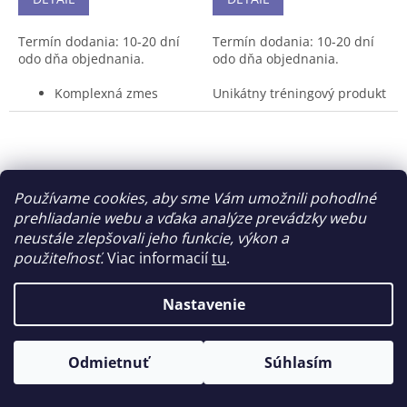
Termín dodania: 10-20 dní
Termín dodania: 10-20 dní
odo dňa objednania.
odo dňa objednania.
Komplexná zmes
Unikátny tréningový produkt
voľných foriem
obsahuje všetko, čo
všetkých esenciálnych
potrebuje telo počas
aminokyselín
náročného tréningu.
Dlhodobé užívanie
Premium Amino je kvalitná
Amino Essential
zmes aminokyselín,
nenarušuje využitie a
komplexných sacharidov
Používame cookies, aby sme Vám umožnili pohodlné
rovnováhu všetkých
postupne dodávajúcich telu
prehliadanie webu a vďaka analýze prevádzky webu
esenciálnych
energiu, elektrolytov a
neustále zlepšovali jeho funkcie, výkon a
aminokyselín, tak ako
minerálov vo funkčných a
použiteľnosť.
Viac informacií
tu
.
sa deje pri užívaní
optimálnych dávkach. Táto
NUTREND BCAA 2:1:1, 300
NUTREND
BCCA
jedinečná kombinácia
kapsúl
THERMOBOOSTER
Jednotlivé
dodáva telu všetky tieto látky
Nastavenie
aminokyseliny sú
v čase, kedy ich najviac
20X60ml, grepfruit
zastúpené v
potrebuje.
Skladom u dodávateľa
Skladom u dodávateľa
stechiometrickom
Odmietnuť
Súhlasím
pomere
€32,60
€34
Užívaj 13 g prášku
pred tréningom, po