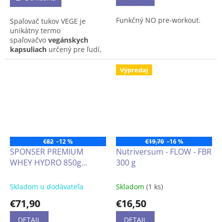
krabica 20 x 8,5g sáčik
Funkčný NO pre-workout.
Spaľovač tukov VEGE je
sáčik 8,5g
unikátny termo
spaľovačvo
vegánskych
kapsuliach
určený pre ľudí,
ktorí
túžia po redukcii
hmotnosti.
Je zložený
Výpredaj
z
prírodných rastlinných
látok,
ktoré účinne
zvyšujú
termogenézu
tela.
Obsahuje
extrakt zo
zázvoru, listov zeleného
čaju, zelenej kávy,
afrického
mangového semena a stonky
€82
–12 %
€19,70
–16 %
ženšenu.
SPONSER PREMIUM
Nutriversum - FLOW - FBR
WHEY HYDRO 850g
300 g
vysokokvalitná
tréningová podpora v
Skladom u dodávateľa
Skladom
(1 ks)
oblasti silových a
€71,90
€16,50
vytrvalostných športov,
ale aj pre aktívnych ľudí a
DETAIL
DETAIL