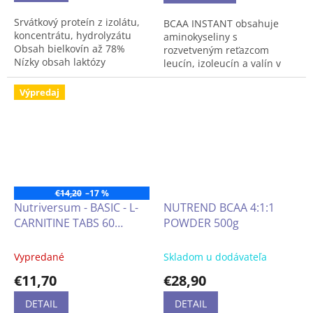
Srvátkový proteín z izolátu,
BCAA INSTANT obsahuje
koncentrátu, hydrolyzátu
aminokyseliny s
Obsah bielkovín až 78%
rozvetveným reťazcom
Nízky obsah laktózy
leucín, izoleucín a valín v
optimálnom pomere 3: 1: 1 v
mikronizovanej práškovej
Výpredaj
forme.
BCAA patria medzi
esenciálne aminokyseliny,
ktoré telo nedokáže samo
vyrobiť. Vo svojej funkcii
aminokyselín a proteínových
€14,20
–17 %
zložiek podporujú vývoj a
Nutriversum - BASIC - L-
NUTREND BCAA 4:1:1
udržiavanie svalovej hmoty.
CARNITINE TABS 60
POWDER 500g
V praxi sa často používajú
počas silových alebo
tabliet neochutený
vytrvalostných tréningov
Vypredané
Skladom u dodávateľa
alebo na zvýšenie hladiny
BCAA v proteínových
€11,70
€28,90
koktailoch (napr. Srvátkový
izolát).
DETAIL
DETAIL