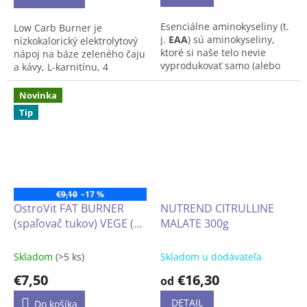
Esenciálne aminokyseliny (t.
Low Carb Burner je
j.
EAA
) sú aminokyseliny,
nízkokalorický elektrolytový
ktoré si naše telo nevie
nápoj na báze zeleného čaju
vyprodukovať samo (alebo
a kávy, L-karnitínu, 4
len v malých množstvách),
minerálov a 10 vitamínov.
ale napriek tomu sú
Štandardizovaný zelený čaj a
Novinka
nevyhnutné, teda esenciálne
zelený extrakt z kávy bez
Tip
pre správne fungovanie
kofeínu poskytujú prírodné
nášho tela.
polyfenoly, ako napríklad
katechín EGCG. Okrem toho
obsahuje PeptoPro®, čo je
rýchlo dostupný hydrolyzát
kazeínu. Low Carb Burner je
€9,10
–17 %
vhodný ako nízkoenergetický
OstroVit FAT BURNER
NUTREND CITRULLINE
športový nápoj, ak nie je
(spaľovač tukov) VEGE (60
MALATE 300g
potrebná žiadna dodatočná
energia.
kapsúl)
Skladom
(>5 ks)
Skladom u dodávateľa
príchuť broskyňa-maracuja
€7,50
€16,30
od
14 kcal / porcia
DETAIL
Do košíka