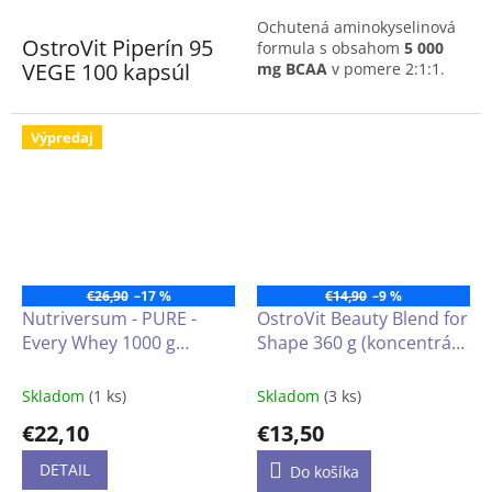
Ochutená aminokyselinová
OstroVit Piperín 95
formula s obsahom
5 000
VEGE 100 kapsúl
mg BCAA
v pomere 2:1:1.
OstroVit Piperín 95 VEGE je
vysoko kvalitný doplnok
Výpredaj
stravy, ktorý obsahuje
extrakt z plodov čierneho
korenia štandardizovaný na
95% piperínu. Je to vegánsky
prípravok dostupný vo forme
ľahko prehĺtateľných kapsúl,
vytvorený pre uvedomelých
€26,90
–17 %
€14,90
–9 %
spotrebiteľov, ktorým záleží
Nutriversum - PURE -
OstroVit Beauty Blend for
na hodnotnom doplnení
Every Whey 1000 g
Shape 360 g (koncentrát
stravy.
(proteínový prášok)
srvátkového proteínu bez
Zdroj piperínu
- jedna
pridaného cukru)
Skladom
(1 ks)
Skladom
(3 ks)
porcia výživového
doplnku dodáva telu
€22,10
€13,50
10,55 mg extraktu z
plodov čierneho
DETAIL
Do košíka
korenia