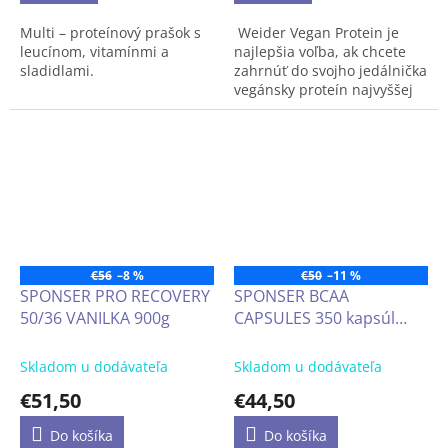
laktózy
Multi – proteínový prašok s
Weider Vegan Protein je
leucínom, vitamínmi a
najlepšia voľba, ak chcete
sladidlami.
zahrnúť do svojho jedálnička
vegánsky proteín najvyššej
kvality a lahodnej chuti.
Proteín pre vegánov vďaka
svojmu vynikajúcemu
zloženiu aminokyselín je
najlepší rastlinný proteín.
€56
–8 %
€50
–11 %
SPONSER PRO RECOVERY
SPONSER BCAA
50/36 VANILKA 900g
CAPSULES 350 kapsúl
kapsule s vysokým
obsahom aminokyselín L-
Skladom u dodávateľa
Skladom u dodávateľa
leucín, L-izoleucín, L-valín
€51,50
€44,50
3:1:1
Do košíka
Do košíka