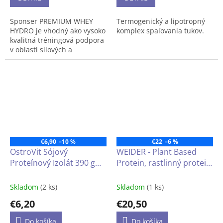
rekonvalescentov so
zvýšenou potrebou
Sponser PREMIUM WHEY
Termogenický a lipotropný
bielkovín, srvátkový
HYDRO je vhodný ako vysoko
komplex spaľovania tukov.
proteín pre efektívny rast
kvalitná tréningová podpora
svalov doplnenú o HMB
v oblasti silových a
vytrvalostných športov, ale aj
pre aktívnych ľudí a
rekonvalescentov so
zvýšenou potrebou
bielkovín.
dóza 850g
€6,90
–10 %
€22
–6 %
OstroVit Sójový
WEIDER - Plant Based
Proteínový Izolát 390 g
Protein, rastlinný protein
natural
450 g - vanilka
Skladom
(2 ks)
Skladom
(1 ks)
€6,20
€20,50
Do košíka
Do košíka