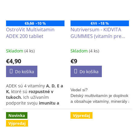
na imunitný systém,
zdravie kostí, vlasov,
nechtov, pokožky či
optimálnu hladinu
€5,50
–10 %
€11
–18 %
testosterónu v krvi.
OstroVit Multivitamin
Nutriversum - KIDVITA
ADEK 200 tabliet
GUMMIES (vitamín pre
deti) 60 gumových
medvedíkov s jahodovou
Skladom
(4 ks)
Skladom
(4 ks)
príchuťou
€4,90
€9
Do košíka
Do košíka
ADEK sú 4 vitamíny
A, D, E a
Vedel si?

K,
ktoré sú
rozpustné v
Detský multivitamín je doplnok str
tukoch.
Ich užívaním
a obsahuje vitamíny, minerály a ži
podporíte svoju
imunitu a
ochranu
buniek
pred
oxidačným
Pokiaľ ide o udržanie zdravia a s
stresom,
udržanie
zdravých
Novinka
Výpredaj
pretože mnohé z nich sa zdráhajú
kostí a
nielen podporiť zdravý príjem živ
Výpredaj
zubov,
fungovanie
svalov,
ale
aj zachovanie
Tento špeciálny prípravok sa pr