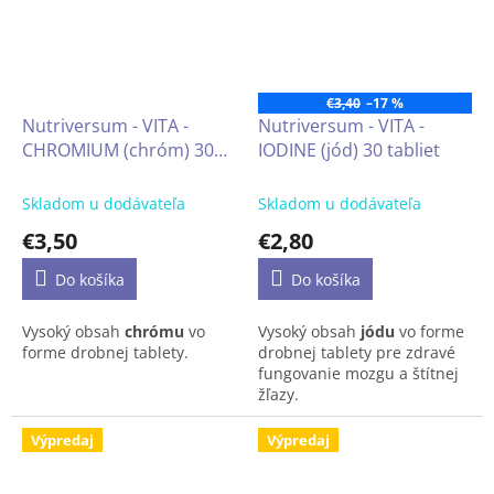
optimálnu funkciu nervovej
normálnemu acidobázickej
a svalovej sústavy. Únava,
metabolizmu, horčík
stres a vyčerpanie sú bez
podporuje rovnováhu
šance.
elektrolytov a železo
transport kyslíka.
€3,40
–17 %
Nutriversum - VITA -
Nutriversum - VITA -
CHROMIUM (chróm) 30
IODINE (jód) 30 tabliet
tabliet
Skladom u dodávateľa
Skladom u dodávateľa
€3,50
€2,80
Do košíka
Do košíka
Vysoký obsah
chrómu
vo
Vysoký obsah
jódu
vo forme
forme drobnej tablety.
drobnej tablety pre zdravé
fungovanie mozgu a štítnej
žľazy.
Výpredaj
Výpredaj