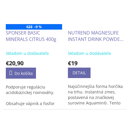
€23
–9 %
SPONSER BASIC
NUTREND MAGNESLIFE
MINERALS CITRUS 400g
INSTANT DRINK POWDER
300g
Skladom u dodávateľa
Skladom u dodávateľa
€20,90
€19
DETAIL
Do košíka
Najúčinnejšia forma horčíka
Podporuje reguláciu
na trhu. Instantná zmes,
acidobázickej rovnováhy.
postavená na značkovej
surovine Aquamin©. Tento
Obsahuje vápnik a fosfor
biologicky aktívny horčík
odvodené z mlieka, ale
spolu v kombinácii s
neobsahuje laktózu.
jedinečnou chelátovou
formou horčíka podporuje
Zinok prispieva k