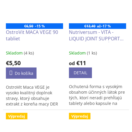
- Na prírodnej, rastlinnej
báze
€6,50
–15 %
€13,40
až
–17 %
- Bez prísad
OstroVit MACA VEGE 90
Nutriversum - VITA -
tabliet
LIQUID JOINT SUPPORT
- Aplikácia: prevencia alebo
pri akútnom probléme
(tekutá ochrana kĺbov)
500 ml
Skladom
(4 ks)
Skladom
(1 ks)
Krabica obsahuje 10 sáčkov,
každý 4.0g
€5,50
€11
od
DETAIL
Do košíka
Ochutená forma s vysokým
OstroVit Maca VEGE je
obsahom účinných látok pre
vysoko kvalitný doplnok
tých, ktorí neradi prehĺtajú
stravy, ktorý obsahuje
tablety alebo kapsule na
extrakt z koreňa macy DER
ochranu kĺbov.
10:1. Ide o vegánsky
prípravok dostupný vo forme
Výpredaj
Výpredaj
ľahko prehĺtateľných tabliet.
Je to produkt vytvorený pre
ľudí, ktorým záleží na