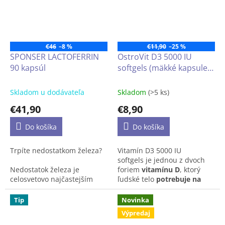
vápnika a fosforu. Jeho
dostatočný príjem prispieva
k udržaniu
zdravých kostí,
zubov
a normálnej hladiny
vápnika v krvi.
€46
–8 %
€11,90
–25 %
SPONSER LACTOFERRIN
OstroVit D3 5000 IU
90 kapsúl
softgels (mäkké kapsule),
250 kapsúl
Skladom u dodávateľa
Skladom
(>5 ks)
€41,90
€8,90
Do košíka
Do košíka
Trpíte nedostatkom železa?
Vitamín D3 5000 IU
softgels
je jednou z dvoch
Nedostatok železa je
foriem
vitamínu D
,
ktorý
celosvetovo najčastejším
ľudské telo
potrebuje na
nutričným problémom,
dennej báze.
Podporuje
najmä medzi ženami.
správne
fungovanie
Tip
Novinka
imunitného systému
a
Výpredaj
Lactoferrin od firmy
svalov,
a tiež vstrebávanie