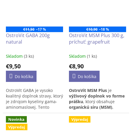
vo forme ľahko
prehĺtateľných kapsúl,
vytvorený pre uvedomelých
spotrebiteľov, ktorým záleží
na správnom fungovaní
€11,50
–17 %
€10,90
–18 %
imunitného systému.
OstroVit GABA 200g
OstroVit MSM Plus 300 g,
natural
príchuť: grapefruit
Skladom
(3 ks)
Skladom
(1 ks)
€9,50
€8,90
Do košíka
Do košíka
OstroVit GABA je vysoko
OstroVit MSM Plus
je
kvalitný doplnok stravy, ktorý
výživový doplnok vo forme
je zdrojom kyseliny gama-
prášku
, ktorý obsahuje
aminomaslovej. Tento
organickú síru (MSM)
,
prípravok je dostupný vo
glukozamín sulfát
a
vitamín
forme prášku a obsahuje iba
C
. Tento účinný
Novinka
Výpredaj
jednu zložku. Je to produkt
trojkombinovaný komplex
Výpredaj
vytvorený pre ľudí, ktorí
podporuje zdravie kĺbov,