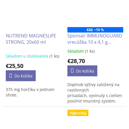
škodlivým vplyvom
prostredia, ktorí si chcú
obohatiť každodennú stravu
o cenné zlúčeniny.
€32
–10 %
NUTREND MAGNESLIFE
Sponser IMMUNOGUARD
STRONG, 20x60 ml
vrecúška 10 x 4,1 g
(príchuť: čierna ríbezľa)
Skladom
(1 ks)
Priemerné
Skladom u dodávateľa
(1 ks)
hodnotenie
€28,70
produktu
€25,50
je
Do košíka
5,0
Do košíka
z
Doplnok výživy založený na
5
375 mg horčíku v jednom
rastlinných
hviezdičiek.
shote.
prísadách, vyvinutý s cieľom
posilniť imunitný systém.
Výhody:
Výpredaj
- Posilnenie imunitného
systému