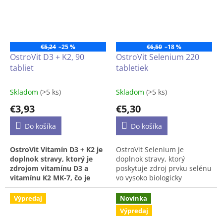
SPONSER je ideálny doplnok
vápnika a fosforu. Jeho
výživy na účinné
dostatočný príjem prispieva
vstrebávanie železa a
k udržaniu
zdravých kostí,
dlhodobú prevenciu
zubov
a normálnej hladiny
nedostatku železa.
vápnika v krvi.
€5,24
–25 %
€6,50
–18 %
OstroVit D3 + K2, 90
OstroVit Selenium 220
Železo prispieva k normálnej
tabliet
tabletiek
tvorbe červených krviniek a
hemoglobínu a má vplyv na
transport kyslíka v tele. Má
Skladom
(>5 ks)
Skladom
(>5 ks)
tiež dôležitú úlohu na
znižovanie únavy.
€3,93
€5,30
90 kapsúl
Do košíka
Do košíka
45 dávok
OstroVit Vitamín D3 + K2 je
OstroVit Selenium je
doplnok stravy, ktorý je
doplnok stravy, ktorý
zdrojom vitamínu D3 a
poskytuje zdroj prvku selénu
vitamínu K2 MK-7, čo je
vo vysoko biologicky
najlepšie vstrebateľná
dostupnej forme L-
forma tejto zlúčeniny
selenometionínu. Tento
Výpredaj
Novinka
ľudským telom. Je to
prípravok je dostupný vo
Výpredaj
vysoko kvalitný prípravok
forme ľahko prehĺtateľných