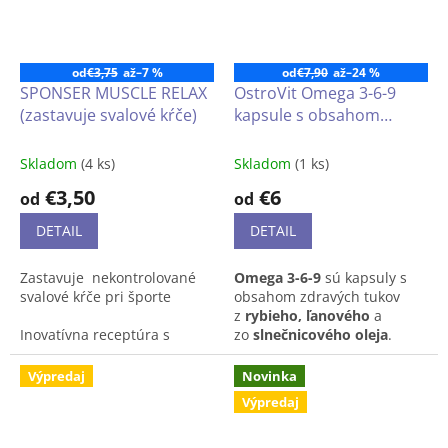
buniek
pred oxidačným
B.
Doplnok je
vhodný aj pre
stresom.
vegánov.
od
€3,75
až
–7 %
od
€7,90
až
–24 %
SPONSER MUSCLE RELAX
OstroVit Omega 3-6-9
(zastavuje svalové kŕče)
kapsule s obsahom
omega3 v dvoch
veľkostiach
Skladom
(4 ks)
Skladom
(1 ks)
€3,50
€6
od
od
DETAIL
DETAIL
Zastavuje nekontrolované
Omega 3-6-9
sú
kapsuly s
svalové kŕče pri športe
obsahom
zdravých tukov
z
rybieho, ľanového
a
Inovatívna receptúra s
zo
slnečnicového oleja
.
kyselinou octovou,
Vďaka
tomu sú zdrojom
uhorkovou šťavou
dôležitých
omega 3-6-
Výpredaj
Novinka
a chinínom.
9
mastných kyselín, ktoré
Výpredaj
majú v tele množstvo
Obsahuje horčík na podporu
nenahraditeľných funkcií.