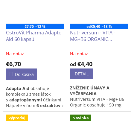
vyrovnaniu negatívnych
účinkov vyčerpanie a
dehydratácia.
€7,70
–12 %
od
€5,40
–18 %
OstroVit Pharma Adapto
Nutriversum - VITA -
Aid 60 kapsúl
MG+B6 ORGANIC
(horčík+B6) 60 alebo 120
tabliet
Na dotaz
Na dotaz
€6,70
€4,40
od
DETAIL
Do košíka
ZNÍŽENIE ÚNAVY A
Adapto Aid
obsahuje
VYČERPANIA
komplexnú zmes látok
Nutriversum VITA - Mg+ B6
s
adaptogénnymi
účinkami.
Organic obsahuje 150 mg
Nájdete v ňom
6 extraktov
z
horčíka a 10 mg vitamínu B6
bylín, medzi ktorými
v jednej tablete.
nechýba
ashwagandha,
Výpredaj
Novinka
Rhodiola rosea
ani
Ginkgo
biloba
. S adaptogénmi sa
spája najmä pozitívny vplyv