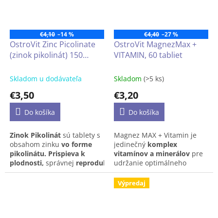
vegánov.
€4,10
–14 %
€4,40
–27 %
OstroVit Zinc Picolinate
OstroVit MagnezMax +
(zinok pikolinát) 150
VITAMIN, 60 tabliet
tabliet
Skladom u dodávateľa
Skladom
(>5 ks)
€3,50
€3,20
Do košíka
Do košíka
Zinok Pikolinát
sú tablety s
Magnez MAX + Vitamin
je
obsahom zinku
vo forme
jedinečný
komplex
pikolinátu.
Prispieva k
vitamínov a minerálov
pre
plodnosti,
správnej
reprodukčnej
udržanie optimálneho
funkcii, optimálnej hladine
zdravia organizmu.
testosterónu
a
správnej
Prostredníctvom jednej
Výpredaj
syntéze DNA.
Zinok je
tablety tak do svojho tela
užitočný aj pre
fungovanie
dostanete
horčík, vitamín C,
imunity
a
ochranu
E a vitamíny skupiny