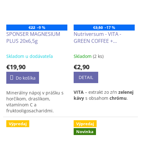
na
komplexnú podporu
organizmu
.
€22
–9 %
€3,50
–17 %
SPONSER MAGNESIUM
Nutriversum - VITA -
PLUS 20x6,5g
GREEN COFFEE +
CHROMIUM (zelená káva
s chrómom)
Skladom u dodávateľa
Skladom
(2 ks)
€19,90
€2,90
DETAIL
Do košíka
VITA
– extrakt zo zŕn
zelenej
Minerálny nápoj v prášku s
kávy
s obsahom
chrómu
.
horčíkom, draslíkom,
vitamínom C a
fruktooligosacharidmi.
Doplnok stravy s ovocnou
Výpredaj
Výpredaj
príchuťou a sladidlami.
Novinka
krabica 20×6.5g