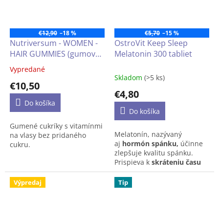
chcú doplniť svoju dennú
na dotaz, prosím napíšte
stravu o cenné zlúčeniny.
na
info@lukrecia.com
.
€12,90
–18 %
€5,70
–15 %
Nutriversum - WOMEN -
OstroVit Keep Sleep
HAIR GUMMIES (gumové
Melatonin 300 tabliet
cukríky na vlasy) bez
Vypredané
Priemerné
cukru, 60 ks
Skladom
(>5 ks)
hodnotenie
€10,50
produktu
€4,80
je
Do košíka
4,1
Do košíka
z
Gumené cukríky s vitamínmi
5
Melatonín, nazývaný
na vlasy bez pridaného
hviezdičiek.
aj
hormón spánku,
účinne
cukru.
zlepšuje kvalitu spánku.
Prispieva k
skráteniu času
potrebného na zaspávanie
,
a zároveň
zmierňuje pocity
Výpredaj
Tip
únavy
po dlhej ceste
lietadlom do iného časového
pásma (jet lag). Výživový
doplnok je
vhodný aj pre