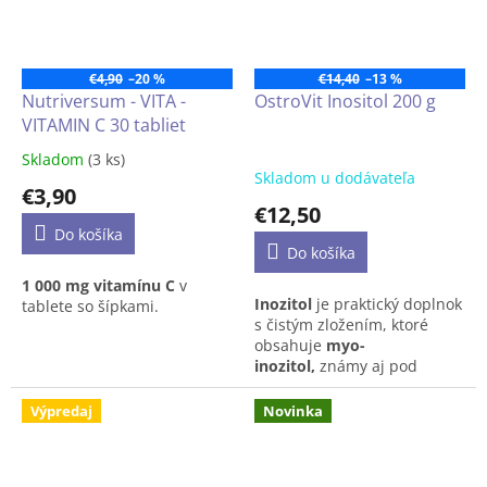
normálnej svalovej funkcie.
Ich účinky navyše
dopĺňa
vitamín E
,
ktorý patrí
Preventívny príjem alebo už
medzi
antioxidanty
,
a
v akútnom stave.
chráni ich tak pred
€4,90
–20 %
€14,40
–13 %
oxidáciou.
Nutriversum - VITA -
OstroVit Inositol 200 g
VITAMIN C 30 tabliet
Skladom
(3 ks)
Priemerné
Skladom u dodávateľa
hodnotenie
€3,90
produktu
€12,50
je
Do košíka
5,0
Do košíka
z
1 000 mg vitamínu C
v
5
Inozitol
je praktický doplnok
tablete so šípkami.
hviezdičiek.
s čistým zložením, ktoré
obsahuje
myo-
inozitol,
známy aj pod
názvom vitamín B8. Na
rozdiel od väčšiny iných
Výpredaj
Novinka
vitamínov sa prirodzene
vyskytuje v našom tele.
Najčastejšie sa používa v