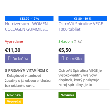
súvislosti s
harmonizáciou
ženského zdravia.
Ocení ho
každá žena, ktorá sa
chce
maximálne starať o
€13,70
–17 %
€6,80
–19 %
svoju hormonálnu
Nutriversum - WOMEN -
OstroVit Spiruline VEGE
rovnováhu.
COLLAGEN GUMMIES
1000 tabliet
Pozn.: produkt môže mať
(kolagénové gumové
odlišné balenie než to,
medvedíky) s jahodovou
Vypredané
Skladom
(1 ks)
ktoré je na obrázku
príchuťou, bez cukru,
€11,30
€5,50
60ks
Do košíka
Do košíka
OstroVit Spirulina VEGE je
S PRIDANÝM VITAMÍNOM C
vysokokvalitný výživový
-
Kolagénové vitamínové
doplnok, ktorý poskytuje
žuvačky s jahodovou príchuťou,
zdroj spiruliny. Je to
bez pridaného cukru.
vegánska príprava dostupná
vo forme ľahko
Novinka
Novinka
prehĺtateľných tabliet. Je to
Výpredaj
produkt vytvorený pre ľudí,
ktorí chcú doplniť svoju