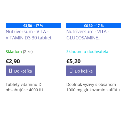
doplnení ich dennej stravy o
cenné zlúčeniny.
€3,50
–17 %
€6,30
–17 %
Nutriversum - VITA -
Nutriversum - VITA -
VITAMIN D3 30 tabliet
GLUCOSAMINE
SULPHATE (glukozamín
sulfát) 60 tabliet
Skladom
(2 ks)
Skladom u dodávateľa
€2,90
€5,20
Do košíka
Do košíka
Tablety vitamínu D
Doplnok výživy s obsahom
obsahujúce 4000 IU.
1000 mg glukozamin sulfátu.