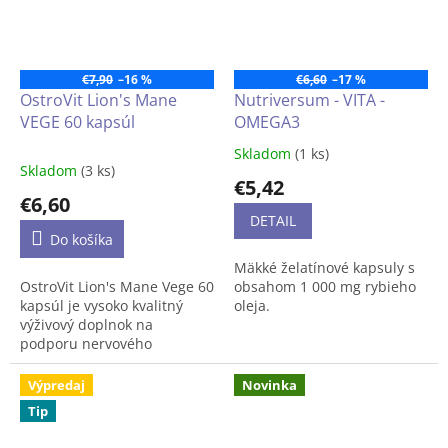
zdravej
pokožky a slizníc.
ktorý je nielen roztomilý, ale vďak
Detský multivitamínový vitamín N
ale zábavným zážitkom, ktorý pri
€7,90
–16 %
€6,60
–17 %
OstroVit Lion's Mane
Nutriversum - VITA -
VEGE 60 kapsúl
OMEGA3
Skladom
(1 ks)
Priemerné
Skladom
(3 ks)
hodnotenie
€5,42
produktu
€6,60
je
DETAIL
5,0
Do košíka
z
Mäkké želatínové kapsuly s
5
OstroVit Lion's Mane Vege 60
obsahom 1 000 mg rybieho
hviezdičiek.
kapsúl je vysoko kvalitný
oleja.
výživový doplnok na
podporu nervového
Produkt môže mať odlišné
systému, ktorý obsahuje
balenie než to, ktoré je na
extrakt z huby koralovec
obrázku.
Výpredaj
Novinka
ježovitý (lion's mane). Každá
Tip
kapsula obsahuje 500 mg
extraktu štandardizovaného