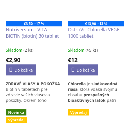
na
30 % polysacharidov
, v
pomere DER 30:1.
Tento doplnok je ideálny pre
€3,50
–17 %
€13,90
–13 %
ľudí, ktorí hľadajú
prírodnú
Nutriversum - VITA -
OstroVit Chlorella VEGE
podporu mozgovej činnosti,
BIOTIN (biotín) 30 tabliet
1000 tabliet
koncentrácie a pamäti
– a
to bez obsahu živočíšnych
zložiek.
Skladom
(2 ks)
Skladom
(>5 ks)
€2,90
€12
Do košíka
Do košíka
ZDRAVÉ VLASY A POKOŽKA
Chlorella
je
sladkovodná
Biotín v tabletách pre
riasa,
ktorá vďaka svojmu
zdravie vašich vlasov a
obsahu
prospešných
pokožky. Okrem toho
bioaktívnych látok
patrí
zohráva dôležitú úlohu v
medzi
superpotraviny.
Spája
mnohých metabolických
sa s
prečistením tela
a
Novinka
Výpredaj
procesoch v tele.
oceníte ju aj pri starostlivosti
Výpredaj
o funkciu
tráviaceho
traktu
či
imunity.