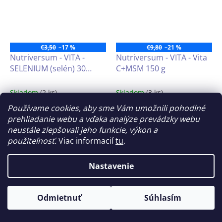
€3,50
–17 %
€9,80
–21 %
Nutriversum - VITA -
Nutriversum - VITA - Vita
SELENIUM (selén) 30
C+MSM 150 g
tabliet
Skladom
(2 ks)
Skladom
(3 ks)
Používame cookies, aby sme Vám umožnili pohodlné
€2,90
€7,70
prehliadanie webu a vďaka analýze prevádzky webu
Do košíka
Do košíka
neustále zlepšovali jeho funkcie, výkon a
použiteľnosť.
Viac informacií
tu
.
Vysoký obsah
selénu
vo
Ochutená instantná zmes s
forme drobnej tablety.
vitamínom C
doplnená o
Nastavenie
MSM
na podporu zdravia
imunitného systému a kĺbov!
Odmietnuť
Súhlasím