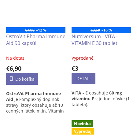
prípravok vo forme ľahko
prehĺtateľných kapsúl,
vytvorený pre uvedomelých
spotrebiteľov, ktorí dbajú na
hodnotné obohatenie svojho
€7,90
–12 %
€3,60
–16 %
jedálnička.
OstroVit Pharma Immune
Nutriversum - VITA -
Aid 90 kapsúl
VITAMIN E 30 tabliet
Na dotaz
Vypredané
€6,90
€3
DETAIL
Do košíka
VITA - E
obsahuje
60 mg
OstroVit Pharma Immune
vitamínu E
v jednej dávke (1
Aid
je komplexný doplnok
tableta).
stravy, ktorý obsahuje až 10
cenných látok, m.in. Vitamín
C, zinok alebo extrakt z
echinacey purpurovej. Je to
Novinka
prípravok z elitnej rady
Výpredaj
OstroVit Pharma, dostupný