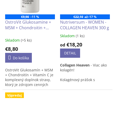
krvi. Vitamín K má zas
vplyv
na správnu
zrážanlivosť krvi.
€9,90
–11 %
€22,10
až
–17 %
OstroVit Glukosamine +
Nutriversum - WOMEN -
MSM + Chondroitin +
COLLAGEN HEAVEN 300 g
Vitamín C 90 tabliet
Skladom
(1 ks)
Priemerné
Skladom
(>5 ks)
hodnotenie
€18,20
od
produktu
€8,80
je
DETAIL
4,3
Do košíka
z
Collagen Heaven
- Viac ako
5
OstroVit Glukosamín + MSM
kolagén!
hviezdičiek.
+ Chondroitín + Vitamín C je
komplexný doplnok stravy,
Kolagénový prášok s
ktorý je zdrojom cenných
vysokým obsahom účinných
zložiek - prípravok obsahuje
látok, pridanou kyselinou
okrem iného glukozamín,
hyalurónovou, vitamínom C
Výpredaj
chondroitín a vitamín C. Ide
a ďalšími užitočnými
o produkt vo forme ľahko
zložkami.
prehĺtateľných tabliet,
vytvorený pre ľudí, ktorí
Pokiaľ dostupnosť výrobku je