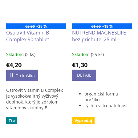
energetickému
navyše prispieva k udržaniu
metabolizmu.
normálnej funkcie
mozgu
a
zdravého
zraku
.
Naše telo si
ich ale nedokáže vytvoriť, a
€5,90
–28 %
€1,60
–18 %
tak je potrebné ich
OstroVit Vitamin B
NUTREND MAGNESLIFE -
pravidelne dopĺňať.
Complex 90 tabliet
bez príchute, 25 ml
Skladom
(2 ks)
Skladom
(>5 ks)
€4,20
€1,30
DETAIL
Do košíka
OstroVit Vitamin B Complex
organická forma
je vysokokvalitný výživový
horčíku
doplnok, ktorý je zdrojom
rýchla vstrebateľnosť
vitamínov skupiny B.
250 mg horčíku v
Prípravok je obohatený aj o
jednej dávke
vitamín C a vitamín E
. Je
Tip
Výpredaj
8 mg vitamínu B6
dostupný vo forme
ľahko
praktický jednorazový
prehĺtateľných tabliet
a
shot
určený pre ľudí, ktorí dbajú