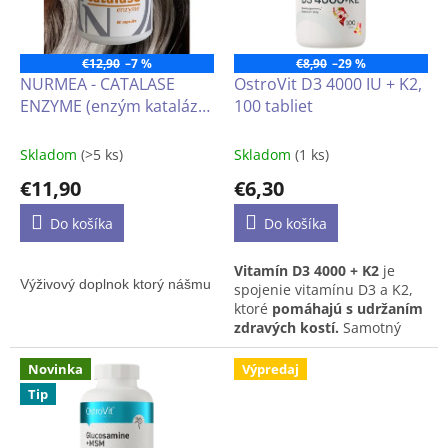
u
p
k
r
t
o
€12,90
–7 %
€8,90
–29 %
o
d
NURMEA - CATALASE
OstroVit D3 4000 IU + K2,
v
u
ENZYME (enzým kataláza)
100 tabliet
k
60 kapsúl
t
Skladom
(>5 ks)
Skladom
(1 ks)
o
€11,90
€6,30
v
Do košíka
Do košíka
Vitamín D3 4000 + K2
je
Výživový doplnok 
ktorý nášmu telu pomáha na „zneškodnenie“ pero
spojenie vitamínu D3 a K2,
ktoré
pomáhajú s udržaním
zdravých kostí.
Samotný
vitamín D navyše prispieva
k
fungovaniu svalov a
Novinka
Výpredaj
udržaniu zdravých
Tip
zubov.
Okrem toho
podporuje imunitu a
normálnu hladinu vápnika v