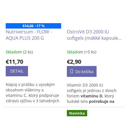
Produkt môže mať odlišné
na zvládanie
stresu
, ale aj
balenie než to, ktoré je na
na funkcie mozgu, ako
obrázku.
je
pamäť
a
koncentrácia
.
Pre lepšiu vstrebateľnosť sú
€14,20
–17 %
tieto výťažky doplnené
l-
Nutriversum - FLOW -
OstroVit D3 2000 IU
teanínom a extraktom z
AQUA PLUS 200 G
softgels (mäkké kapsule),
čierneho korenia
.
60 kapsúl
Skladom
(2 ks)
Skladom
(>5 ks)
€11,70
€2,90
DETAIL
Do košíka
Nápoj v prášku s vysokým
Vitamín D3 2000 IU
obsahom vlákniny a
softgels
je jednou z dvoch
vitamínu C, ktorý podporuje
foriem
vitamínu D
,
ktorý
zdravú výživu v 3 lahodných
ľudské telo
potrebuje na
príchutiach - SEX ON THE
dennej báze.
Podporuje
BEACH, PEACH ICE TEA, PINA
správne
fungovanie
Novinka
COLADA.
imunitného systému
a
svalov,
a tiež vstrebávanie