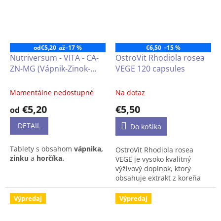
dostupný vo forme ľahko
tabliet určených pre ľudí,
prehĺtateľných tabliet,
ktorí chcú doplniť svoju
ktorý bol vytvorený pre
každodennú stravu o cenný
ľudí, ktorí chcú doplniť
mikronutrient.
svoju dennú stravu o cenné
od
€5,20
až
–17 %
€6,50
–15 %
zložky.
Nutriversum - VITA - CA-
OstroVit Rhodiola rosea
ZN-MG (Vápnik-Zinok-
VEGE 120 capsules
Horčík)
Momentálne nedostupné
Na dotaz
€5,20
€5,50
od
DETAIL
Do košíka
Tablety s obsahom
vápnika,
OstroVit Rhodiola rosea
zinku
a
horčíka.
VEGE je vysoko kvalitný
výživový doplnok, ktorý
obsahuje extrakt z koreňa
rozchodnice ružovej
Produkt môže mať odlišné
(Rhodiola rosea)
Výpredaj
Výpredaj
balenie než to, ktoré je na
štandardizovaný na 1 %
obrázku.
salidrozidov. Ide o vegánsky