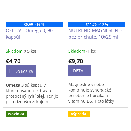
€5,60
–16 %
€11,70
–17 %
OstroVit Omega 3, 90
NUTREND MAGNESLIFE -
kapsúl
bez príchute, 10x25 ml
Skladom
(>5 ks)
Skladom
(1 ks)
€4,70
€9,70
DETAIL
Do košíka
Magneslife v sebe
Omega 3
sú kapsuly,
kombinuje synergické
ktoré
obsahujú zdraviu
pôsobenie horčíka a
prospešný
rybí olej
.
Ten je
vitamínu B6. Tieto látky
prirodzeným zdrojom
okrem iného podporujú
zdravých tukov v podobe
optimálnu funkciu nervovej
kyseliny
eikozapentaénovej
Novinka
Výpredaj
sústavy, prispievajú k
(EPA)
a
dokozahexaénovej
zníženiu únavy a vyčerpania
(DHA)
.
Tie spolu podporujú
a napomáhajú k správnemu
správnu činnosť
srdca
,
DHA