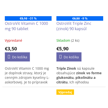
každodennú stravu o cenné
živiny.
€5,10
–31 %
€6,50
–9 %
OstroVit Vitamin C 1000
OstroVit Triple Zinc
mg 90 tabliet
(zinok) 90 kapsúl
Vypredané
Skladom
(2 ks)
€3,50
€5,90
Do košíka
Do košíka
OstroVit Vitamin C 1000 mg
Triple Zinok
sú kapsule
je doplnok stravy, ktorý je
obsahujúce
zinok vo forme
cenným zdrojom kyseliny L-
glukonátu, pikolinátu a
askorbovej. Je to prípravok
citrátu.
Ich výhodou
dostupný vo forme ľahko
je
lepšie vstrebávanie
tejto
prehĺtateľných tabliet, ktorý
kľúčovej minerálnej látky,
Výpredaj
je určený pre športovcov a
ktorá ovplyvňuje množstvo
ľudí s vyššou potrebou
procesov v našom
vitamínu C.
organizme. Pozitívne
vplýva