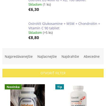
Skladom
(1 ks)
€6,30
OstroVit Glukosamine + MSM + Chondroitin +
Vitamín C 90 tabliet
Skladom
(>5 ks)
€8,80
R
a
Najpredávanejšie
Najlacnejšie
Najdrahšie
Abecedne
d
e
n
OTVORIŤ FILTER
i
e
V
p
Novinka
Tip
ý
r
p
o
i
d
s