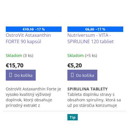
chcú doplniť svoju stravu o
tvorbu kolagénu, imunitný
cenné zlúčeniny.
systém a prispieva k
ochrane buniek pred
oxidačným stresom.
€19,10
–17 %
€6,30
–17 %
OstroVit Astaxanthin
Nutriversum - VITA -
FORTE 90 kapsúl
SPIRULINE 120 tabliet
Skladom
(3 ks)
Skladom
(>5 ks)
€15,70
€5,20
Do košíka
Do košíka
OstroVit Astaxanthin Forte je
SPIRULINA TABLETY
vysoko kvalitný výživový
Tableta doplnku stravy s
doplnok, ktorý obsahuje
obsahom spiruliny, ktorá sa
prírodný extrakt z
už po stáročia konzumuje
astaxantínu. Ide o prípravok
ako potravina a používa sa aj
vo forme ľahko
na liečebné účely.
Tip
prehĺtateľných kapsúl,
určený pre ľudí vystavených