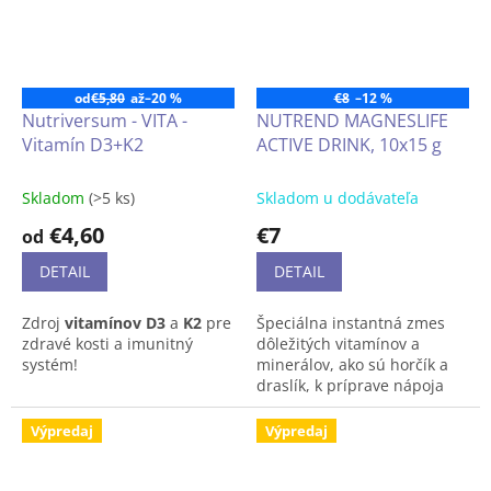
od
€5,80
až
–20 %
€8
–12 %
Nutriversum - VITA -
NUTREND MAGNESLIFE
Vitamín D3+K2
ACTIVE DRINK, 10x15 g
Skladom
(>5 ks)
Skladom u dodávateľa
€4,60
€7
od
DETAIL
DETAIL
Zdroj
vitamínov D3
a
K2
pre
Špeciálna instantná zmes
zdravé kosti a imunitný
dôležitých vitamínov a
systém!
minerálov, ako sú horčík a
draslík, k príprave nápoja
pre doplnenie tekutín a
potrebných látok po
Výpredaj
Výpredaj
športovej aktivite. Efektívne
receptúra ​​predstavuje
strategický prístup k