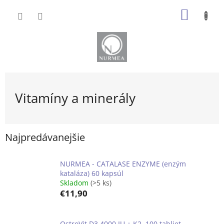
Prejsť
NÁKU
na
obsah
KOŠÍK
Vitamíny a minerály
Najpredávanejšie
NURMEA - CATALASE ENZYME (enzým
kataláza) 60 kapsúl
Skladom
(>5 ks)
€11,90
OstroVit D3 4000 IU + K2, 100 tabliet