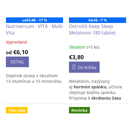
vegánov.
od
€7,40
–17 %
€4,10
–7 %
Nutriversum - VITA - Multi
OstroVit Keep Sleep
Vita
Melatonin 180 tabliet
Vypredané
Priemerné
Skladom
(>5 ks)
hodnotenie
€6,10
od
produktu
€3,80
je
DETAIL
4,5
Do košíka
z
Doplnok stravy s obsahom
5
13 vitamínov a 10 minerálov.
Melatonín, nazývaný
hviezdičiek.
aj
hormón spánku,
účinne
zlepšuje kvalitu spánku.
Prispieva k
skráteniu času
potrebného na zaspávanie
,
a zároveň
zmierňuje pocity
Výpredaj
Novinka
únavy
po dlhej ceste
lietadlom do iného časového
pásma (jet lag). Výživový
doplnok je
vhodný aj pre