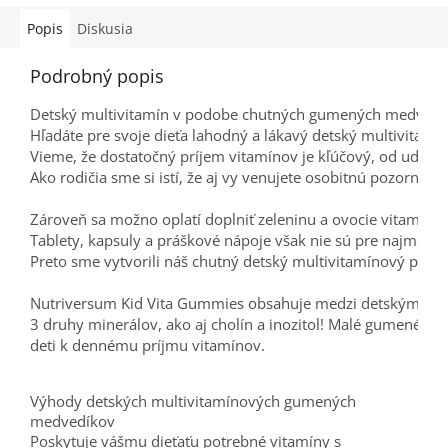
Popis
Diskusia
Podrobný popis
Detský multivitamín v podobe chutných gumených medvedík
Hľadáte pre svoje dieťa lahodný a lákavý detský multivitamí
Vieme, že dostatočný príjem vitamínov je kľúčový, od udrža
Ako rodičia sme si istí, že aj vy venujete osobitnú pozornosť
Zároveň sa možno oplatí doplniť zeleninu a ovocie vitamínmi
Tablety, kapsuly a práškové nápoje však nie sú pre najmenší
Preto sme vytvorili náš chutný detský multivitamínový príprav
Nutriversum Kid Vita Gummies obsahuje medzi detskými mu
3 druhy minerálov, ako aj cholín a inozitol! Malé gumené me
deti k dennému príjmu vitamínov.
Výhody detských multivitamínových gumených
medvedíkov
Poskytuje vášmu dieťaťu potrebné vitamíny s