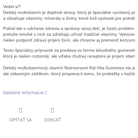
Vedel si?

Detský multivitamín je doplnok stravy, ktorý je špeciálne vyrobený pre
a obsahuje vitamíny, minerály a živiny, ktoré boli vyvinuté pre potreb
Pokiaľ ide o udržanie zdravia a správny vývoj detí, je často problém 
pretože mnohé z nich sa zdráhajú užívať tradičné vitamíny. Vytvore
nielen podporiť zdravý príjem živín, ale chceme aj premeniť konzumác
Tento špeciálny prípravok sa predáva vo forme lahodného gumenéh
ktorý je nielen roztomilý, ale vďaka chutnej receptúre je príjem vitamí
Detský multivitamínový vitamín Nutriversum Kid Vita Gummies nie je
ale zábavným zážitkom, ktorý prispieva k tomu, že prekážky v každod
Detailné informácie
OPÝTAŤ SA
ZDIEĽAŤ