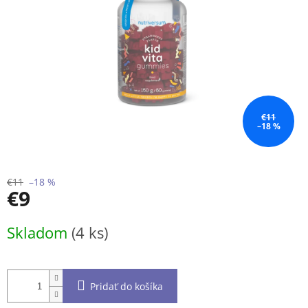
€11
–18 %
€11
–18 %
€9
Jednotková
Skladom
(4 ks)
cena:
Pridať do košíka