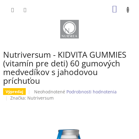
Prejsť
NÁKU
na
obsah
KOŠÍK
Nutriversum - KIDVITA GUMMIES
(vitamín pre deti) 60 gumových
medvedíkov s jahodovou
príchuťou
Priemerné
Neohodnotené
Podrobnosti hodnotenia
Výpredaj
hodnotenie
Značka:
Nutriversum
produktu
je
0,0
z
5
hviezdičiek.