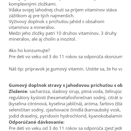
komplexnými zložkami.
Vďaka svojej lahodnej chuti sa príjem vitamínov stáva
zážitkom aj pre tých najmenších.
Výživový doplnok s príchuťou jahôd s obsahom
vitamínov a minerálov.
Medzi jeho zložky patrí 10 druhov vitamínov, 3 druhy
minerálov, ale aj cholín a inozitol.
Ako ho konzumujte?

Pre deti vo veku od 3 do 11 rokov sa odporúča skonzumovať 
Náš tip: prípravok je gumový vitamín. Uistite sa, že ho vaše
Gumový doplnok stravy s jahodovou príchuťou s obsah
Zloženie
: sacharóza, sladový sirup, pitná voda, želírujúca lá
regulátory kyslosti (hexametafosforečnan sodný, citrát sodný)
(kyselina citrónová, kyselina jablčná), aróma, farbivo (šťava z 
seleničitan sodný, zjasňovacie činidlá (karnaubský vosk, rastl
Odporúčané dávkovanie: