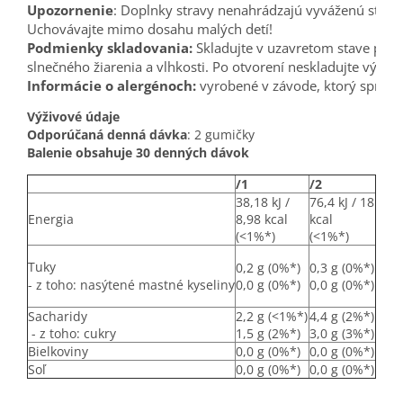
Upozornenie
: Doplnky stravy nenahrádzajú vyváženú strav
Podmienky skladovania:
 Skladujte v uzavretom stave pri 
Informácie o alergénoch:
 vyrobené v závode, ktorý spracov
Výživové údaje
Odporúčaná denná dávka
Balenie obsahuje 30 denných dávok
/1
/2
38,18 kJ /
76,4 kJ / 18
Energia
8,98 kcal
kcal
(<1%*)
(<1%*)
Tuky
0,2 g (0%*)
0,3 g (0%*)
- z toho: nasýtené mastné kyseliny
0,0 g (0%*)
0,0 g (0%*)
Sacharidy
2,2 g (<1%*)
4,4 g (2%*)
- z toho: cukry
1,5 g (2%*)
3,0 g (3%*)
Bielkoviny
0,0 g (0%*)
0,0 g (0%*)
Soľ
0,0 g (0%*)
0,0 g (0%*)