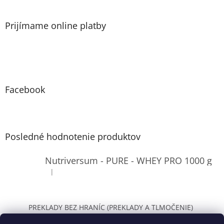
Prijímame online platby
Facebook
Posledné hodnotenie produktov
Nutriversum - PURE - WHEY PRO 1000 g
|
Hodnotenie produktu je 4 z 5 hviezdičiek.
PREKLADY BEZ HRANÍC (PREKLADY A TLMOČENIE)
WOLT Bratislava