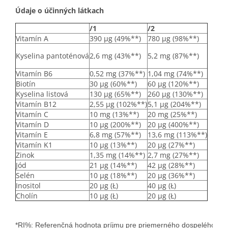
Údaje o účinných látkach
/1
/2
Vitamín A
390 μg (49%**)
780 μg (98%**)
Kyselina pantoténová
2,6 mg (43%**)
5,2 mg (87%**)
Vitamín B6
0,52 mg (37%**)
1,04 mg (74%**)
Biotín
30 μg (60%**)
60 μg (120%**)
Kyselina listová
130 μg (65%**)
260 μg (130%**)
Vitamín B12
2,55 μg (102%**)
5,1 μg (204%**)
Vitamín C
10 mg (13%**)
20 mg (25%**)
Vitamín D
10 μg (200%**)
20 μg (400%**)
Vitamín E
6,8 mg (57%**)
13,6 mg (113%**)
Vitamín K1
10 μg (13%**)
20 μg (27%**)
Zinok
1,35 mg (14%**)
2,7 mg (27%**)
Jód
21 μg (14%**)
42 μg (28%**)
Selén
10 μg (18%**)
20 μg (36%**)
Inositol
20 μg (Ł)
40 μg (Ł)
Cholín
10 μg (Ł)
20 μg (Ł)
*RI%: Referenčná hodnota príjmu pre priemerného dospelého (8400 