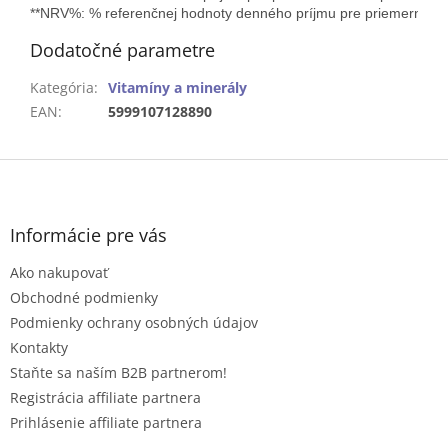
**NRV%: % referenčnej hodnoty denného príjmu pre priemerného
Dodatočné parametre
Kategória
:
Vitamíny a minerály
EAN
:
5999107128890
Z
á
p
ä
Informácie pre vás
t
Ako nakupovať
i
e
Obchodné podmienky
Podmienky ochrany osobných údajov
Kontakty
Staňte sa naším B2B partnerom!
Registrácia affiliate partnera
Prihlásenie affiliate partnera