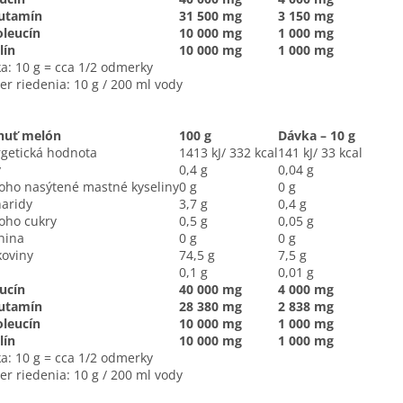
lutamín
31 500 mg
3 150 mg
oleucín
10 000 mg
1 000 mg
lín
10 000 mg
1 000 mg
a: 10 g = cca 1/2 odmerky
r riedenia: 10 g / 200 ml vody
chuť melón
100 g
Dávka – 10 g
getická hodnota
1413 kJ/ 332 kcal
141 kJ/ 33 kcal
y
0,4 g
0,04 g
ho nasýtené mastné kyseliny
0 g
0 g
aridy
3,7 g
0,4 g
oho cukry
0,5 g
0,05 g
nina
0 g
0 g
koviny
74,5 g
7,5 g
0,1 g
0,01 g
ucín
40 000 mg
4 000 mg
lutamín
28 380 mg
2 838 mg
oleucín
10 000 mg
1 000 mg
lín
10 000 mg
1 000 mg
a: 10 g = cca 1/2 odmerky
r riedenia: 10 g / 200 ml vody