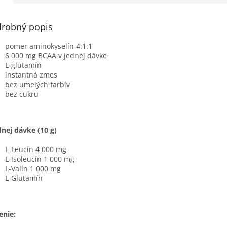
robný popis
pomer aminokyselín 4:1:1
6 000 mg BCAA v jednej dávke
L-glutamín
instantná zmes
bez umelých farbív
bez cukru
dnej dávke (10 g)
L-Leucín 4 000 mg
L-Isoleucín 1 000 mg
L-Valín 1 000 mg
L-Glutamín
enie: