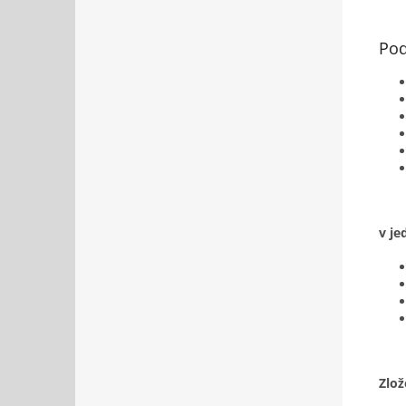
Pod
v je
Zlož