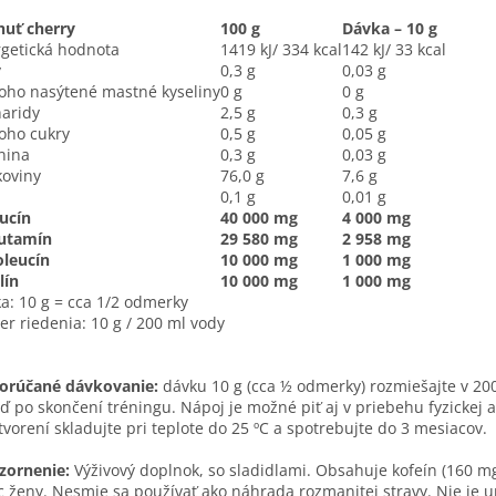
huť cherry
100 g
Dávka – 10 g
getická hodnota
1419 kJ/ 334 kcal
142 kJ/ 33 kcal
y
0,3 g
0,03 g
ho nasýtené mastné kyseliny
0 g
0 g
aridy
2,5 g
0,3 g
oho cukry
0,5 g
0,05 g
nina
0,3 g
0,03 g
koviny
76,0 g
7,6 g
0,1 g
0,01 g
ucín
40 000 mg
4 000 mg
lutamín
29 580 mg
2 958 mg
oleucín
10 000 mg
1 000 mg
lín
10 000 mg
1 000 mg
a: 10 g = cca 1/2 odmerky
r riedenia: 10 g / 200 ml vody
orúčané dávkovanie:
dávku 10 g (cca ½ odmerky) rozmiešajte v 20
ď po skončení tréningu. Nápoj je možné piť aj v priebehu fyzickej 
tvorení skladujte pri teplote do 25 ºC a spotrebujte do 3 mesiacov.
zornenie:
Výživový doplnok, so sladidlami.
Obsahuje kofeín (160 mg/
c ženy. Nesmie sa používať ako náhrada rozmanitej stravy. Nie je u