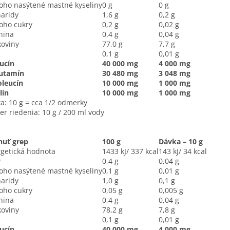
ho nasýtené mastné kyseliny
0 g
0 g
aridy
1,6 g
0,2 g
oho cukry
0,2 g
0,02 g
nina
0,4 g
0,04 g
koviny
77,0 g
7,7 g
0,1 g
0,01 g
ucín
40 000 mg
4 000 mg
lutamín
30 480 mg
3 048 mg
oleucín
10 000 mg
1 000 mg
lín
10 000 mg
1 000 mg
a: 10 g = cca 1/2 odmerky
r riedenia: 10 g / 200 ml vody
huť grep
100 g
Dávka – 10 g
getická hodnota
1433 kJ/ 337 kcal
143 kJ/ 34 kcal
y
0,4 g
0,04 g
ho nasýtené mastné kyseliny
0,1 g
0,01 g
aridy
1,0 g
0,1 g
oho cukry
0,05 g
0,005 g
nina
0,4 g
0,04 g
koviny
78,2 g
7,8 g
0,1 g
0,01 g
ucín
40 000 mg
4 000 mg