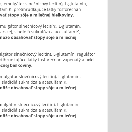
n, emulgátor slnečnicový lecitín), L-glutamín,
ulfam K, protihrudkujúce látky fosforečnan
ť stopy sóje a mliečnej bielkoviny.
mulgátor slnečnicový lecitín), L-glutamín,
iarskej, sladidlá sukralóza a acesulfam K,
ôže obsahovať stopy sóje a mliečnej
lgátor slnečnicový lecitín), L-glutamín, regulátor
rotihrudkujúce látky fosforečnan vápenatý a oxid
čnej bielkoviny.
mulgátor slnečnicový lecitín), L-glutamín,
, sladidlá sukralóza a acesulfam K,
ôže obsahovať stopy sóje a mliečnej
mulgátor slnečnicový lecitín), L-glutamín,
, sladidlá sukralóza a acesulfam K,
ôže obsahovať stopy sóje a mliečnej