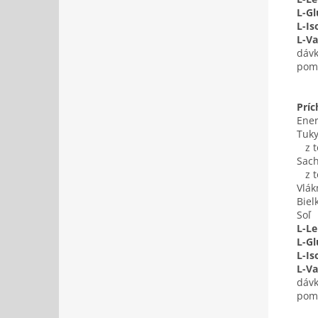
L-G
L-Is
L-Va
dávk
pome
Prí
Ener
Tuk
z to
Sach
z t
Vlák
Biel
Soľ
L-Le
L-G
L-Is
L-Va
dávk
pome