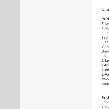
Nutr
Prí
Ener
Tuk
z to
Sach
z t
Vlák
Biel
Soľ
L-Le
L-G
L-Is
L-Va
dávk
pome
Príc
Ener
Tuk