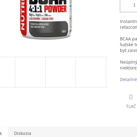
Instant
reťazco
BCAA pat
ľudské t
byť zais
Neúplný 
niektore
Detailné
TLAČ
s
Diskusia