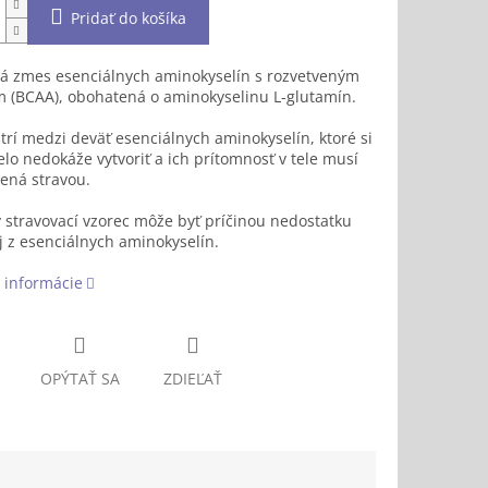
Pridať do košíka
ná zmes esenciálnych aminokyselín s rozvetveným
m (BCAA), obohatená o aminokyselinu L-glutamín.
rí medzi deväť esenciálnych aminokyselín, ktoré si
elo nedokáže vytvoriť a ich prítomnosť v tele musí
tená stravou.
stravovací vzorec môže byť príčinou nedostatku
j z esenciálnych aminokyselín.
 informácie
OPÝTAŤ SA
ZDIEĽAŤ