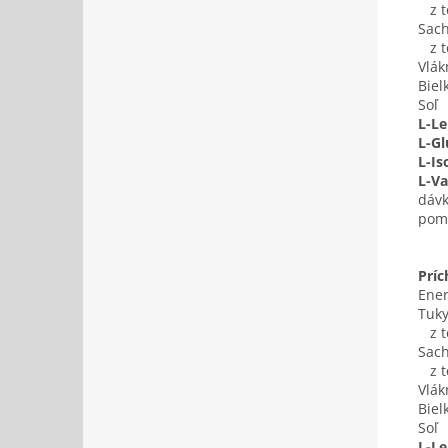
z to
Sach
z t
Vlák
Biel
Soľ
L-Le
L-G
L-Is
L-Va
dávk
pome
Príc
Ener
Tuk
z to
Sach
z t
Vlák
Biel
Soľ
L-Le