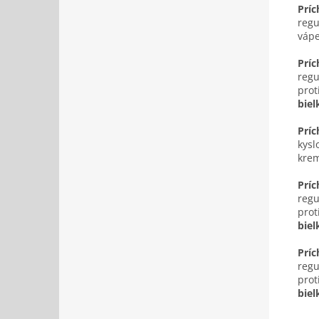
Prí
regu
vápe
Príc
regu
prot
biel
Príc
kysl
krem
Prí
regu
prot
biel
Príc
regu
prot
biel