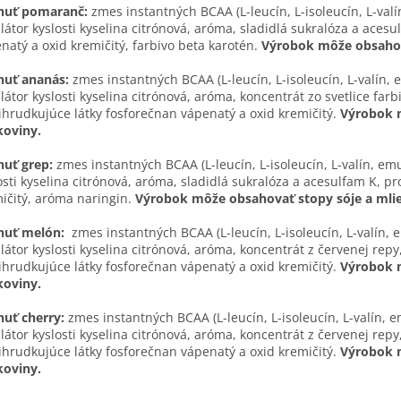
chuť pomaranč:
zmes instantných BCAA (L-leucín, L-isoleucín, L-valí
látor kyslosti kyselina citrónová, aróma, sladidlá sukralóza a aces
natý a oxid kremičitý, farbivo beta karotén.
Výrobok môže obsahova
huť ananás:
zmes instantných BCAA (L-leucín, L-isoleucín, L-valín, e
látor kyslosti kyselina citrónová, aróma, koncentrát zo svetlice farb
ihrudkujúce látky fosforečnan vápenatý a oxid kremičitý.
Výrobok m
koviny.
huť grep:
zmes instantných BCAA (L-leucín, L-isoleucín, L-valín, emu
osti kyselina citrónová, aróma, sladidlá sukralóza a acesulfam K, p
ičitý, aróma naringin.
Výrobok môže obsahovať stopy sóje a mlie
chuť melón:
zmes instantných BCAA (L-leucín, L-isoleucín, L-valín, e
látor kyslosti kyselina citrónová, aróma, koncentrát z červenej repy
ihrudkujúce látky fosforečnan vápenatý a oxid kremičitý.
Výrobok m
koviny.
huť cherry:
zmes instantných BCAA (L-leucín, L-isoleucín, L-valín, e
látor kyslosti kyselina citrónová, aróma, koncentrát z červenej repy
ihrudkujúce látky fosforečnan vápenatý a oxid kremičitý.
Výrobok m
koviny.