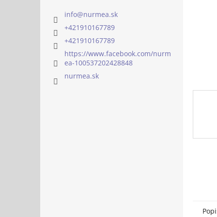
info
@
nurmea.sk
+421910167789
+421910167789
https://www.facebook.com/nurm
ea-100537202428848
nurmea.sk
Popi