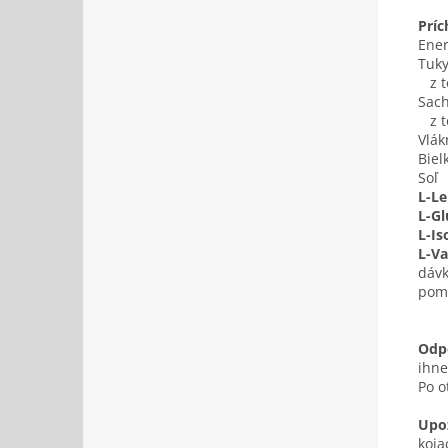
Príc
Ener
Tuk
z to
Sach
z t
Vlák
Biel
Soľ
L-Le
L-G
L-Is
L-Va
dávk
pome
Odp
ihne
Po o
Upo
koja