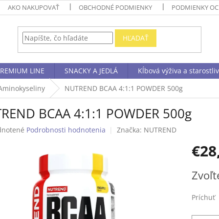
AKO NAKUPOVAŤ
OBCHODNÉ PODMIENKY
PODMIENKY OC
HĽADAŤ
REMIUM LINE
SNACKY A JEDLÁ
Kĺbová výživa a starostli
Aminokyseliny
NUTREND BCAA 4:1:1 POWDER 500g
REND BCAA 4:1:1 POWDER 500g
rné
notené
Podrobnosti hodnotenia
Značka:
NUTREND
enie
€28
tu
Jednotk
Zvoľt
cena:
čiek.
Príchuť