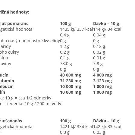
ičné hodnoty:
chuť pomaranč
100 g
Dávka – 10 g
getická hodnota
1435 kJ/ 337 kcal
144 kJ/ 34 kcal
y
0,4 g
0,04 g
ho nasýtené mastné kyseliny
0 g
0 g
aridy
1,2 g
0,12 g
oho cukry
0,2 g
0,02 g
nina
0,1 g
0,01 g
koviny
78,0 g
7,8 g
0 g
0 g
ucín
40 000 mg
4 000 mg
lutamín
31 230 mg
3 123 mg
oleucín
10 000 mg
1 000 mg
lín
10 000 mg
1 000 mg
a: 10 g = cca 1/2 odmerky
r riedenia: 10 g / 200 ml vody
huť ananás
100 g
Dávka – 10 g
getická hodnota
1421 kJ/ 334 kcal
142 kJ/ 33 kcal
y
0,3 g
0,03 g