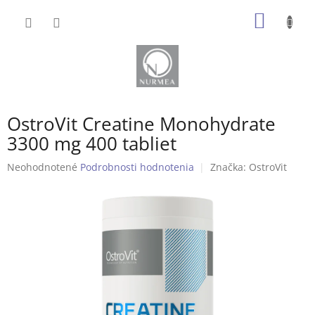
Prejsť
NÁKU
na
obsah
KOŠÍK
B
OstroVit Creatine Monohydrate
o
č
3300 mg 400 tabliet
n
Priemerné
Neohodnotené
Podrobnosti hodnotenia
Značka:
OstroVit
ý
hodnotenie
p
produktu
a
je
n
0,0
e
z
l
5
hviezdičiek.