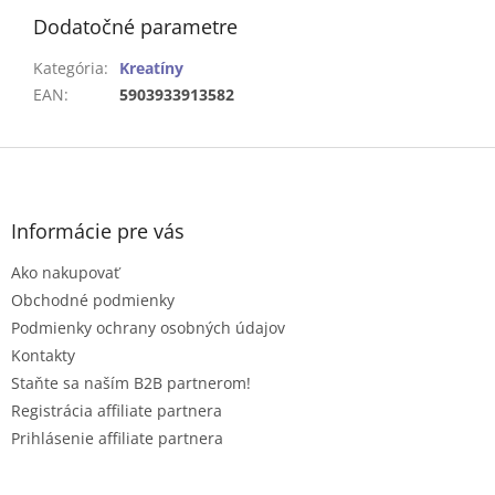
Dodatočné parametre
Kategória
:
Kreatíny
EAN
:
5903933913582
Z
á
p
ä
Informácie pre vás
t
Ako nakupovať
i
e
Obchodné podmienky
Podmienky ochrany osobných údajov
Kontakty
Staňte sa naším B2B partnerom!
Registrácia affiliate partnera
Prihlásenie affiliate partnera