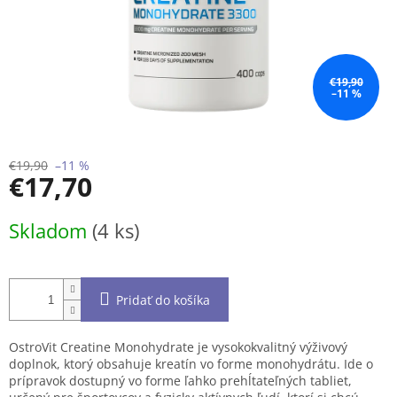
€19,90
–11 %
€19,90
–11 %
€17,70
Jednotková
Skladom
(4 ks)
cena:
Pridať do košíka
OstroVit Creatine Monohydrate je vysokokvalitný výživový
doplnok, ktorý obsahuje kreatín vo forme monohydrátu. Ide o
prípravok dostupný vo forme ľahko prehĺtateľných tabliet,