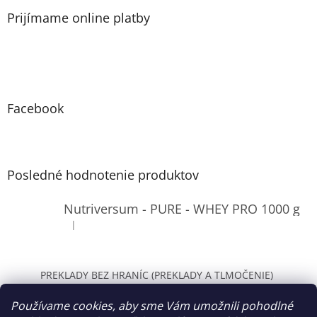
Prijímame online platby
Facebook
Posledné hodnotenie produktov
Nutriversum - PURE - WHEY PRO 1000 g
|
Hodnotenie produktu je 4 z 5 hviezdičiek.
PREKLADY BEZ HRANÍC (PREKLADY A TLMOČENIE)
WOLT Bratislava
Používame cookies, aby sme Vám umožnili pohodlné