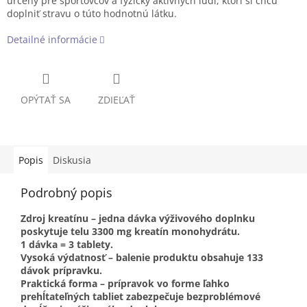
určený pre športovcov a fyzicky aktívnych ľudí, ktorí si chcú
doplniť stravu o túto hodnotnú látku.
Detailné informácie
OPÝTAŤ SA
ZDIEĽAŤ
Popis
Diskusia
Podrobný popis
Zdroj kreatínu – jedna dávka výživového doplnku
poskytuje telu 3300 mg kreatín monohydrátu.
1 dávka = 3 tablety.
Vysoká výdatnosť – balenie produktu obsahuje 133
dávok prípravku.
Praktická forma – prípravok vo forme ľahko
prehĺtateľných tabliet zabezpečuje bezproblémové