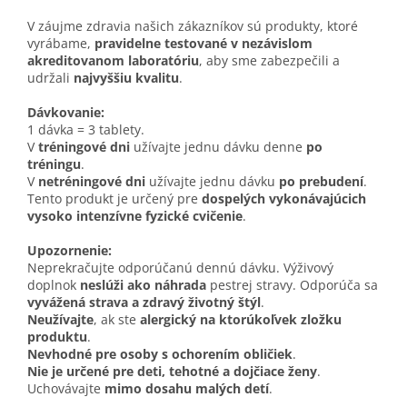
V záujme zdravia našich zákazníkov sú produkty, ktoré
vyrábame,
pravidelne testované v nezávislom
akreditovanom laboratóriu
, aby sme zabezpečili a
udržali
najvyššiu kvalitu
.
Dávkovanie:
1 dávka = 3 tablety.
V
tréningové dni
užívajte jednu dávku denne
po
tréningu
.
V
netréningové dni
užívajte jednu dávku
po prebudení
.
Tento produkt je určený pre
dospelých vykonávajúcich
vysoko intenzívne fyzické cvičenie
.
Upozornenie:
Neprekračujte odporúčanú dennú dávku. Výživový
doplnok
neslúži ako náhrada
pestrej stravy. Odporúča sa
vyvážená strava a zdravý životný štýl
.
Neužívajte
, ak ste
alergický na ktorúkoľvek zložku
produktu
.
Nevhodné pre osoby s ochorením obličiek
.
Nie je určené pre deti, tehotné a dojčiace ženy
.
Uchovávajte
mimo dosahu malých detí
.