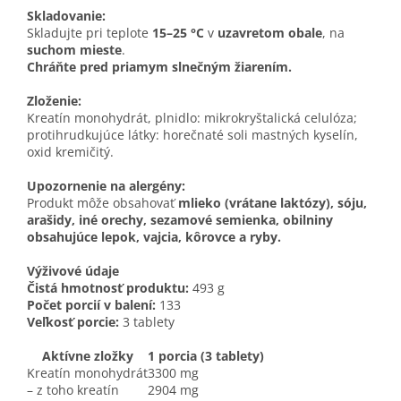
Skladovanie:
Skladujte pri teplote
15–25 °C
v
uzavretom obale
, na
suchom mieste
.
Chráňte pred priamym slnečným žiarením.
Zloženie:
Kreatín monohydrát, plnidlo: mikrokryštalická celulóza;
protihrudkujúce látky: horečnaté soli mastných kyselín,
oxid kremičitý.
Upozornenie na alergény:
Produkt môže obsahovať
mlieko (vrátane laktózy), sóju,
arašidy, iné orechy, sezamové semienka, obilniny
obsahujúce lepok, vajcia, kôrovce a ryby.
Výživové údaje
Čistá hmotnosť produktu:
493 g
Počet porcií v balení:
133
Veľkosť porcie:
3 tablety
Aktívne zložky
1 porcia (3 tablety)
Kreatín monohydrát
3300 mg
– z toho kreatín
2904 mg