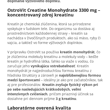
dopĺňanie výživového doplnku.
OstroVit Creatine Monohydrate 3300 mg –
koncentrovaný zdroj kreatínu
Kreatín je chemická zlúčenina, ktorá sa prirodzene
vyskytuje v ľudskom tele. Do organizmu sa dostáva aj
prostredníctvom každodennej stravy – kreatín sa
nachádza v živočíšnych produktoch, ako sú mäso, ryby či
vajcia, a taktiež vo forme výživových doplnkov.
V prípravku OstroVit sa používa
kreatín monohydrát
, čo
je zlúčenina molekuly kreatínu a molekuly vody – keďže
kreatín je hydrofilná látka, ľahko sa viaže s vodou, čo
zaručuje jeho
vynikajúcu vstrebateľnosť
. Kreatín
monohydrát je najjednoduchšou formou kreatínu z
hľadiska štruktúry a zároveň je
najobľúbenejšou formou
medzi športovcami
– ideálny je ako pre začiatočníkov, tak
aj pre profesionálov.
Kreatín zvyšuje fyzický výkon pri
po sebe nasledujúcich krátkodobých, veľmi
intenzívnych cvičeniach
, pričom priaznivý účinok sa
dosiahne pri dennom príjme
3 g kreatínu
.
Laboratórne overená kvalita