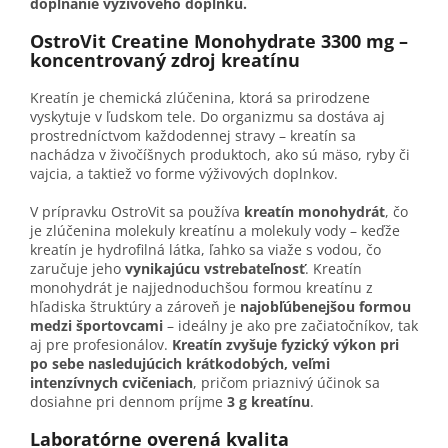
dopĺňanie výživového doplnku.
OstroVit Creatine Monohydrate 3300 mg –
koncentrovaný zdroj kreatínu
Kreatín je chemická zlúčenina, ktorá sa prirodzene
vyskytuje v ľudskom tele. Do organizmu sa dostáva aj
prostredníctvom každodennej stravy – kreatín sa
nachádza v živočíšnych produktoch, ako sú mäso, ryby či
vajcia, a taktiež vo forme výživových doplnkov.
V prípravku OstroVit sa používa
kreatín monohydrát
, čo
je zlúčenina molekuly kreatínu a molekuly vody – keďže
kreatín je hydrofilná látka, ľahko sa viaže s vodou, čo
zaručuje jeho
vynikajúcu vstrebateľnosť
. Kreatín
monohydrát je najjednoduchšou formou kreatínu z
hľadiska štruktúry a zároveň je
najobľúbenejšou formou
medzi športovcami
– ideálny je ako pre začiatočníkov, tak
aj pre profesionálov.
Kreatín zvyšuje fyzický výkon pri
po sebe nasledujúcich krátkodobých, veľmi
intenzívnych cvičeniach
, pričom priaznivý účinok sa
dosiahne pri dennom príjme
3 g kreatínu
.
Laboratórne overená kvalita