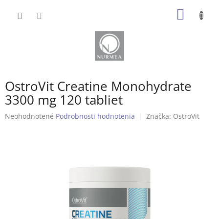
Prejsť
NÁKU
na
obsah
KOŠÍK
OstroVit Creatine Monohydrate
3300 mg 120 tabliet
Priemerné
Neohodnotené
Podrobnosti hodnotenia
Značka:
OstroVit
hodnotenie
produktu
je
0,0
z
5
hviezdičiek.