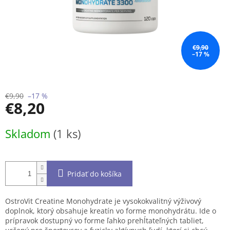
€9,90
–17 %
€9,90
–17 %
€8,20
Jednotková
Skladom
(1 ks)
cena:
Pridať do košíka
OstroVit Creatine Monohydrate je vysokokvalitný výživový
doplnok, ktorý obsahuje kreatín vo forme monohydrátu. Ide o
prípravok dostupný vo forme ľahko prehĺtateľných tabliet,