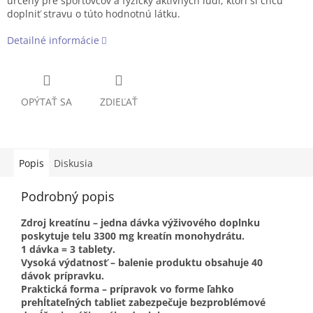
určený pre športovcov a fyzicky aktívnych ľudí, ktorí si chcú
doplniť stravu o túto hodnotnú látku.
Detailné informácie
OPÝTAŤ SA
ZDIEĽAŤ
Popis
Diskusia
Podrobný popis
Zdroj kreatínu – jedna dávka výživového doplnku
poskytuje telu 3300 mg kreatín monohydrátu.
1 dávka = 3 tablety.
Vysoká výdatnosť – balenie produktu obsahuje 40
dávok prípravku.
Praktická forma – prípravok vo forme ľahko
prehĺtateľných tabliet zabezpečuje bezproblémové