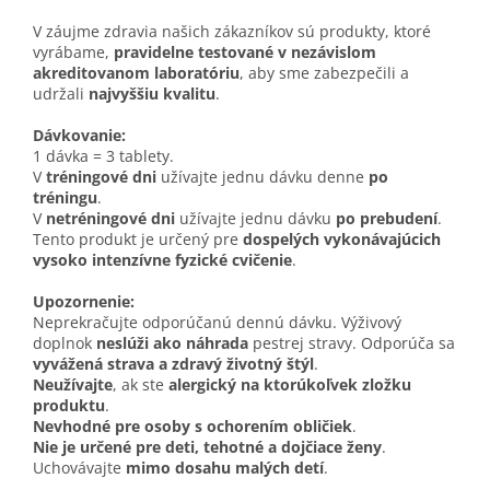
V záujme zdravia našich zákazníkov sú produkty, ktoré
vyrábame,
pravidelne testované v nezávislom
akreditovanom laboratóriu
, aby sme zabezpečili a
udržali
najvyššiu kvalitu
.
Dávkovanie:
1 dávka = 3 tablety.
V
tréningové dni
užívajte jednu dávku denne
po
tréningu
.
V
netréningové dni
užívajte jednu dávku
po prebudení
.
Tento produkt je určený pre
dospelých vykonávajúcich
vysoko intenzívne fyzické cvičenie
.
Upozornenie:
Neprekračujte odporúčanú dennú dávku. Výživový
doplnok
neslúži ako náhrada
pestrej stravy. Odporúča sa
vyvážená strava a zdravý životný štýl
.
Neužívajte
, ak ste
alergický na ktorúkoľvek zložku
produktu
.
Nevhodné pre osoby s ochorením obličiek
.
Nie je určené pre deti, tehotné a dojčiace ženy
.
Uchovávajte
mimo dosahu malých detí
.