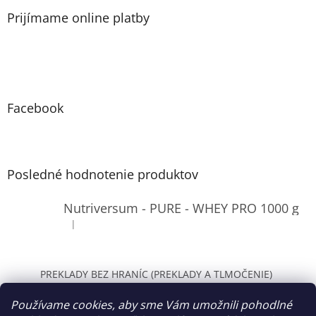
Prijímame online platby
Facebook
Posledné hodnotenie produktov
Nutriversum - PURE - WHEY PRO 1000 g
|
Hodnotenie produktu je 4 z 5 hviezdičiek.
PREKLADY BEZ HRANÍC (PREKLADY A TLMOČENIE)
WOLT Bratislava
Používame cookies, aby sme Vám umožnili pohodlné