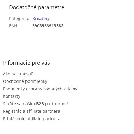
Dodatočné parametre
Kategória
:
Kreatíny
EAN
:
5903933913582
Z
á
p
ä
Informácie pre vás
t
Ako nakupovať
i
e
Obchodné podmienky
Podmienky ochrany osobných údajov
Kontakty
Staňte sa naším B2B partnerom!
Registrácia affiliate partnera
Prihlásenie affiliate partnera