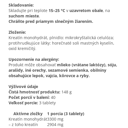
Skladovanie:
Skladujte pri teplote
15–25 °C
v
uzavretom obale
, na
suchom mieste
.
Chráňte pred priamym slnečným žiarením.
Zloženie:
Kreatín monohydrát, plnidlo: mikrokryštalická celulóza;
protihrudkujúce látky: horečnaté soli mastných kyselín,
oxid kremičitý.
Upozornenie na alergény:
Produkt môže obsahovať
mlieko (vrátane laktózy), sóju,
arašidy, iné orechy, sezamové semienka, obilniny
obsahujúce lepok, vajcia, kôrovce a ryby.
Výživové údaje
Čistá hmotnosť produktu:
148 g
Počet porcií v balení:
40
Veľkosť porcie:
3 tablety
Aktívne zložky
1 porcia (3 tablety)
Kreatín monohydrát
3300 mg
– z toho kreatín
2904 mg