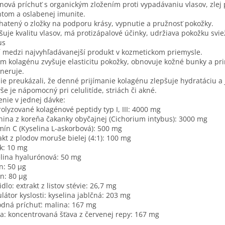
nová príchuť s organickým zložením proti vypadávaniu vlasov, zlej 
tom a oslabenej imunite.
atený o zložky na podporu krásy, vypnutie a pružnosť pokožky.
šuje kvalitu vlasov, má protizápalové účinky, udržiava pokožku svi
us
í medzi najvyhľadávanejší produkt v kozmetickom priemysle.
em kolagénu zvyšuje elasticitu pokožky, obnovuje kožné bunky a pr
neruje.
ie preukázali, že denné prijímanie kolagénu zlepšuje hydratáciu a
še je nápomocný pri celulitíde, striách či akné.
enie v jednej dávke:
olyzované kolagénové peptidy typ I, III: 4000 mg
nina z koreňa čakanky obyčajnej (Cichorium intybus): 3000 mg
mín C (Kyselina L-askorbová): 500 mg
akt z plodov moruše bielej (4:1): 100 mg
k: 10 mg
lina hyalurónová: 50 mg
n: 50 µg
ín: 80 µg
idlo: extrakt z listov stévie: 26,7 mg
látor kyslosti: kyselina jablčná: 203 mg
odná príchuť: malina: 167 mg
a: koncentrovaná šťava z červenej repy: 167 mg