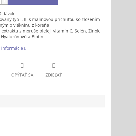
0 dávok
ovaný typ I, III s malinovou príchuťou so zložením
ným o vlákninu z koreňa
 extraktu z moruše bielej, vitamín C, Selén, Zinok,
 Hyalurónovú a Biotín
 informácie
OPÝTAŤ SA
ZDIEĽAŤ