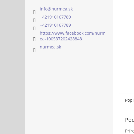
info
@
nurmea.sk
+421910167789
+421910167789
https://www.facebook.com/nurm
ea-100537202428848
nurmea.sk
Popi
Pod
Prír