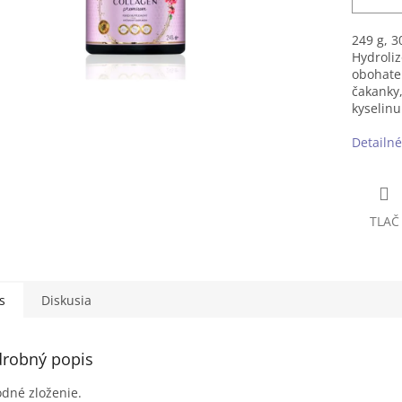
249 g, 3
Hydroliz
obohate
čakanky,
kyselinu
Detailné
TLAČ
s
Diskusia
robný popis
odné zloženie.