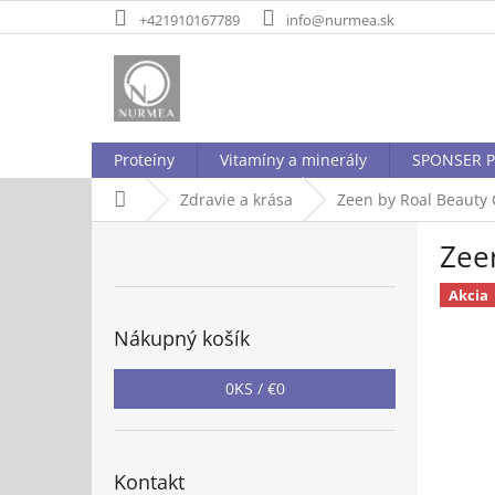
Prejsť
+421910167789
info@nurmea.sk
na
obsah
Proteíny
Vitamíny a minerály
SPONSER P
Domov
Zdravie a krása
Zeen by Roal Beauty
B
Zee
o
č
Akcia
n
ý
Nákupný košík
p
a
0
KS /
€0
n
e
l
Kontakt