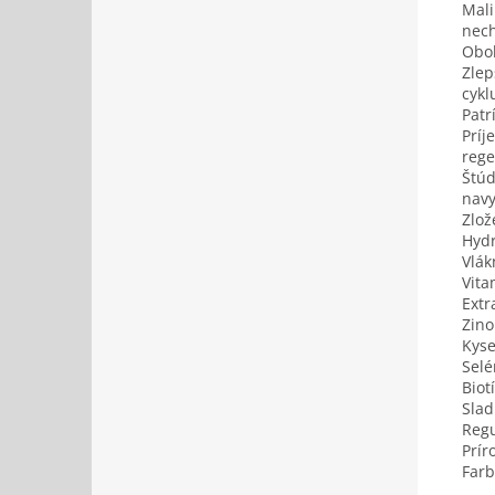
Mali
nech
Oboh
Zlep
cykl
Patr
Príj
rege
Štúd
navy
Zlož
Hydr
Vlák
Vita
Extr
Zino
Kyse
Selé
Biot
Slad
Regu
Prír
Farb