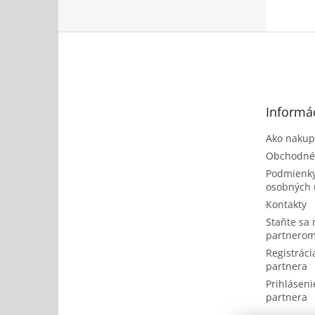
Z
á
p
ä
t
Informác
i
e
Ako nakup
Obchodné
Podmienky
osobných 
Kontakty
Staňte sa
partnerom
Registrácia
partnera
Prihlásenie
partnera