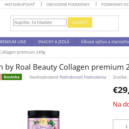
AKO NAKUPOVAŤ
OBCHODNÉ PODMIENKY
PODMIENKY OC
HĽADAŤ
REMIUM LINE
SNACKY A JEDLÁ
Kĺbová výživa a starostli
 Collagen premium 249g
n by Roal Beauty Collagen premium 
Priemerné
Neohodnotené
Podrobnosti hodnotenia
Značka:
Novinka
hodnotenie
€29
produktu
je
0,0
Jednotk
Na d
z
cena:
5
hviezdičiek.