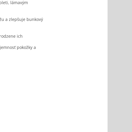
pleti, lámavým
ežu a zlepšuje bunkový
irodzene ich
 jemnosť pokožky a