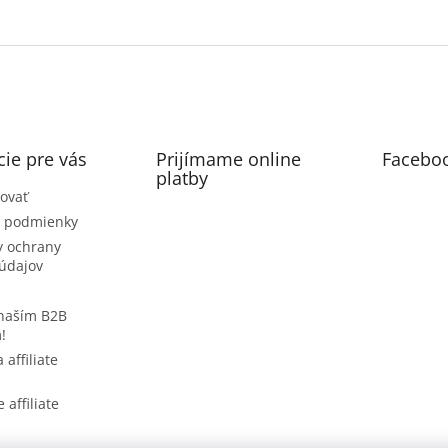
ie pre vás
Prijímame online
Facebo
platby
ovať
 podmienky
 ochrany
údajov
 naším B2B
!
 affiliate
 affiliate