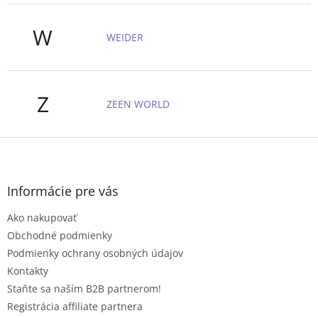
W
WEIDER
Z
ZEEN WORLD
Z
á
p
ä
Informácie pre vás
t
Ako nakupovať
i
e
Obchodné podmienky
Podmienky ochrany osobných údajov
Kontakty
Staňte sa naším B2B partnerom!
Registrácia affiliate partnera