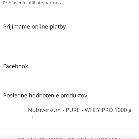
Prihlásenie affiliate partnera
Prijímame online platby
Facebook
Posledné hodnotenie produktov
Nutriversum - PURE - WHEY PRO 1000 g
|
Hodnotenie produktu je 4 z 5 hviezdičiek.