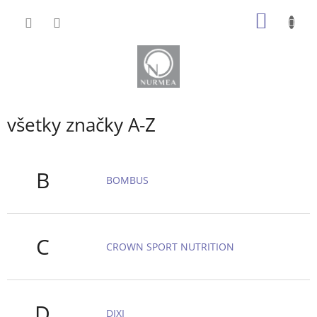
Prejsť
NÁKU
na
obsah
KOŠÍK
všetky značky A-Z
B
BOMBUS
C
CROWN SPORT NUTRITION
D
DIXI