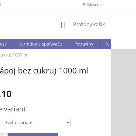
HRANY OSOBNÝCH ÚDAJOV
KONTAKTY
Prihlásenie
STAŇTE SA NAŠÍM B2
NÁKUPNÝ
Prázdny košík
KOŠÍK
vosť
Karnitíny a spaľovače
Potraviny
% VÝPREDAJ A 
cukru) 1000 ml
ápoj bez cukru) 1000 ml
,10
ová
e variant