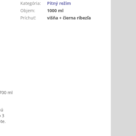
Kategória
:
Pitný režim
Objem
:
1000 ml
Príchuť
:
višňa + čierna ríbezľa
 700 ml
nú
o 3
te.