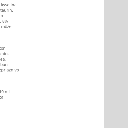
 kyselina
 taurín,
an
v, 8%
- môže
tor
anín,
óza,
rban
epriaznivo
10 ml
cal