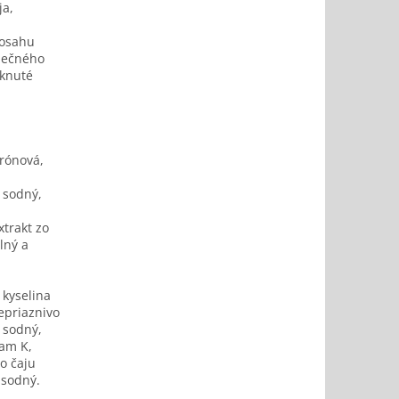
ja,
dosahu
lnečného
iknuté
trónová,
d sodný,
xtrakt zo
lný a
 kyselina
epriaznivo
d sodný,
fam K,
o čaju
 sodný.