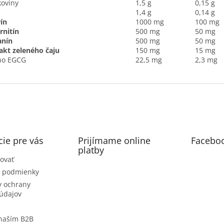
koviny
1,5 g
0,15 g
1,4 g
0,14 g
ín
1000 mg
100 mg
rnitín
500 mg
50 mg
anín
500 mg
50 mg
akt zeleného čaju
150 mg
15 mg
ho EGCG
22,5 mg
2,3 mg
ie pre vás
Prijímame online
Facebo
platby
ovať
 podmienky
 ochrany
údajov
 naším B2B