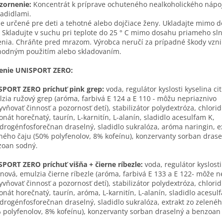
zornenie:
Koncentrát k príprave ochuteného nealkoholického nápo
ladidlami.
je určené pre deti a tehotné alebo dojčiace ženy. Ukladajte mimo 
! Skladujte v suchu pri teplote do 25 ° C mimo dosahu priameho s
enia. Chráňte pred mrazom. Výrobca neručí za prípadné škody vzn
odným použitím alebo skladovaním.
ženie UNISPORT ZERO:
PORT ZERO príchuť pink grep:
voda, regulátor kyslosti kyselina ci
zia ružový grep (aróma, farbivá E 124 a E 110 - môžu nepriaznivo
yvňovať činnosť a pozornosť detí), stabilizátor polydextróza, chlori
onát horečnatý, taurín, L-karnitín, L-alanín, sladidlo acesulfam K,
drogénfosforečnan draselný, sladidlo sukralóza, aróma naringin, e
ného čaju (50% polyfenolov, 8% kofeínu), konzervanty sorban drase
zoan sodný.
PORT ZERO príchuť višňa + čierne ríbezle:
voda, regulátor kyslosti
ónová, emulzia čierne ríbezle (aróma, farbivá E 133 a E 122- môže n
yvňovať činnosť a pozornosť detí), stabilizátor polydextróza, chlori
onát horečnatý, taurín, aróma, L-karnitín, L-alanín, sladidlo acesul
drogénfosforečnan draselný, sladidlo sukralóza, extrakt zo zelenéh
 polyfenolov, 8% kofeínu), konzervanty sorban draselný a benzoan