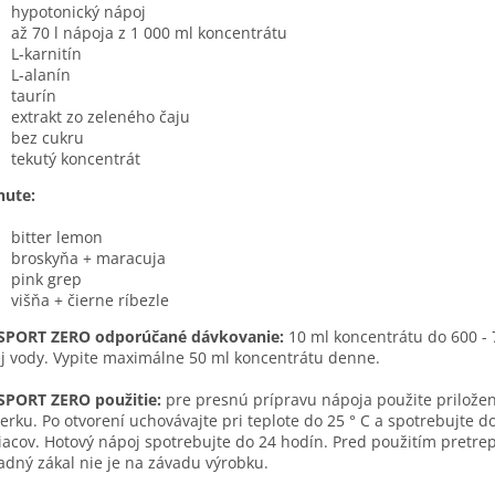
hypotonický nápoj
až 70 l nápoja z 1 000 ml koncentrátu
L-karnitín
L-alanín
taurín
extrakt zo zeleného čaju
bez cukru
tekutý koncentrát
hute:
bitter lemon
broskyňa + maracuja
pink grep
višňa + čierne ríbezle
SPORT ZERO odporúčané dávkovanie:
10 ml koncentrátu do 600 -
ej vody. Vypite maximálne 50 ml koncentrátu denne.
SPORT ZERO použitie:
pre presnú prípravu nápoja použite prilože
rku. Po otvorení uchovávajte pri teplote do 25 ° C a spotrebujte d
acov. Hotový nápoj spotrebujte do 24 hodín. Pred použitím pretrep
adný zákal nie je na závadu výrobku.