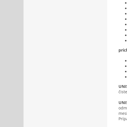
príc
UNI
čist
UNI
odme
mesi
Príp