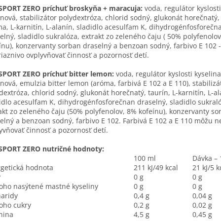
SPORT ZERO príchuť broskyňa + maracuja:
voda, regulátor kyslosti
ónová, stabilizátor polydextróza, chlorid sodný, glukonát horečnatý,
a, L-karnitín, L-alanín, sladidlo acesulfam K, dihydrogénfosforečn
elný, sladidlo sukralóza, extrakt zo zeleného čaju ( 50% polyfenolo
ínu), konzervanty sorban draselný a benzoan sodný, farbivo E 102 
iaznivo ovplyvňovať činnosť a pozornosť detí.
PORT ZERO príchuť bitter lemon:
voda, regulátor kyslosti kyselina
ónová, emulzia bitter lemon (aróma, farbivá E 102 a E 110), stabilizá
dextróza, chlorid sodný, glukonát horečnatý, taurín, L-karnitín, L-al
idlo acesulfam K, dihydrogénfosforečnan draselný, sladidlo sukral
akt zo zeleného čaju (50% polyfenolov, 8% kofeínu), konzervanty so
elný a benzoan sodný, farbivo E 102. Farbivá E 102 a E 110 môžu n
yvňovať činnosť a pozornosť detí.
SPORT ZERO nutričné hodnoty:
100 ml
Dávka – 
getická hodnota
211 kJ/49 kcal
21 kJ/5 k
y
0 g
0 g
ho nasýtené mastné kyseliny
0 g
0 g
aridy
0,4 g
0,04 g
oho cukry
0,2 g
0,02 g
nina
4,5 g
0,45 g