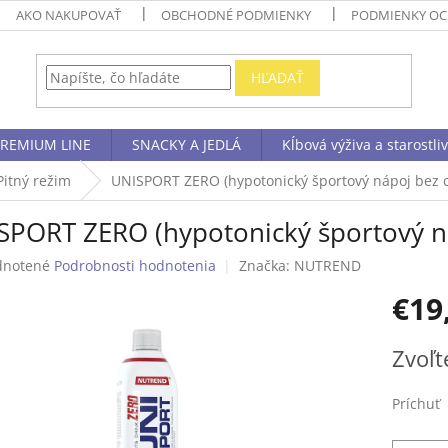
AKO NAKUPOVAŤ
OBCHODNÉ PODMIENKY
PODMIENKY OC
HĽADAŤ
REMIUM LINE
SNACKY A JEDLÁ
Kĺbová výživa a starostli
Pitný režim
UNISPORT ZERO (hypotonický športový nápoj bez 
SPORT ZERO (hypotonický športový n
rné
notené
Podrobnosti hodnotenia
Značka:
NUTREND
enie
€19
tu
Jednotk
Zvoľt
cena:
čiek.
Príchuť