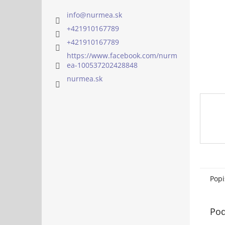
info
@
nurmea.sk
+421910167789
+421910167789
https://www.facebook.com/nurm
ea-100537202428848
nurmea.sk
Popi
Pod