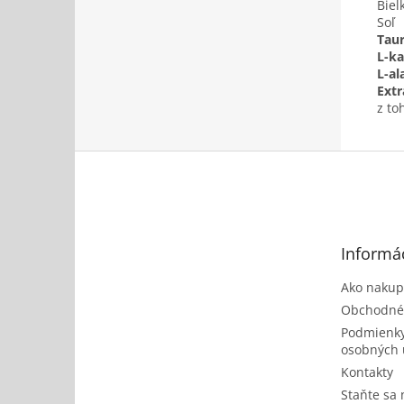
Biel
Soľ
Taur
L-ka
L-al
Extr
z to
Z
á
p
ä
t
Informác
i
e
Ako nakup
Obchodné
Podmienky
osobných 
Kontakty
Staňte sa