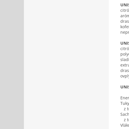
UNI
citr
aróm
dras
kofe
nepr
UNIS
citr
poly
slad
extr
dras
ovpl
UNI
Ener
Tuk
z to
Sach
z t
Vlák