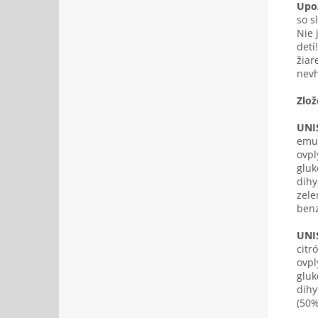
Upo
so s
Nie 
detí
žiar
nevh
Zlo
UNIS
emul
ovpl
gluk
dihy
zele
ben
UNIS
citr
ovpl
gluk
dihy
(50%