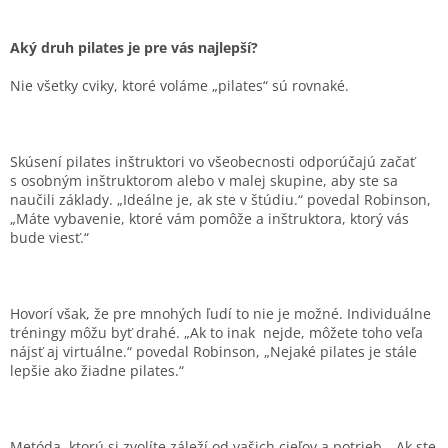
Aký druh pilates je pre vás najlepší?
Nie všetky cviky, ktoré voláme „pilates“ sú rovnaké.
Skúsení pilates inštruktori vo všeobecnosti odporúčajú začať
s osobným inštruktorom alebo v malej skupine, aby ste sa
naučili základy. „Ideálne je, ak ste v štúdiu.“ povedal Robinson,
„Máte vybavenie, ktoré vám pomôže a inštruktora, ktorý vás
bude viesť.“
Hovorí však, že pre mnohých ľudí to nie je možné. Individuálne
tréningy môžu byť drahé. „Ak to inak nejde, môžete toho veľa
nájsť aj virtuálne.“ povedal Robinson, „Nejaké pilates je stále
lepšie ako žiadne pilates.“
Metóda, ktorú si zvolíte záleží od vašich cieľov a potrieb. „Ak ste