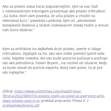
Ako sa pilates stáva čoraz populárnejším, tým sa viac ľudí
s nedostatočným tréningom prezentuje ako pilates inštruktori.
„Sú ľudia, ktorí vám povedia, že učia pilates a chodili na
víkendový kurz,“ povedala Lambová, kým iní „absolvovali
komplexné školenie a strávili vzdelávaním stovky hodín a minuli
naň tisíce dolárov.“
Kým sa prihlásite na akýkoľvek druh pilates, overte si údaje
inštruktora. Opýtajte sa ho, ako vám môže pomôcť splniť vaše
ciele. Nájdite niekoho, kto vás bude pozorne počúvať a pochopí
vás ako jednotlivca, hovorí Bryant, „na rozdiel od situácie, kedy
sa bude stavať do pozície experta, ktorý vám povie, čo je pre
vás najlepšie.“
(Zdroj:
https://www.irishtimes.com/health/your-
fitness/2022/08/07/is-pilates-really-as-good-as-everyone-who-
does-pilates-says-it-is/
preklad pripravila Tímea V. z
prekladybezhranic.sk
)