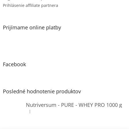
Prihlásenie affiliate partnera
Prijímame online platby
Facebook
Posledné hodnotenie produktov
Nutriversum - PURE - WHEY PRO 1000 g
|
Hodnotenie produktu je 4 z 5 hviezdičiek.