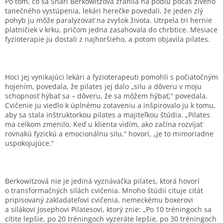
Po tom, čo sa Shari Berkowitzová zranila na pódiu počas živého
tanečného vystúpenia, lekári herečke povedali, že jeden zlý
pohyb ju môže paralyzovať na zvyšok života. Utrpela tri hernie
platničiek v krku, pričom jedna zasahovala do chrbtice. Mesiace
fyzioterapie ju dostali z najhoršieho, a potom objavila pilates.
Hoci jej vynikajúci lekári a fyzioterapeuti pomohli s počiatočným
hojením, povedala, že pilates jej dalo „silu a dôveru v moju
schopnosť hýbať sa – dôveru, že sa môžem hýbať,“ povedala.
Cvičenie ju viedlo k úplnému zotaveniu a inšpirovalo ju k tomu,
aby sa stala inštruktorkou pilates a majiteľkou štúdia. „Pilates
ma celkom zmenilo. Keď u klienta vidím, ako začína rozvíjať
rovnakú fyzickú a emocionálnu silu,“ hovorí, „je to mimoriadne
uspokojujúce.“
Berkowitzová nie je jediná vyznávačka pilates, ktorá hovorí
o transformačných silách cvičenia. Mnoho štúdií cituje citát
pripisovaný zakladateľovi cvičenia, nemeckému boxerovi
a silákovi Josephovi Pilatesovi, ktorý znie: „Po 10 tréningoch sa
cítite lepšie, po 20 tréningoch vyzeráte lepšie, po 30 tréningoch