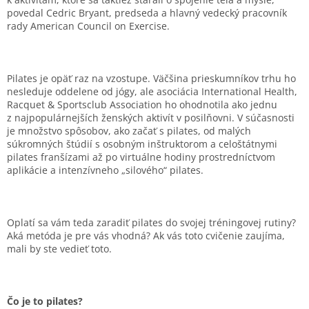
povedal Cedric Bryant, predseda a hlavný vedecký pracovník
rady American Council on Exercise.
Pilates je opäť raz na vzostupe. Väčšina prieskumníkov trhu ho
nesleduje oddelene od jógy, ale asociácia International Health,
Racquet & Sportsclub Association ho ohodnotila ako jednu
z najpopulárnejších ženských aktivít v posilňovni. V súčasnosti
je množstvo spôsobov, ako začať s pilates, od malých
súkromných štúdií s osobným inštruktorom a celoštátnymi
pilates franšízami až po virtuálne hodiny prostredníctvom
aplikácie a intenzívneho „silového“ pilates.
Oplatí sa vám teda zaradiť pilates do svojej tréningovej rutiny?
Aká metóda je pre vás vhodná? Ak vás toto cvičenie zaujíma,
mali by ste vedieť toto.
Čo je to pilates?