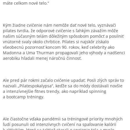
máte celkom nové telo.“
Kým žiadne cvičenie nám nemôže dať nové telo, vyznávači
pilates tvrdia, že odporové cvičenie s ľahkým závažím môže
našim súčasným telám dôležitým spôsobom pomôcť a posilniť
vnútorné svaly okolo chrbtice. Pilates si najskôr získalo
všeobecnú pozornosť koncom 90. rokov, keď celebrity ako
Madonna a Uma Thurman propagovali jeho výhody a nadšenci
aerobiku hľadali menej náročnú činnosť.
Ale pred pár rokmi začalo cvičenie upadať. Posli zlých správ to
nazvali „Pilatespokalypsa“, keďže sa do módy dostávali novšie
a intenzívnejšie fitnes trendy, ako napríklad spinning
a bootcamp tréningy.
Ale čiastočne vďaka pandémii sa tréningové priority mnohých
ľudí posunuli od intenzívnych cvičení na spaľovanie kalórií
k aktivitám, ktoré sa taktiež starali o spojenie tela a mysle,