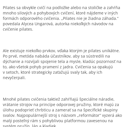
Pilates sa obvykle cvičí na podložke alebo na stoličke a zahŕňa
mnoho silových a pohybových cvičení, ktoré nájdeme v iných
formách odporového cvičenia. „Pilates nie je žiadna záhada.“
povedala Alycea Ungarová, autorka niekoľkých návodov na
cvičenie pilates.
Ale existuje niekoľko prvkov, vďaka ktorým je pilates unikátne.
Po prvé, metóda nabáda účastníkov, aby sa sústredili na
dýchanie a rozvíjali spojenie tela a mysle, kladúc pozornosť na
to, ako všetok pohyb pramení z jadra. Cvičenia sa opakujú
v setoch, ktoré strategicky zaťažujú svaly tak, aby ich
nevyčerpali.
Mnohé pilates cvičenia taktiež zahŕňajú špeciálne náradie,
vrátanie strojov na princípe odporovej pružiny, ktoré majú za
úlohu podoprieť chrbticu a zamerať sa na špecifické skupiny
svalov. Najpopulárnejší stroj s názvom „reformátor“ vyzerá ako
malý posteľný rám s pohyblivou platformou zavesenou na
systém pružín, lán a kladiek.