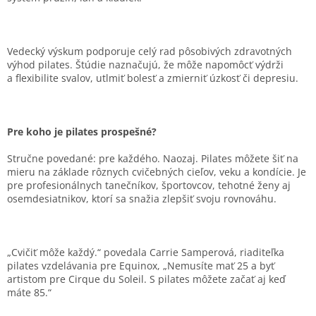
Vedecký výskum podporuje celý rad pôsobivých zdravotných
výhod pilates. Štúdie naznačujú, že môže napomôcť výdrži
a flexibilite svalov, utlmiť bolesť a zmierniť úzkosť či depresiu.
Pre koho je pilates prospešné?
Stručne povedané: pre každého. Naozaj. Pilates môžete šiť na
mieru na základe rôznych cvičebných cieľov, veku a kondície. Je
pre profesionálnych tanečníkov, športovcov, tehotné ženy aj
osemdesiatnikov, ktorí sa snažia zlepšiť svoju rovnováhu.
„Cvičiť môže každý.“ povedala Carrie Samperová, riaditeľka
pilates vzdelávania pre Equinox, „Nemusíte mať 25 a byť
artistom pre Cirque du Soleil. S pilates môžete začať aj keď
máte 85.“