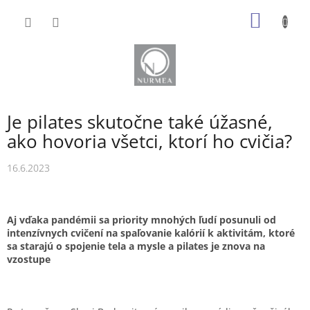
Prejsť
NÁKU
na
obsah
KOŠÍK
Je pilates skutočne také úžasné,
ako hovoria všetci, ktorí ho cvičia?
16.6.2023
Aj vďaka pandémii sa priority mnohých ľudí posunuli od
intenzívnych cvičení na spaľovanie kalórií k aktivitám, ktoré
sa starajú o spojenie tela a mysle a pilates je znova na
vzostupe