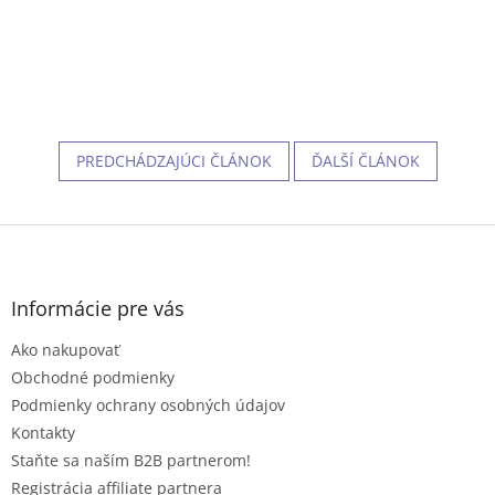
PREDCHÁDZAJÚCI ČLÁNOK
ĎALŠÍ ČLÁNOK
Z
á
p
ä
Informácie pre vás
t
Ako nakupovať
i
e
Obchodné podmienky
Podmienky ochrany osobných údajov
Kontakty
Staňte sa naším B2B partnerom!
Registrácia affiliate partnera