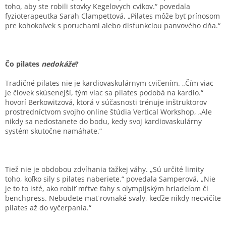
toho, aby ste robili stovky Kegelovych cvikov.“ povedala
fyzioterapeutka Sarah Clampettová, „Pilates môže byť prínosom
pre kohokoľvek s poruchami alebo disfunkciou panvového dňa.“
Čo pilates
nedokáže
?
Tradičné pilates nie je kardiovaskulárnym cvičením. „Čím viac
je človek skúsenejší, tým viac sa pilates podobá na kardio.“
hovorí Berkowitzová, ktorá v súčasnosti trénuje inštruktorov
prostredníctvom svojho online štúdia Vertical Workshop, „Ale
nikdy sa nedostanete do bodu, kedy svoj kardiovaskulárny
systém skutočne namáhate.“
Tiež nie je obdobou zdvíhania ťažkej váhy. „Sú určité limity
toho, koľko sily s pilates naberiete.“ povedala Samperová, „Nie
je to to isté, ako robiť mŕtve ťahy s olympijským hriadeľom či
benchpress. Nebudete mať rovnaké svaly, keďže nikdy necvičíte
pilates až do vyčerpania.“