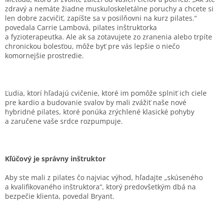
zdravý a nemáte žiadne muskuloskeletálne poruchy a chcete si
len dobre zacvičiť, zapíšte sa v posilňovni na kurz pilates.“
povedala Carrie Lambová, pilates inštruktorka
a fyzioterapeutka. Ale ak sa zotavujete zo zranenia alebo trpíte
chronickou bolesťou, môže byť pre vás lepšie o niečo
komornejšie prostredie.
Ľudia, ktorí hľadajú cvičenie, ktoré im pomôže splniť ich ciele
pre kardio a budovanie svalov by mali zvážiť naše nové
hybridné pilates, ktoré ponúka zrýchlené klasické pohyby
a zaručene vaše srdce rozpumpuje.
Kľúčový je správny inštruktor
Aby ste mali z pilates čo najviac výhod, hľadajte „skúseného
a kvalifikovaného inštruktora“, ktorý predovšetkým dbá na
bezpečie klienta, povedal Bryant.