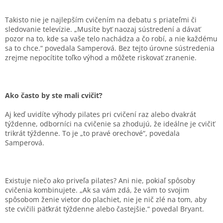
Takisto nie je najlepším cvičením na debatu s priateľmi či
sledovanie televízie. „Musíte byť naozaj sústredení a dávať
pozor na to, kde sa vaše telo nachádza a čo robí, a nie každému
sa to chce.“ povedala Samperová. Bez tejto úrovne sústredenia
zrejme nepocítite toľko výhod a môžete riskovať zranenie.
Ako často by ste mali cvičiť?
Aj keď uvidíte výhody pilates pri cvičení raz alebo dvakrát
týždenne, odborníci na cvičenie sa zhodujú, že ideálne je cvičiť
trikrát týždenne. To je „to pravé orechové“, povedala
Samperová.
Existuje niečo ako priveľa pilates? Ani nie, pokiaľ spôsoby
cvičenia kombinujete. „Ak sa vám zdá, že vám to svojim
spôsobom ženie vietor do plachiet, nie je nič zlé na tom, aby
ste cvičili päťkrát týždenne alebo častejšie.“ povedal Bryant.