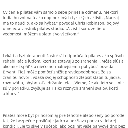
Cvičenie pilates vám samo o sebe prinesie odmenu, niektorí
ľudia ho vnímajú ako doplnok iných fyzických aktivít. „Naozaj
ma to naučilo, ako sa hýbať.“ povedal Chris Robinson, bojový
umelec a vlastník pilates štúdia, „A zistil som, že tieto
vedomosti môžem uplatniť vo všetkom.“
Lekári a fyzioterapeuti častokrát odporúčajú pilates ako spôsob
rehabilitácie ľuďom, ktorí sa zotavujú zo zranenia. „Môže slúžiť
ako most späť k o niečo normálnejšiemu pohybu.“ povedal
Bryant. Tiež môže pomôcť znížiť pravdepodobnosť, že sa
zraníte, hovorí, vďaka svojej schopnosti zlepšiť stabilitu jadra,
rovnováhu, ohybnosť a držanie tela. „Vieme, že ak tieto veci nie
sú v poriadku, zvyšuje sa riziko rôznych zranení svalov, kostí
a kĺbov.“
Pilates môže byť prínosom aj pre tehotné alebo ženy po pôrode
tak, že bezpečne posilňuje jadro a udržiava panvu v dobrej
kondícii. „Je to skvelý spôsob, ako posilniť vaše panvové dno bez