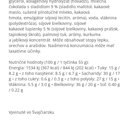
glycerol, kolagénový hydrolyzát (hovädzí), mliečna
čokoláda s sladidlom 9 % (sladidlo maltitol, kakaové
maslo, sušené plnotučné mlieko, kakaová
hmota, emulgátor sójový lecitín, aróma), voda, vláknina
(polydextróza), sójové bielkoviny, sójové
kakaové lupienky 5 % (sójové bielkoviny, kakaový prášok,
tapiokový škrob), palmový tuk, arómy, kurkuma
a jablkový koncentrát. Môže obsahovať stopy lepku,
orechov a arašidov. Nadmerná konzumácia môže mať
laxatívne účinky.
Nutričné hodnoty (100 g / 1 tyčinka 55 g):
Energia: 1534 kJ (367 kcal) / 844 kJ (202 kcal) • Tuky: 15 g /
8.2 g • z toho nasýtené: 8.5 g / 4.7 g • Sacharidy: 30 g / 17
g • z toho cukry: 0.6 g / 0.3 g • z toho polyoly: 27 g / 15 g •
Vláknina: 5.5 g / 3.0 g • Bielkoviny: 36 g / 20 g • Soľ: 0.40 g
/ 0.22 g
Vyvinuté vo Švajčiarsku