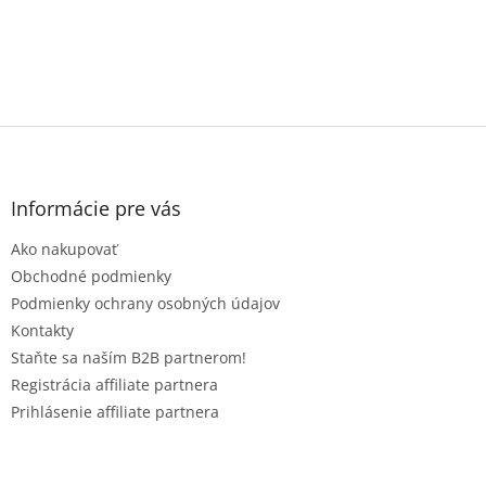
Z
á
p
ä
Informácie pre vás
t
Ako nakupovať
i
e
Obchodné podmienky
Podmienky ochrany osobných údajov
Kontakty
Staňte sa naším B2B partnerom!
Registrácia affiliate partnera
Prihlásenie affiliate partnera