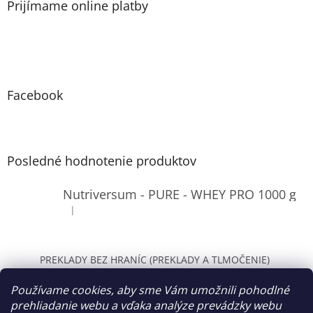
Prijímame online platby
Facebook
Posledné hodnotenie produktov
Nutriversum - PURE - WHEY PRO 1000 g
|
Hodnotenie produktu je 4 z 5 hviezdičiek.
PREKLADY BEZ HRANÍC (PREKLADY A TLMOČENIE)
WOLT Bratislava
Používame cookies, aby sme Vám umožnili pohodlné
prehliadanie webu a vďaka analýze prevádzky webu