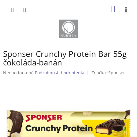
Prejsť
NÁKU
na
obsah
KOŠÍK
Sponser Crunchy Protein Bar 55g
čokoláda-banán
Priemerné
Neohodnotené
Podrobnosti hodnotenia
Značka:
Sponser
hodnotenie
produktu
je
0,0
z
5
hviezdičiek.