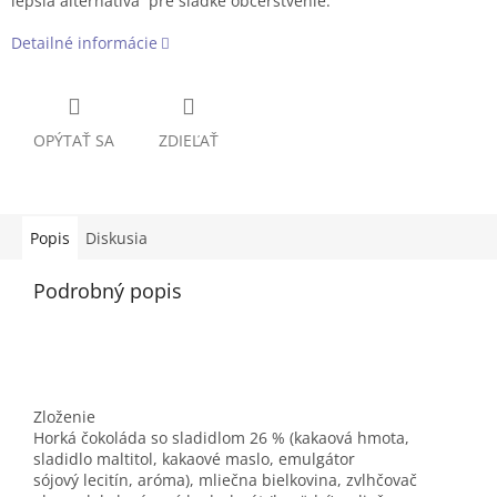
lepšia alternatíva pre sladké občerstvenie.
Detailné informácie
OPÝTAŤ SA
ZDIEĽAŤ
Popis
Diskusia
Podrobný popis
Zloženie
Horká čokoláda so sladidlom 26 % (kakaová hmota,
sladidlo maltitol, kakaové maslo, emulgátor
sójový lecitín, aróma), mliečna bielkovina, zvlhčovač