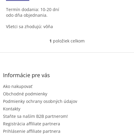
z
Termín dodania: 10-20 dní
5
odo dňa objednania.
hviezdičiek.
Všetci sa zhodujú: vôňa
čerstvo upečeného koláčika
je tá najlepšia.
1
položiek celkom
O
v
Weider Proteín Cookie je
l
Z
nielen chutné občerstvenie,
á
á
je to tiež mimoriadny zdroj
d
rastlinných bielkovín.
p
a
ä
Informácie pre vás
c
t
i
Ako nakupovať
i
e
e
p
Obchodné podmienky
r
Podmienky ochrany osobných údajov
v
Kontakty
k
Staňte sa naším B2B partnerom!
y
v
Registrácia affiliate partnera
ý
Prihlásenie affiliate partnera
p