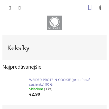
Prejsť
NÁKU
na
obsah
KOŠÍK
Keksíky
Najpredávanejšie
WEIDER PROTEIN COOKIE (proteínové
sušienky) 90 G
Skladom
(3 ks)
€2,90
R