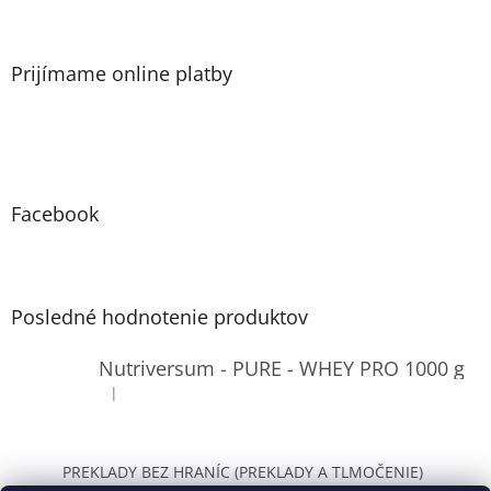
i
s
u
Prijímame online platby
Facebook
Posledné hodnotenie produktov
Nutriversum - PURE - WHEY PRO 1000 g
|
Hodnotenie produktu je 4 z 5 hviezdičiek.
PREKLADY BEZ HRANÍC (PREKLADY A TLMOČENIE)