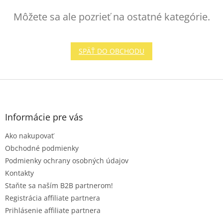
Môžete sa ale pozrieť na ostatné kategórie.
SPÄŤ DO OBCHODU
Z
á
p
ä
Informácie pre vás
t
Ako nakupovať
i
e
Obchodné podmienky
Podmienky ochrany osobných údajov
Kontakty
Staňte sa naším B2B partnerom!
Registrácia affiliate partnera
Prihlásenie affiliate partnera