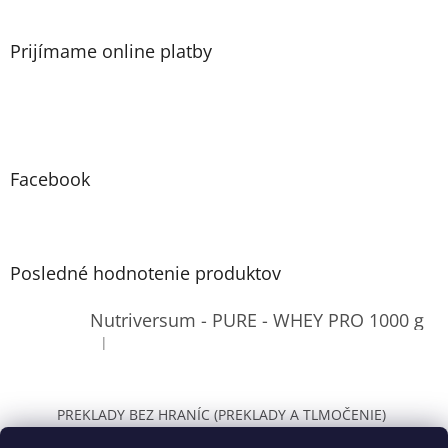
Prijímame online platby
Facebook
Posledné hodnotenie produktov
Nutriversum - PURE - WHEY PRO 1000 g
|
Hodnotenie produktu je 4 z 5 hviezdičiek.
PREKLADY BEZ HRANÍC (PREKLADY A TLMOČENIE)
WOLT Bratislava