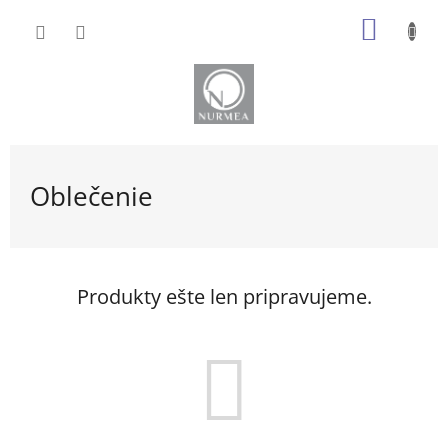
Prejsť
NÁKU
na
obsah
KOŠÍK
Oblečenie
Produkty ešte len pripravujeme.