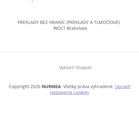
|
Hodnotenie produktu je 4 z 5 hviezdičiek.
PREKLADY BEZ HRANÍC (PREKLADY A TLMOČENIE)
WOLT Bratislava
Vytvoril Shoptet
Copyright 2026
NURMEA
. Všetky práva vyhradené.
Upraviť
nastavenie cookies