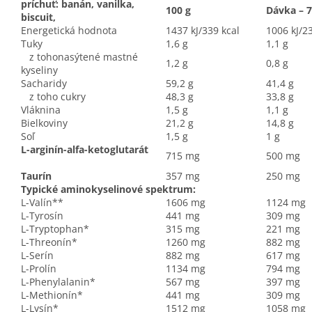
príchuť: banán, vanilka,
100 g
Dávka – 7
biscuit,
Energetická hodnota
1437 kJ/339 kcal
1006 kJ/2
Tuky
1,6 g
1,1 g
z tohonasýtené mastné
1,2 g
0,8 g
kyseliny
Sacharidy
59,2 g
41,4 g
z toho cukry
48,3 g
33,8 g
Vláknina
1,5 g
1,1 g
Bielkoviny
21,2 g
14,8 g
Soľ
1,5 g
1 g
L-arginín-alfa-ketoglutarát
715 mg
500 mg
Taurín
357 mg
250 mg
Typické aminokyselinové spektrum:
L-Valín**
1606 mg
1124 mg
L-Tyrosín
441 mg
309 mg
L-Tryptophan*
315 mg
221 mg
L-Threonín*
1260 mg
882 mg
L-Serín
882 mg
617 mg
L-Prolín
1134 mg
794 mg
L-Phenylalanin*
567 mg
397 mg
L-Methionín*
441 mg
309 mg
L-Lysín*
1512 mg
1058 mg