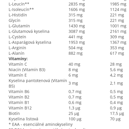
L-Leucín**
2835 mg
1985 mg
L-Isoleucín**
1606 mg
1124 mg
L-Histidín
315 mg
221 mg
Glycín
315 mg
221 mg
L-Glutamín
1430 mg
1001 mg
L-Glutamová kyselina
3087 mg
2161 mg
L-Cysteín
441 mg
309 mg
L-Asparágová kyselina
1953 mg
1367 mg
L-Arginín
504 mg
353 mg
L-Alanín
882 mg
617 mg
Vitamíny:
Vitamín C
40 mg
28 mg
Niacín (Vitamín B3)
8 mg
5,6 mg
Vitamín E
6 mg
4,2 mg
Kyselina pantotenová (Vitamín
3 mg
2,1 mg
B5)
Vitamín B6
0,7 mg
0,5 mg
Vitamín B2
0,7 mg
0,5 mg
Vitamín B1
0,6 mg
0,4 mg
Vitamín B12
1,3 µg
0,9 µg
Biotín
25 μg
17,5 μg
Kyselina listová
100 µg
70 µg
* EAA - esenciálné aminokyseliny