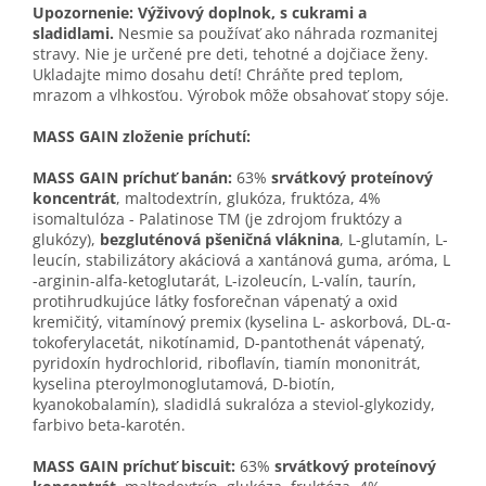
Upozornenie:
Výživový doplnok, s cukrami a
sladidlami.
Nesmie sa používať ako náhrada rozmanitej
stravy. Nie je určené pre deti, tehotné a dojčiace ženy.
Ukladajte mimo dosahu detí! Chráňte pred teplom,
mrazom a vlhkosťou. Výrobok môže obsahovať stopy sóje.
MASS GAIN zloženie príchutí:
MASS GAIN príchuť banán:
63%
srvátkový proteínový
koncentrát
, maltodextrín, glukóza, fruktóza, 4%
isomaltulóza - Palatinose TM (je zdrojom fruktózy a
glukózy),
bezgluténová pšeničná vláknina
, L-glutamín, L-
leucín, stabilizátory akáciová a xantánová guma, aróma, L
-arginin-alfa-ketoglutarát, L-izoleucín, L-valín, taurín,
protihrudkujúce látky fosforečnan vápenatý a oxid
kremičitý, vitamínový premix (kyselina L- askorbová, DL-α-
tokoferylacetát, nikotínamid, D-pantothenát vápenatý,
pyridoxín hydrochlorid, riboflavín, tiamín mononitrát,
kyselina pteroylmonoglutamová, D-biotín,
kyanokobalamín), sladidlá sukralóza a steviol-glykozidy,
farbivo beta-karotén.
MASS GAIN príchuť biscuit:
63%
srvátkový proteínový