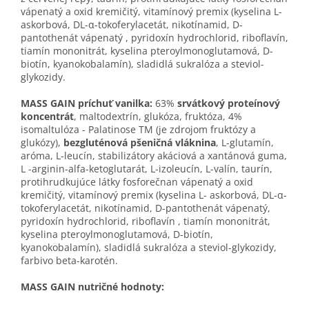
vápenatý a oxid kremičitý, vitamínový premix (kyselina L-
askorbová, DL-α-tokoferylacetát, nikotínamid, D-
pantothenát vápenatý , pyridoxín hydrochlorid, riboflavín,
tiamín mononitrát, kyselina pteroylmonoglutamová, D-
biotín, kyanokobalamín), sladidlá sukralóza a steviol-
glykozidy.
MASS GAIN príchuť vanilka:
63%
srvátkový proteínový
koncentrát
, maltodextrín, glukóza, fruktóza, 4%
isomaltulóza - Palatinose TM (je zdrojom fruktózy a
glukózy),
bezgluténová pšeničná vláknina
, L-glutamín,
aróma, L-leucín, stabilizátory akáciová a xantánová guma,
L -arginin-alfa-ketoglutarát, L-izoleucín, L-valín, taurín,
protihrudkujúce látky fosforečnan vápenatý a oxid
kremičitý, vitamínový premix (kyselina L- askorbová, DL-α-
tokoferylacetát, nikotínamid, D-pantothenát vápenatý,
pyridoxín hydrochlorid, riboflavín , tiamín mononitrát,
kyselina pteroylmonoglutamová, D-biotín,
kyanokobalamín), sladidlá sukralóza a steviol-glykozidy,
farbivo beta-karotén.
MASS GAIN nutričné hodnoty: