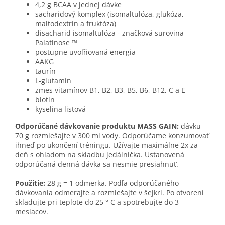
4,2 g BCAA v jednej dávke
sacharidový komplex (isomaltulóza, glukóza,
maltodextrín a fruktóza)
disacharid isomaltulóza - značková surovina
Palatinose ™
postupne uvoľňovaná energia
AAKG
taurín
L-glutamín
zmes vitamínov B1, B2, B3, B5, B6, B12, C a E
biotín
kyselina listová
Odporúčané dávkovanie produktu MASS GAIN:
dávku
70 g rozmiešajte v 300 ml vody. Odporúčame konzumovať
ihneď po ukončení tréningu. Užívajte maximálne 2x za
deň s ohľadom na skladbu jedálnička. Ustanovená
odporúčaná denná dávka sa nesmie presiahnuť.
Použitie:
28 g = 1 odmerka. Podľa odporúčaného
dávkovania odmerajte a rozmiešajte v šejkri. Po otvorení
skladujte pri teplote do 25 ° C a spotrebujte do 3
mesiacov.