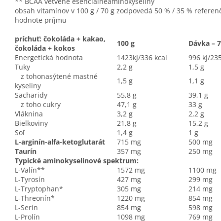
** BCAA vetvené esenciálnéaminokyseliny
obsah vitamínov v 100 g / 70 g zodpovedá 50 % / 35 % referen
hodnote príjmu
príchuť: čokoláda + kakao,
100 g
Dávka – 7
čokoláda + kokos
Energetická hodnota
1423kJ/336 kcal
996 kJ/235
Tuky
2,2 g
1,5 g
z tohonasýtené mastné
1,5 g
1,1 g
kyseliny
Sacharidy
55,8 g
39,1 g
z toho cukry
47,1 g
33 g
Vláknina
3,2 g
2,2 g
Bielkoviny
21,8 g
15,2 g
Soľ
1,4 g
1 g
L-arginín-alfa-ketoglutarát
715 mg
500 mg
Taurín
357 mg
250 mg
Typické aminokyselinové spektrum:
L-Valín**
1572 mg
1100 mg
L-Tyrosín
427 mg
299 mg
L-Tryptophan*
305 mg
214 mg
L-Threonín*
1220 mg
854 mg
L-Serín
854 mg
598 mg
L-Prolín
1098 mg
769 mg