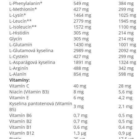
L-Phenylalanin*
549 mg
384 mg
L-Methionín*
427 mg
299 mg
L-Lysín*
1464 mg
1025 mg
L-Leucín**
2779 mg
1945 mg
L-Isoleucín**
1572 mg
1100 mg
L-Histidín
305 mg
214 mg
Glycín
305 mg
214 mg
L-Glutamín
1430 mg
1001 mg
L-Glutamová kyselina
2989 mg
2092 mg
L-Cysteín
427 mg
299 mg
L-Asparágová kyselina
1891 mg
1324 mg
L-Arginín
488 mg
342 mg
L-Alanín
854 mg
598 mg
Vitamíny:
Vitamín C
40 mg
28 mg
Niacín (Vitamin B3)
8 mg
5,6 mg
Vitamín E
6 mg
4,2 mg
Kyselina pantotenová (Vitamín
3 mg
2,1 mg
B5)
Vitamín B6
0,7 mg
0,5 mg
Vitamín B2
0,7 mg
0,5 mg
Vitamín B1
0,6 mg
0,4 mg
Vitamín B12
1,3 µg
0,9 µg
Biotín
25 μg
17,5 μg