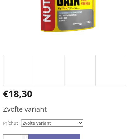
€18,30
Jednotková
Zvoľte variant
cena:
Príchuť