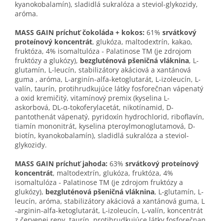
kyanokobalamín), sladidlá sukralóza a steviol-glykozidy,
aróma.
MASS GAIN príchuť čokoláda + kokos:
61%
srvátkový
proteínový koncentrát
, glukóza, maltodextrín, kakao,
fruktóza, 4% isomaltulóza - Palatinose TM (je zdrojom
fruktózy a glukózy),
bezgluténová pšeničná vláknina
, L-
glutamín, L-leucín, stabilizátory akáciová a xantánová
guma , aróma, L-arginín-alfa-ketoglutarát, L-izoleucín, L-
valín, taurín, protihrudkujúce látky fosforečnan vápenatý
a oxid kremičitý, vitamínový premix (kyselina L-
askorbová, DL-α-tokoferylacetát, nikotínamid, D-
pantothenát vápenatý, pyridoxín hydrochlorid, riboflavín,
tiamín mononitrát, kyselina pteroylmonoglutamová, D-
biotín, kyanokobalamín), sladidlá sukralóza a steviol-
glykozidy.
MASS GAIN príchuť jahoda:
63%
srvátkový proteínový
koncentrát
, maltodextrín, glukóza, fruktóza, 4%
isomaltulóza - Palatinose TM (je zdrojom fruktózy a
glukózy),
bezgluténová pšeničná vláknina
, L-glutamín, L-
leucín, aróma, stabilizátory akáciová a xantánová guma, L
-arginin-alfa-ketoglutarát, L-izoleucín, L-valín, koncentrát
z červenej repy, taurín, protihrudkujúce látky fosforečnan