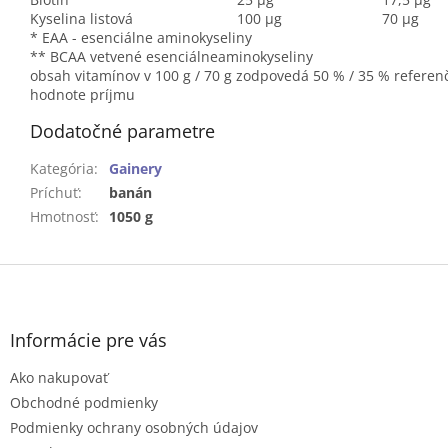
Kyselina listová
100 µg
70 µg
* EAA - esenciálne aminokyseliny
** BCAA vetvené esenciálneaminokyseliny
obsah vitamínov v 100 g / 70 g zodpovedá 50 % / 35 % referen
hodnote príjmu
Dodatočné parametre
Kategória
:
Gainery
Príchuť
:
banán
Hmotnosť
:
1050 g
Z
á
p
ä
Informácie pre vás
t
Ako nakupovať
i
e
Obchodné podmienky
Podmienky ochrany osobných údajov