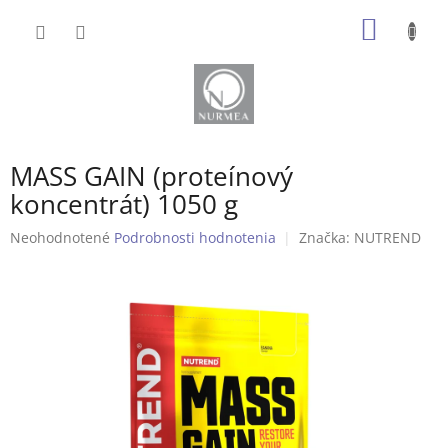
Prejsť
NÁKU
na
obsah
KOŠÍK
MASS GAIN (proteínový
koncentrát) 1050 g
Priemerné
Neohodnotené
Podrobnosti hodnotenia
Značka:
NUTREND
hodnotenie
produktu
je
0,0
z
5
hviezdičiek.