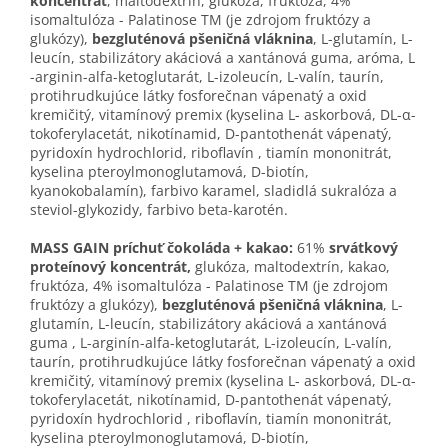
koncentrát
, maltodextrín, glukóza, fruktóza, 4%
isomaltulóza - Palatinose TM (je zdrojom fruktózy a
glukózy),
bezgluténová pšeničná vláknina
, L-glutamín, L-
leucín, stabilizátory akáciová a xantánová guma, aróma, L
-arginin-alfa-ketoglutarát, L-izoleucín, L-valín, taurín,
protihrudkujúce látky fosforečnan vápenatý a oxid
kremičitý, vitamínový premix (kyselina L- askorbová, DL-α-
tokoferylacetát, nikotínamid, D-pantothenát vápenatý,
pyridoxín hydrochlorid, riboflavín , tiamín mononitrát,
kyselina pteroylmonoglutamová, D-biotín,
kyanokobalamín), farbivo karamel, sladidlá sukralóza a
steviol-glykozidy, farbivo beta-karotén.
MASS GAIN príchuť čokoláda + kakao:
61%
srvátkový
proteínový koncentrát,
glukóza, maltodextrín, kakao,
fruktóza, 4% isomaltulóza - Palatinose TM (je zdrojom
fruktózy a glukózy),
bezgluténová pšeničná vláknina
, L-
glutamín, L-leucín, stabilizátory akáciová a xantánová
guma , L-arginín-alfa-ketoglutarát, L-izoleucín, L-valín,
taurín, protihrudkujúce látky fosforečnan vápenatý a oxid
kremičitý, vitamínový premix (kyselina L- askorbová, DL-α-
tokoferylacetát, nikotínamid, D-pantothenát vápenatý,
pyridoxín hydrochlorid , riboflavín, tiamín mononitrát,
kyselina pteroylmonoglutamová, D-biotín,