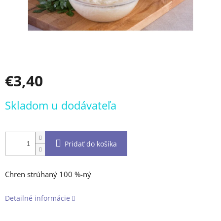
€3,40
Jednotková
Skladom u dodávateľa
cena:
Pridať do košíka
Chren strúhaný 100 %-ný
Detailné informácie