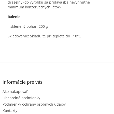
draselný (do výrobku sa pridáva iba nevyhnutné
minimum konzervačných látok)
Balenie
–
sklenen
ý pohár, 200 g
Skladovanie: Skladujte pri teplote do +10°C
Z
á
p
ä
Informácie pre vás
t
Ako nakupovať
i
e
Obchodné podmienky
Podmienky ochrany osobných údajov
Kontakty