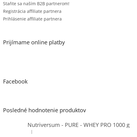
Staňte sa naším B2B partnerom!
Registrácia affiliate partnera
Prihlásenie affiliate partnera
Prijímame online platby
Facebook
Posledné hodnotenie produktov
Nutriversum - PURE - WHEY PRO 1000 g
|
Hodnotenie produktu je 4 z 5 hviezdičiek.