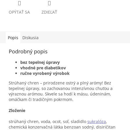
OPÝTAŤ SA
ZDIEĽAŤ
Popis
Diskusia
Podrobný popis
bez tepelnej úpravy
vhodné pre diabetikov
ručne vyrobený výrobok
Strúhaný chren – prirodzene ostrý a plný arómy! Bez
tepelnej úpravy, so zachovanou intenzívnou chuťou a
výraznou arómou. Skvele sa hodí k mäsu, údeninám,
omáčkam či tradičným pokrmom.
Zloženie
strúhaný chren, voda, ocot, soľ, sladidlo
sukralóza
,
chemická konzervačná látka benzoan sodný, disiričitan