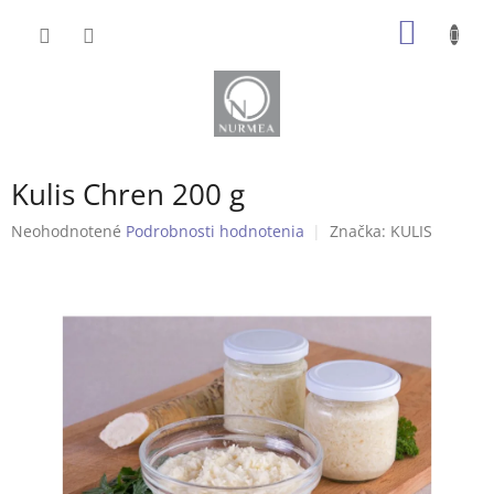
Prejsť
NÁKU
na
obsah
KOŠÍK
Kulis Chren 200 g
Priemerné
Neohodnotené
Podrobnosti hodnotenia
Značka:
KULIS
hodnotenie
produktu
je
0,0
z
5
hviezdičiek.