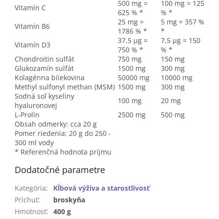
500 mg =
100 mg = 125
Vitamín C
625 % *
% *
25 mg =
5 mg = 357 %
Vitamín B6
1786 % *
*
37,5 µg =
7,5 µg = 150
Vitamín D3
750 % *
% *
Chondroitin sulfát
750 mg
150 mg
Glukozamín sulfát
1500 mg
300 mg
Kolagénna bíiekovina
50000 mg
10000 mg
Methyl sulfonyl methan (MSM)
1500 mg
300 mg
Sodná soľ kyseliny
100 mg
20 mg
hyaluronovej
L-Prolín
2500 mg
500 mg
Obsah odmerky: cca 20 g
Pomer riedenia: 20 g do 250 -
300 ml vody
* Referenčná hodnota príjmu
Dodatočné parametre
Kategória
:
Kĺbová výživa a starostlivosť
Príchuť
:
broskyňa
Hmotnosť
:
400 g