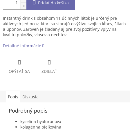
Pridať do košíka
Instantný drink s obsahom 11 účinných látok je určený pre
aktívnych jedincov, ktorí sa starajú o výživu svojich kĺbov, šliach
a úponov. Zároveň je žiadaný aj pre svoj pozitívny vplyv na
kvalitu pokožky, vlasov a nechtov.
Detailné informácie
OPÝTAŤ SA
ZDIEĽAŤ
Popis
Diskusia
Podrobný popis
kyselina hyaluronová
kolagénna bielkovina