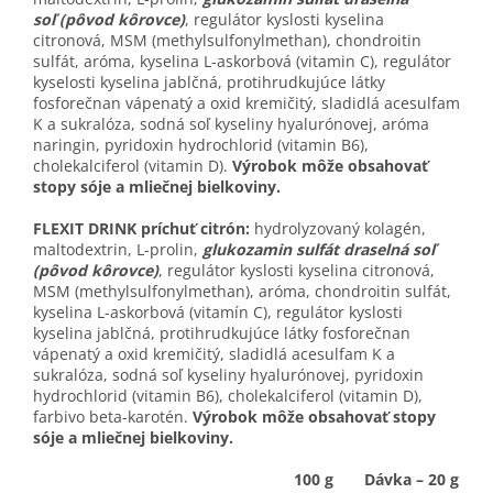
soľ (pôvod kôrovce)
, regulátor kyslosti kyselina
citronová, MSM (methylsulfonylmethan), chondroitin
sulfát, aróma, kyselina L-askorbová (vitamin C), regulátor
kyselosti kyselina jablčná, protihrudkujúce látky
fosforečnan vápenatý a oxid kremičitý, sladidlá acesulfam
K a sukralóza, sodná soľ kyseliny hyalurónovej, aróma
naringin, pyridoxin hydrochlorid (vitamin B6),
cholekalciferol (vitamin D).
Výrobok môže obsahovať
stopy sóje a mliečnej bielkoviny.
FLEXIT DRINK príchuť citrón:
hydrolyzovaný kolagén,
maltodextrin, L-prolin,
glukozamin sulfát draselná soľ
(pôvod kôrovce)
, regulátor kyslosti kyselina citronová,
MSM (methylsulfonylmethan), aróma, chondroitin sulfát,
kyselina L-askorbová (vitamín C), regulátor kyslosti
kyselina jablčná, protihrudkujúce látky fosforečnan
vápenatý a oxid kremičitý, sladidlá acesulfam K a
sukralóza, sodná soľ kyseliny hyalurónovej, pyridoxin
hydrochlorid (vitamin B6), cholekalciferol (vitamin D),
farbivo beta-karotén.
Výrobok môže obsahovať stopy
sóje a mliečnej bielkoviny.
100 g
Dávka – 20 g