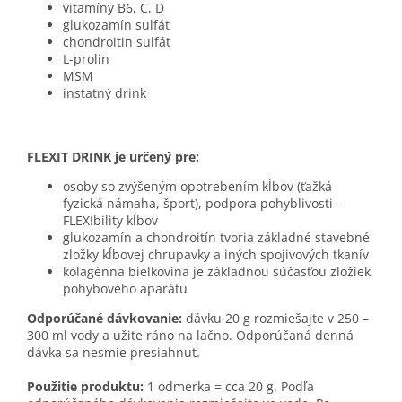
vitamíny B6, C, D
glukozamín sulfát
chondroitin sulfát
L-prolin
MSM
instatný drink
FLEXIT DRINK je určený pre:
osoby so zvýšeným opotrebením kĺbov (ťažká
fyzická námaha, šport), podpora pohyblivosti –
FLEXIbility kĺbov
glukozamín a chondroitín tvoria základné stavebné
zložky kĺbovej chrupavky a iných spojivových tkanív
kolagénna bielkovina je základnou súčasťou zložiek
pohybového aparátu
Odporúčané dávkovanie:
dávku 20 g rozmiešajte v 250 –
300 ml vody a užite ráno na lačno. Odporúčaná denná
dávka sa nesmie presiahnuť.
Použitie produktu:
1 odmerka = cca 20 g. Podľa