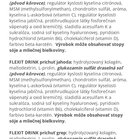
(pôvod kôrovce)
, regulátor kyslosti kyselina citrónová,
MSM (methylsulfonylmethan), chondroitin sulfát, aróma,
kyselina L-askorbová (vitamin C), regulátor kyselosti
kyselina jablčná, protihrudkujúce látky fosforečnan
vápenatý a oxid kremičitý, sladidla acesulfam K a
sukralóza, sodná soľ kyseliny hyaluronovej, pyridoxin
hydrochlorid (vitamín B6), cholekalciferol (vitamín D),
farbivo beta-karotén.
Výrobok môže obsahovať stopy
sóje a mliečnej bielkoviny.
FLEXIT DRINK príchuť jahoda:
hydrolyzovaný kolagén,
maltodextrin, L-prolin,
glukozamín sulfát draselná soľ
(pôvod kôrovce)
, regulátor kyslosti kyselina citronová,
MSM (methylsulfonylmethan), chondroitin sulfát, aróma,
kyselina L-askorbová (vitamin C), regulátor kyselosti
kyselina jablčná, protihrudkujúce látky fosforečnan
vápenatý a oxid kremičitý, sladidlá acesulfam K a
sukralóza, sodná soľ kyseliny hyaluronovej, pyridoxin
hydrochlorid (vitamin B6), cholekalciferol (vitamin D),
farbivo beta-karotén.
Výrobok môže obsahovať stopy
sóje a mliečnej bielkoviny.
FLEXIT DRINK príchuť grep:
hydrolyzovaný kolagén,
maltodextrin, L-prolin,
glukozamín sulfát draselná