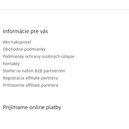
Z
á
p
ä
Informácie pre vás
t
Ako nakupovať
i
e
Obchodné podmienky
Podmienky ochrany osobných údajov
Kontakty
Staňte sa naším B2B partnerom!
Registrácia affiliate partnera
Prihlásenie affiliate partnera
Prijímame online platby