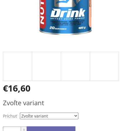
€16,60
Jednotková
Zvoľte variant
cena:
Príchuť