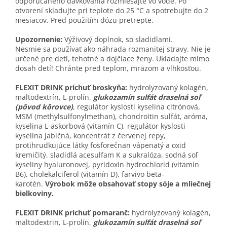
odporúčaného dávkovania rozmiešajte vo vode. Po
otvorení skladujte pri teplote do 25 °C a spotrebujte do 2
mesiacov. Pred použitím dózu pretrepte.
Upozornenie:
Výživový doplnok, so sladidlami.
Nesmie sa používať ako náhrada rozmanitej stravy. Nie je
určené pre deti, tehotné a dojčiace ženy. Ukladajte mimo
dosah detí! Chránte pred teplom, mrazom a vlhkosťou.
FLEXIT DRINK príchuť broskyňa:
hydrolyzovaný kolagén,
maltodextrín, L-prolín,
glukozamín sulfát draselná soľ
(pôvod kôrovce)
, regulátor kyslosti kyselina citrónová,
MSM (methylsulfonylmethan), chondroitin sulfát, aróma,
kyselina L-askorbová (vitamín C), regulátor kyslosti
kyselina jablčná, koncentrát z červenej repy,
protihrudkujúce látky fosforečnan vápenatý a oxid
kremičitý, sladidlá acesulfam K a sukralóza, sodná soľ
kyseliny hyaluronovej, pyridoxin hydrochlorid (vitamín
B6), cholekalciferol (vitamín D), farvivo beta-
karotén.
Výrobok môže obsahovať stopy sóje a mliečnej
bielkoviny.
FLEXIT DRINK príchuť pomaranč:
hydrolyzovaný kolagén,
maltodextrin, L-prolín,
glukozamín sulfát draselná soľ