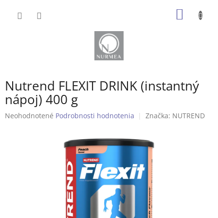
Prejsť
NÁKU
na
obsah
KOŠÍK
Nutrend FLEXIT DRINK (instantný
nápoj) 400 g
Priemerné
Neohodnotené
Podrobnosti hodnotenia
Značka:
NUTREND
hodnotenie
produktu
je
0,0
z
5
hviezdičiek.