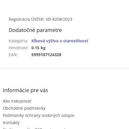
Registrácia ÚVZSR: VD-8208/2023
Dodatočné parametre
Kategória
:
Kĺbová výživa a starostlivosť
Hmotnosť
:
0.15 kg
EAN
:
5999107124328
Z
á
p
ä
Informácie pre vás
t
Ako nakupovať
i
e
Obchodné podmienky
Podmienky ochrany osobných údajov
Kontakty