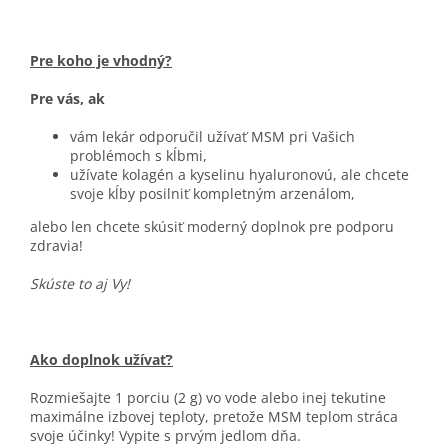
Pre koho je vhodný?
Pre vás, ak
vám lekár odporučil užívať MSM pri Vašich
problémoch s kĺbmi,
užívate kolagén a kyselinu hyaluronovú, ale chcete
svoje kĺby posilniť kompletným arzenálom,
alebo len chcete skúsiť moderný doplnok pre podporu
zdravia!
Skúste to aj Vy!
Ako doplnok užívať?
Rozmiešajte 1 porciu (2 g) vo vode alebo inej tekutine
maximálne izbovej teploty, pretože MSM teplom stráca
svoje účinky! Vypite s prvým jedlom dňa.