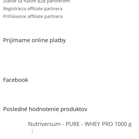
Staňte sa naším B2B partnerom!
Registrácia affiliate partnera
Prihlásenie affiliate partnera
Prijímame online platby
Facebook
Posledné hodnotenie produktov
Nutriversum - PURE - WHEY PRO 1000 g
|
Hodnotenie produktu je 4 z 5 hviezdičiek.