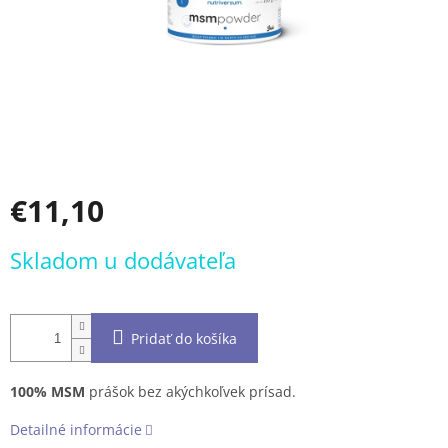
€11,10
Jednotková
Skladom u dodávateľa
cena:
Pridať do košíka
100% MSM
prášok bez akýchkoľvek prísad.
Detailné informácie