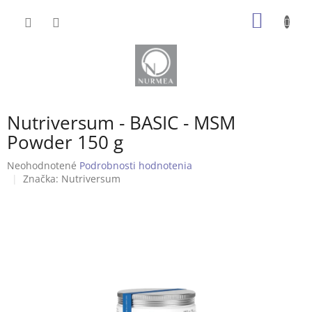
Prejsť
NÁKU
na
obsah
KOŠÍK
Nutriversum - BASIC - MSM
Powder 150 g
Priemerné
Neohodnotené
Podrobnosti hodnotenia
hodnotenie
Značka:
Nutriversum
produktu
je
0,0
z
5
hviezdičiek.