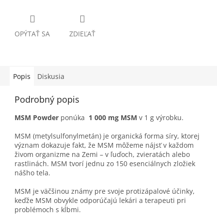
OPÝTAŤ SA
ZDIEĽAŤ
Popis
Diskusia
Podrobný popis
MSM Powder
ponúka
1 000 mg MSM
v 1 g výrobku.
MSM (metylsulfonylmetán) je organická forma síry, ktorej
význam dokazuje fakt, že MSM môžeme nájsť v každom
živom organizme na Zemi – v ľuďoch, zvieratách alebo
rastlinách. MSM tvorí jednu zo 150 esenciálnych zložiek
nášho tela.
MSM je väčšinou známy pre svoje protizápalové účinky,
keďže MSM obvykle odporúčajú lekári a terapeuti pri
problémoch s kĺbmi.