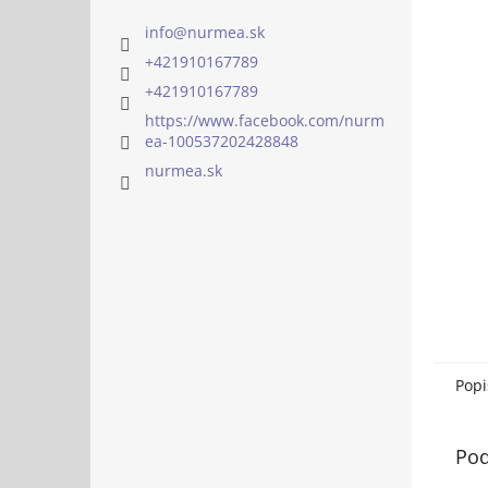
info
@
nurmea.sk
+421910167789
+421910167789
https://www.facebook.com/nurm
ea-100537202428848
nurmea.sk
Popi
Pod