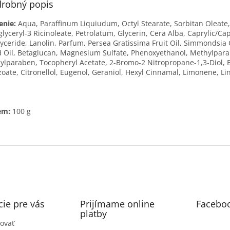
robný popis
enie:
A
qua, Paraffinum Liquiudum, Octyl Stearate, Sorbitan Oleate,
glyceryl-3 Ricinoleate, Petrolatum, Glycerin, Cera Alba, Caprylic/Cap
lyceride, Lanolin, Parfum, Persea Gratissima Fruit Oil, Simmondsia
 Oil, Betaglucan, Magnesium Sulfate, Phenoxyethanol, Methylpar
ylparaben, Tocopheryl Acetate, 2-Bromo-2 Nitropropane-1,3-Diol, 
oate, Citronellol, Eugenol, Geraniol, Hexyl Cinnamal, Limonene, Li
em:
100 g
ie pre vás
Prijímame online
Facebo
platby
ovať