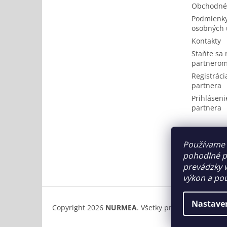
Obchodné
Podmienky
osobných 
Kontakty
Staňte sa
partnerom
Registrácia
partnera
Prihlásenie
partnera
Používame 
pohodlné p
prevádzky w
výkon a pou
Nastave
Copyright 2026
NURMEA
. Všetky práva vyhradené.