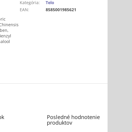
Kategória
:
Telo
EAN
:
8585001985621
ric
 Chinensis
aben,
Benzyl
nalool
ok
Posledné hodnotenie
produktov