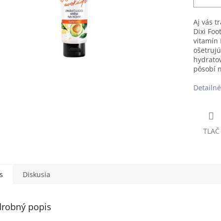
Aj vás t
Dixi Foo
vitamín 
ošetrujú
hydratov
pôsobí n
Detailné
TLAČ
s
Diskusia
robný popis