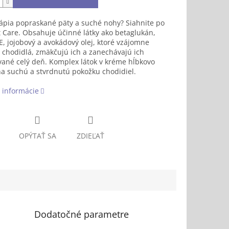
rápia popraskané päty a suché nohy? Siahnite po
t Care. Obsahuje účinné látky ako betaglukán,
E, jojobový a avokádový olej, ktoré vzájomne
 chodidlá, zmäkčujú ich a zanechávajú ich
ané celý deň. Komplex látok v kréme hĺbkovo
a suchú a stvrdnutú pokožku chodidiel.
 informácie
OPÝTAŤ SA
ZDIEĽAŤ
Dodatočné parametre