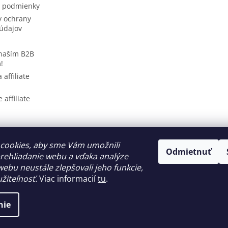
 podmienky
 ochrany
údajov
 naším B2B
!
 affiliate
 affiliate
cookies, aby sme Vám umožnili
PREKLADY BEZ HRANÍC (PREKLADY A TLMOČENIE)
WOLT Bratislava
Odmietnuť
rehliadanie webu a vďaka analýze
ebu neustále zlepšovali jeho funkcie,
žiteľnosť.
Viac informacií
tu
.
nie
Upraviť nastavenie cookies