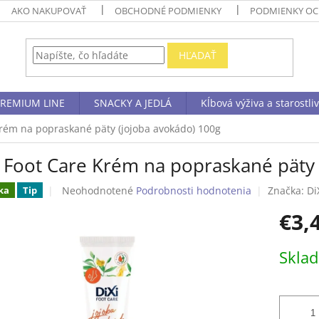
AKO NAKUPOVAŤ
OBCHODNÉ PODMIENKY
PODMIENKY OC
HĽADAŤ
REMIUM LINE
SNACKY A JEDLÁ
Kĺbová výživa a starostli
Krém na popraskané päty (jojoba avokádo) 100g
i Foot Care Krém na popraskané päty
Priemerné
Neohodnotené
Podrobnosti hodnotenia
Značka:
Di
ka
Tip
hodnotenie
€3,
produktu
je
0,0
Jednotk
Skla
z
cena:
5
hviezdičiek.