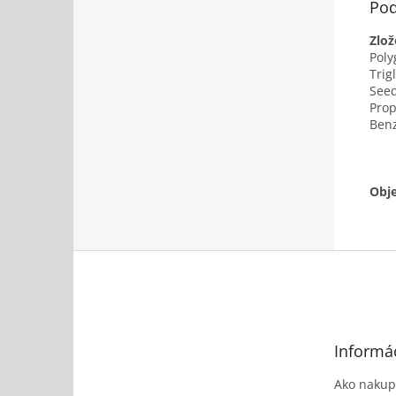
Pod
Zlož
Poly
Trig
Seed
Prop
Benz
Obj
Z
á
p
ä
t
Informác
i
e
Ako nakup