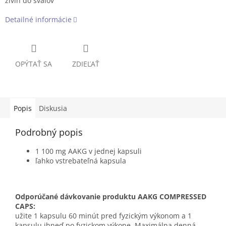
živín do svalov
Detailné informácie
OPÝTAŤ SA
ZDIEĽAŤ
Popis
Diskusia
Podrobný popis
1 100 mg AAKG v jednej kapsuli
ľahko vstrebateľná kapsula
Odporúčané dávkovanie produktu AAKG COMPRESSED
CAPS:
užite 1 kapsulu 60 minút pred fyzickým výkonom a 1
kapsulu ihneď po fyzickom výkone. Maximálna denná