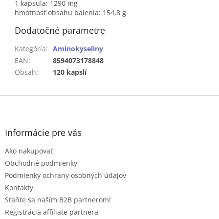
1 kapsula: 1290 mg
hmotnosť obsahu balenia: 154,8 g
Dodatočné parametre
Kategória
:
Aminokyseliny
EAN
:
8594073178848
Obsah
:
120 kapslí
Z
á
p
ä
Informácie pre vás
t
Ako nakupovať
i
e
Obchodné podmienky
Podmienky ochrany osobných údajov
Kontakty
Staňte sa naším B2B partnerom!
Registrácia affiliate partnera