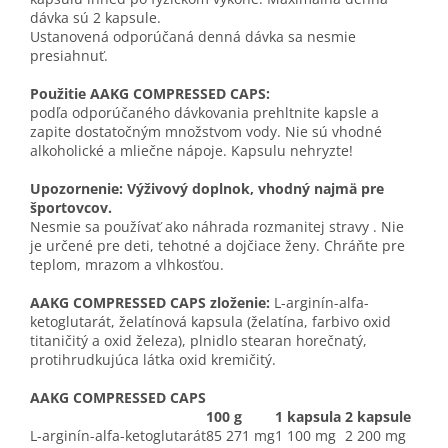
dávka sú 2 kapsule.
Ustanovená odporúčaná denná dávka sa nesmie
presiahnuť.
Použitie AAKG COMPRESSED CAPS:
podľa odporúčaného dávkovania prehltnite kapsle a
zapite dostatočným množstvom vody. Nie sú vhodné
alkoholické a mliečne nápoje. Kapsulu nehryzte!
Upozornenie: Výživový doplnok, vhodný najmä pre
športovcov.
Nesmie sa používať ako náhrada rozmanitej stravy . Nie
je určené pre deti, tehotné a dojčiace ženy. Chráňte pre
teplom, mrazom a vlhkosťou.
AAKG COMPRESSED CAPS zloženie:
L-arginín-alfa-
ketoglutarát, želatínová kapsula (želatína, farbivo oxid
titaničitý a oxid železa), plnidlo stearan horečnatý,
protihrudkujúca látka oxid kremičitý.
AAKG COMPRESSED CAPS
100 g
1 kapsula
2 kapsule
L-arginín-alfa-ketoglutarát
85 271 mg
1 100 mg
2 200 mg