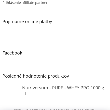
Prihlásenie affiliate partnera
Prijímame online platby
Facebook
Posledné hodnotenie produktov
Nutriversum - PURE - WHEY PRO 1000 g
|
Hodnotenie produktu je 4 z 5 hviezdičiek.