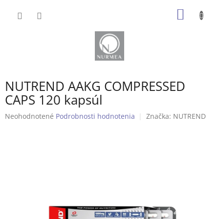
Prejsť
NÁKU
na
obsah
KOŠÍK
NUTREND AAKG COMPRESSED
CAPS 120 kapsúl
Priemerné
Neohodnotené
Podrobnosti hodnotenia
Značka:
NUTREND
hodnotenie
produktu
je
0,0
z
5
hviezdičiek.